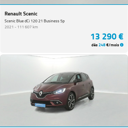
(
4
)
Zoe
(
4
)
Renault Scenic
Express
Scenic Blue dCi 120 21 Business 5p
Van
2021 -
111 607 km
(
3
)
13 290 €
Koleos
(
3
)
dès
248
€/mois
Megane
Estate
(
3
)
Kangoo
(
2
)
Renault
5
(
2
)
Grand
Scenic
(
1
)
PEUGEOT
(
151
)
VOLKSWAGEN
(
91
)
DACIA
(
75
)