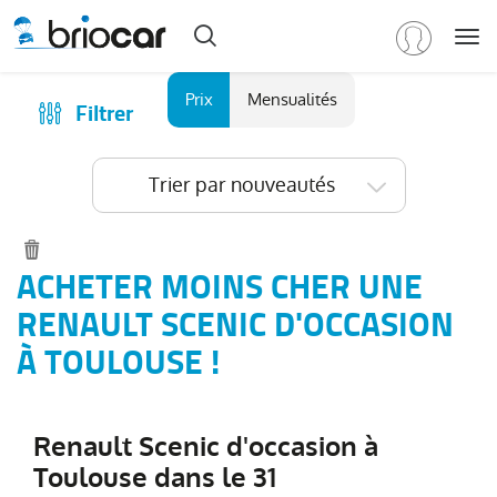
Me
Marque
Prix
Mensualités
Filtrer
Achat
/
Modèle
Financer
Trier par nouveautés
RENAULT
(
601
)
Reprise
Tous
Qui sommes-nous ?
les
Comment ça marche ?
ACHETER MOINS CHER UNE
modèles
(
601
)
Catalogue des marques
RENAULT SCENIC D'OCCASION
Clio
(
198
)
Les agences Briocar
À TOULOUSE !
Captur
(
99
)
Avis client
Arkana
(
81
)
Les occasions certifiées
Austral
(
49
)
Renault Scenic d'occasion à
Revue de presse
Symbioz
(
38
)
Toulouse dans le 31
Contactez-nous