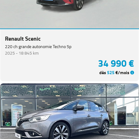
Renault Scenic
220 ch grande autonomie Techno 5p
2025 -
18 845 km
34 990 €
dès
525
€/mois