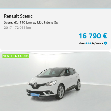
Renault Scenic
Scenic dCi 110 Energy EDC Intens 5p
2017 -
72 053 km
16 790 €
dès
424
€/mois
VENTE EN COURS