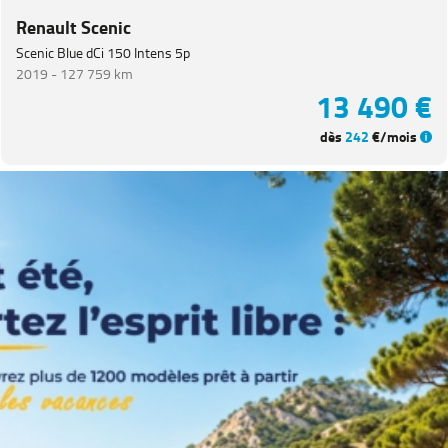
CITROEN
Renault Scenic
(
65
)
Scenic Blue dCi 150 Intens 5p
NISSAN
(
46
)
2019 -
127 759 km
Voir
13 490 €
plus
de
dès
242
€/mois
marques
Catégorie
Année
Kilométrage
Prix
Puissance