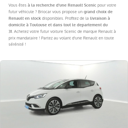
Megane
(
21
)
Vous êtes
pour votre
à la recherche d'une Renault Scenic
Twingo
futur véhicule ? Briocar vous propose un
grand choix de
(
20
)
disponibles. Profitez de la
Renault en stock
livraison à
Trafic
domicile à Toulouse et dans tout le departement du
Fg
. Achetez votre futur voiture Scenic de marque Renault à
31
VUL
(
18
)
prix mandataire ! Partez au volant d'une Renault en toute
Scenic
sérénité !
(
13
)
Espace
(
12
)
Kadjar
(
11
)
Kangoo
VAN
(
8
)
Rafale
(
7
)
Master
Fg
VUL
(
4
)
Trafic
Combi