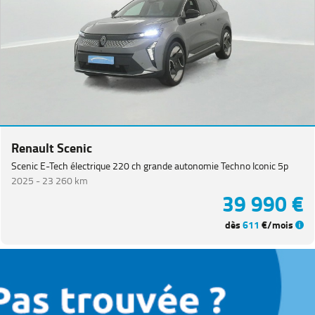
Renault Scenic
Scenic E-Tech électrique 220 ch grande autonomie Techno Iconic 5p
2025 -
23 260 km
39 990 €
dès
611
€/mois