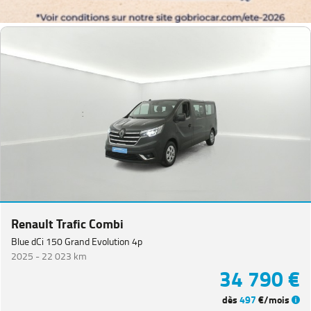
Couleurs
Transmission
Energie
Equipement
Renault Trafic Combi
Blue dCi 150 Grand Evolution 4p
2025 -
22 023 km
34 790 €
dès
497
€/mois