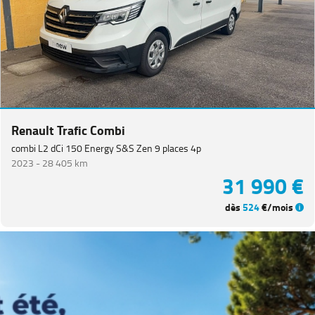
Van
(
3
)
Koleos
(
3
)
Master
Fg
VUL
(
3
)
Megane
Renault Trafic Combi
Estate
(
3
)
combi L2 dCi 150 Energy S&S Zen 9 places 4p
Kangoo
(
2
)
2023 -
28 405 km
31 990 €
Renault
5
(
2
)
dès
524
€/mois
Grand
Scenic
(
1
)
PEUGEOT
(
155
)
VOLKSWAGEN
(
91
)
DACIA
(
79
)