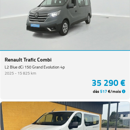
Twingo
(
20
)
Trafic
Fg
VUL
(
19
)
Megane
(
18
)
Espace
(
13
)
Scenic
(
13
)
Renault Trafic Combi
Kadjar
(
11
)
L2 Blue dCi 150 Grand Evolution 4p
2025 -
15 825 km
Kangoo
35 290 €
VAN
(
8
)
dès
517
€/mois
Rafale
(
7
)
Trafic
Combi
(
4
)
Zoe
(
4
)
Express