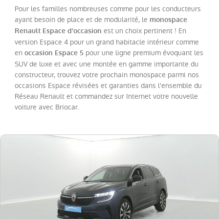
Twingo
(
20
)
Pour les familles nombreuses comme pour les conducteurs
ayant besoin de place et de modularité, le
Trafic
monospace
Fg
est un choix pertinent ! En
Renault Espace d'occasion
VUL
version Espace 4 pour un grand habitacle intérieur comme
(
19
)
en
pour une ligne premium évoquant les
occasion Espace 5
Megane
(
17
)
SUV de luxe et avec une montée en gamme importante du
Espace
constructeur, trouvez votre prochain monospace parmi nos
(
13
)
occasions Espace révisées et garanties dans l'ensemble du
Scenic
(
13
)
Réseau Renault et commandez sur Internet votre nouvelle
voiture avec Briocar.
Kadjar
(
10
)
Kangoo
VAN
(
8
)
Rafale
(
7
)
Trafic
Combi
(
4
)
Zoe
(
4
)
Express