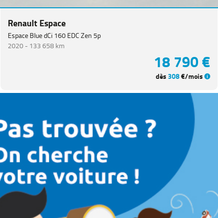
Renault Espace
Espace Blue dCi 160 EDC Zen 5p
2020 -
133 658 km
18 790 €
dès
308
€/mois