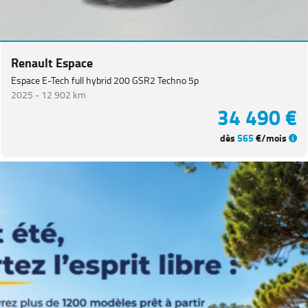
CITROEN
(
66
)
NISSAN
(
48
)
Renault Espace
Voir
plus
Espace E-Tech full hybrid 200 GSR2 Techno 5p
de
2025 -
12 902 km
marques
34 490 €
dès
565
€/mois
Catégorie
Année
Kilométrage
Prix
Puissance