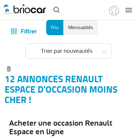
Me
Marque
Prix
Mensualités
Filtrer
Achat
/
Modèle
Financer
Trier par nouveautés
RENAULT
(
577
)
Reprise
Tous
Qui sommes-nous ?
les
Comment ça marche ?
12 ANNONCES RENAULT
modèles
(
577
)
Catalogue des marques
ESPACE D'OCCASION MOINS
Clio
(
191
)
Les agences Briocar
CHER !
Captur
(
95
)
Avis client
Arkana
(
78
)
Les occasions certifiées
Austral
(
46
)
Acheter une occasion Renault
Revue de presse
Symbioz
(
37
)
Espace en ligne
Contactez-nous