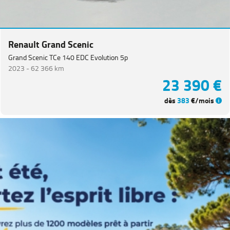
Van
(
3
)
Koleos
(
3
)
Renault Grand Scenic
Master
Fg
Grand Scenic TCe 140 EDC Evolution 5p
VUL
(
3
)
2023 -
62 366 km
23 390 €
Kangoo
(
2
)
dès
383
€/mois
Renault
5
(
2
)
Grand
Scenic
(
1
)
Megane
Estate
(
1
)
PEUGEOT
(
152
)
VOLKSWAGEN
(
95
)
DACIA
(
78
)