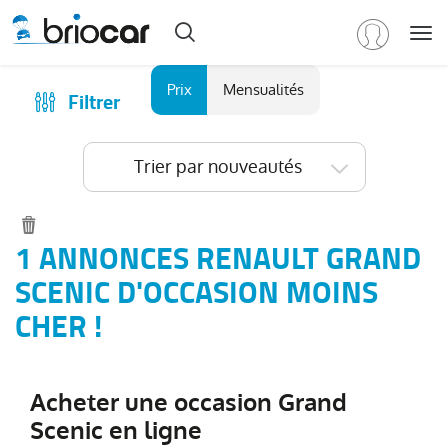
Me
Marque
Prix
Mensualités
Filtrer
Achat
/
Modèle
Financer
Trier par nouveautés
RENAULT
(
579
)
Reprise
Tous
Qui sommes-nous ?
les
Comment ça marche ?
1 ANNONCES RENAULT GRAND
modèles
(
579
)
Catalogue des marques
SCENIC D'OCCASION MOINS
Clio
(
191
)
Les agences Briocar
CHER !
Captur
(
97
)
Avis client
Arkana
(
79
)
Les occasions certifiées
Austral
(
46
)
Acheter une occasion Grand
Revue de presse
Symbioz
(
37
)
Scenic en ligne
Contactez-nous