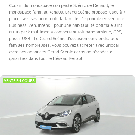
Twingo
(
20
)
Cousin du monospace compacte Scénic de Renault, le
monospace familial Renault Grand Scénic propose jusqu'à 7
Trafic
Fg
places assises pour toute la famille. Disponible en versions
VUL
Business, Zen, Intens... pour une habitabilité optimale ainsi
(
19
)
qu'un pack multimédia comportant toit panoramique, GPS,
Megane
(
17
)
prises USB... Le Grand Scénic d'occasion conviendra aux
familles nombreuses. Vous pouvez l'acheter avec Briocar
Espace
(
13
)
avec nos annonces Grand Scenic occasion révisées et
Scenic
(
12
)
garanties dans tout le Réseau Renault.
Kadjar
(
10
)
Kangoo
VENTE EN COURS
VAN
(
8
)
Rafale
(
7
)
Trafic
Combi
(
4
)
Zoe
(
4
)
Express