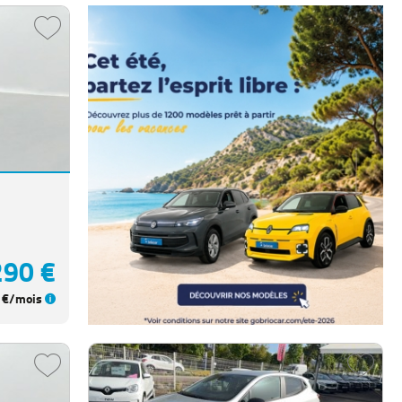
290 €
€/mois