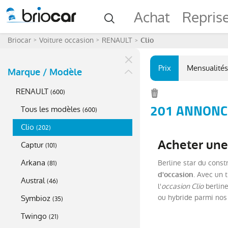
Achat
Repris
Briocar
Voiture occasion
RENAULT
Clio
Prix
Mensualités
Marque / Modèle
RENAULT
(
600
)
201 ANNONCE
Tous les modèles
(
600
)
Clio
(
202
)
Acheter une 
Captur
(
101
)
Arkana
Berline star du const
(
81
)
. Avec un 
d'occasion
Austral
(
46
)
l'
occasion Clio
berline
ou hybride parmi nos
Symbioz
(
35
)
Twingo
(
21
)