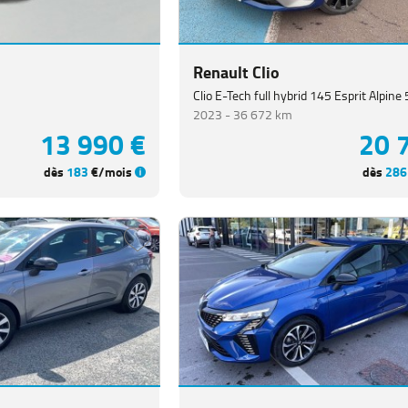
Renault Clio
Clio E-Tech full hybrid 145 Esprit Alpine
2023 -
36 672 km
13 990 €
20 
dès
183
€/mois
dès
286