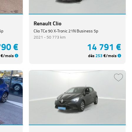
Renault Clio
 5p
Clio TCe 90 X-Tronic 21N Business 5p
2021 -
50 773 km
790 €
14 791 €
€/mois
dès
253
€/mois