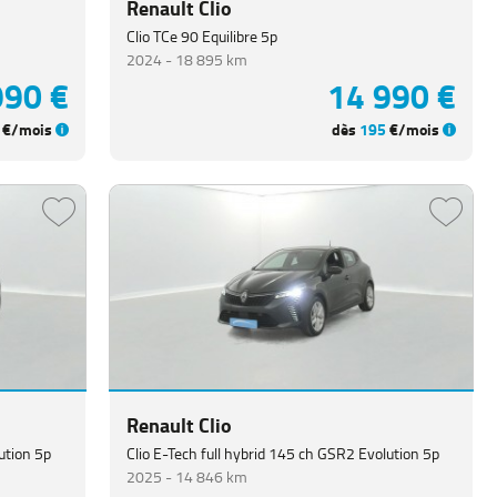
Renault Clio
Clio TCe 90 Equilibre 5p
2024 -
18 895 km
990 €
14 990 €
€/mois
dès
195
€/mois
Renault Clio
ution 5p
Clio E-Tech full hybrid 145 ch GSR2 Evolution 5p
2025 -
14 846 km