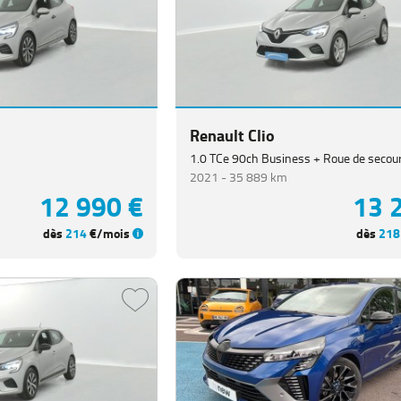
Renault Clio
1.0 TCe 90ch Business + Roue de secou
2021 -
35 889 km
12 990 €
13 
dès
214
€/mois
dès
218