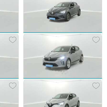
Renault Clio
Clio TCe 90 21N Intens 5p
2021 -
41 917 km
290 €
15 190 €
€/mois
dès
249
€/mois
Renault Clio
Clio E-Tech full hybrid 145 ch GSR2 Evolution 5p
2025 -
19 457 km
990 €
19 990 €