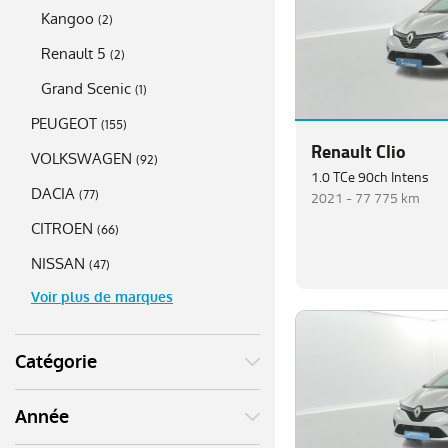
Kangoo
(
2
)
Renault 5
(
2
)
Grand Scenic
(
1
)
PEUGEOT
(
155
)
Renault Clio
VOLKSWAGEN
(
92
)
1.0 TCe 90ch Intens
DACIA
2021 -
77 775 km
(
77
)
CITROEN
(
66
)
NISSAN
(
47
)
Voir plus de marques
Catégorie
Année