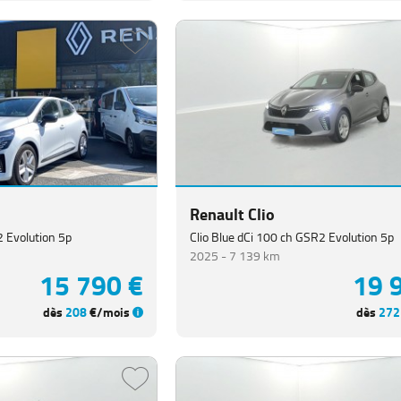
Renault Clio
 Evolution 5p
Clio Blue dCi 100 ch GSR2 Evolution 5p
2025 -
7 139 km
15 790 €
19 
dès
208
€/mois
dès
272