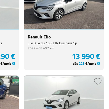
Renault Clio
rs
Clio Blue dCi 100 21N Business 5p
2022 -
68 497 km
290 €
13 990 €
€/mois
dès
223
€/mois