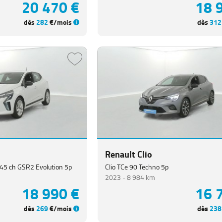
20 470 €
18 
dès
282
€/mois
dès
312
Renault Clio
 145 ch GSR2 Evolution 5p
Clio TCe 90 Techno 5p
2023 -
8 984 km
18 990 €
16 
dès
269
€/mois
dès
238