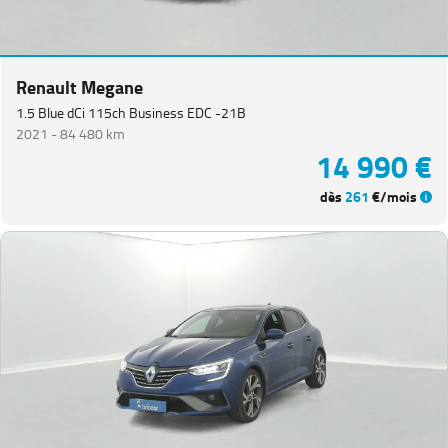
Van
(
3
)
Koleos
(
3
)
Renault Megane
Master
Fg
1.5 Blue dCi 115ch Business EDC -21B
VUL
(
3
)
2021 -
84 480 km
14 990 €
Megane
Estate
(
3
)
dès
261
€/mois
Kangoo
(
2
)
Renault
5
(
2
)
Grand
Scenic
(
1
)
PEUGEOT
(
152
)
VOLKSWAGEN
(
92
)
DACIA
(
77
)