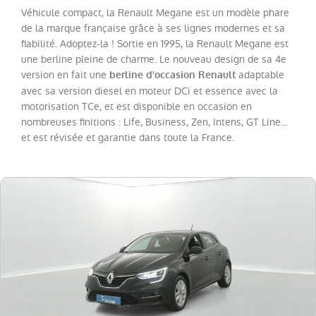
Twingo
(
20
)
Véhicule compact, la Renault Megane est un modèle phare
de la marque française grâce à ses lignes modernes et sa
Trafic
Fg
fiabilité. Adoptez-la ! Sortie en 1995, la Renault Megane est
VUL
une berline pleine de charme. Le nouveau design de sa 4e
(
19
)
version en fait une
adaptable
berline d'occasion Renault
Megane
(
18
)
avec sa version diesel en moteur DCi et essence avec la
motorisation TCe, et est disponible en occasion en
Scenic
(
13
)
nombreuses finitions : Life, Business, Zen, Intens, GT Line...
Espace
(
12
)
et est révisée et garantie dans toute la France.
Kadjar
(
11
)
Kangoo
VAN
(
8
)
Rafale
(
7
)
Trafic
Combi
(
4
)
Zoe
(
4
)
Express