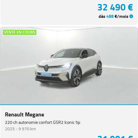
32 490 €
dès
488
€/mois
VENTE EN COURS
Renault Megane
220 ch autonomie confort GSR2 Iconic 5p
2025 -
9 970 km