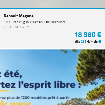
CITROEN
(
66
)
NISSAN
(
46
)
Renault Megane
Voir
1.6 E-Tech Plug-in 160ch RS Line Suréquipée
plus
2021 -
78 304 km
de
18 980 €
marques
dès
263
€/mois
Catégorie
Année
Kilométrage
Prix
Puissance