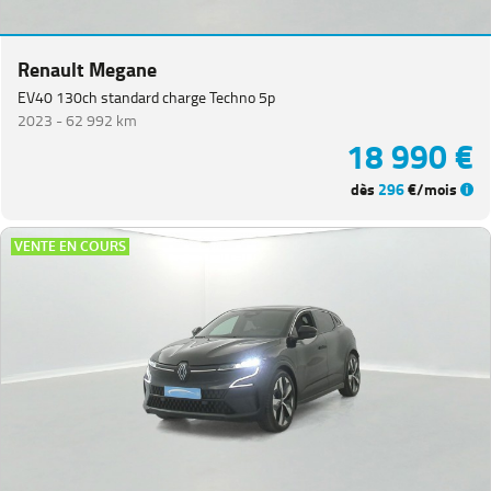
Renault Megane
EV40 130ch standard charge Techno 5p
2023 -
62 992 km
18 990 €
dès
296
€/mois
VENTE EN COURS