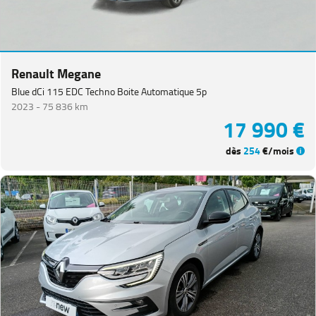
Renault Megane
Blue dCi 115 EDC Techno Boite Automatique 5p
2023 -
75 836 km
17 990 €
dès
254
€/mois