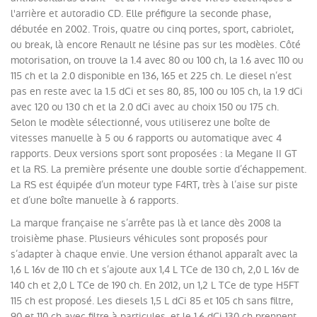
l'arrière et autoradio CD. Elle préfigure la seconde phase,
débutée en 2002. Trois, quatre ou cinq portes, sport, cabriolet,
ou break, là encore Renault ne lésine pas sur les modèles. Côté
motorisation, on trouve la 1.4 avec 80 ou 100 ch, la 1.6 avec 110 ou
115 ch et la 2.0 disponible en 136, 165 et 225 ch. Le diesel n’est
pas en reste avec la 1.5 dCi et ses 80, 85, 100 ou 105 ch, la 1.9 dCi
avec 120 ou 130 ch et la 2.0 dCi avec au choix 150 ou 175 ch.
Selon le modèle sélectionné, vous utiliserez une boîte de
vitesses manuelle à 5 ou 6 rapports ou automatique avec 4
rapports. Deux versions sport sont proposées : la Megane II GT
et la RS. La première présente une double sortie d’échappement.
La RS est équipée d’un moteur type F4RT, très à l’aise sur piste
et d’une boîte manuelle à 6 rapports.
La marque française ne s’arrête pas là et lance dès 2008 la
troisième phase. Plusieurs véhicules sont proposés pour
s’adapter à chaque envie. Une version éthanol apparaît avec la
1,6 L 16v de 110 ch et s’ajoute aux 1,4 L TCe de 130 ch, 2,0 L 16v de
140 ch et 2,0 L TCe de 190 ch. En 2012, un 1,2 L TCe de type H5FT
115 ch est proposé. Les diesels 1,5 L dCi 85 et 105 ch sans filtre,
90 et 110 ch avec filtre à particules, et le 1.6 dCi 130 ch prennent