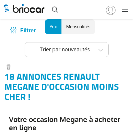
Me
Marque
Prix
Mensualités
Filtrer
Achat
/
Modèle
Financer
Trier par nouveautés
RENAULT
(
592
)
Reprise
Tous
Qui sommes-nous ?
les
Comment ça marche ?
18 ANNONCES RENAULT
modèles
(
592
)
Catalogue des marques
MEGANE D'OCCASION MOINS
Clio
(
196
)
Les agences Briocar
CHER !
Captur
(
100
)
Avis client
Arkana
(
80
)
Les occasions certifiées
Austral
(
47
)
Votre occasion Megane à acheter
Revue de presse
Symbioz
(
36
)
en ligne
Contactez-nous