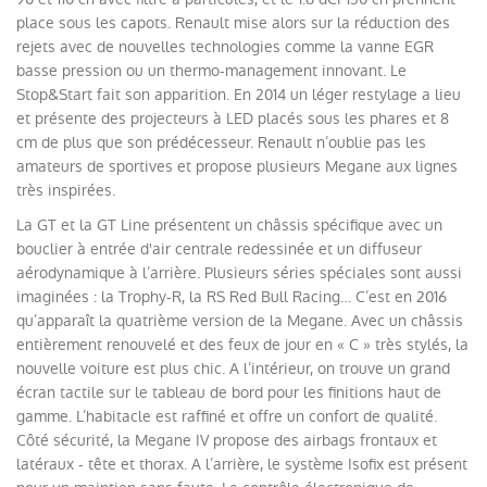
place sous les capots. Renault mise alors sur la réduction des
rejets avec de nouvelles technologies comme la vanne EGR
basse pression ou un thermo-management innovant. Le
Stop&Start fait son apparition. En 2014 un léger restylage a lieu
et présente des projecteurs à LED placés sous les phares et 8
cm de plus que son prédécesseur. Renault n’oublie pas les
amateurs de sportives et propose plusieurs Megane aux lignes
très inspirées.
La GT et la GT Line présentent un châssis spécifique avec un
bouclier à entrée d'air centrale redessinée et un diffuseur
aérodynamique à l’arrière. Plusieurs séries spéciales sont aussi
imaginées : la Trophy-R, la RS Red Bull Racing… C’est en 2016
qu’apparaît la quatrième version de la Megane. Avec un châssis
entièrement renouvelé et des feux de jour en « C » très stylés, la
nouvelle voiture est plus chic. A l’intérieur, on trouve un grand
écran tactile sur le tableau de bord pour les finitions haut de
gamme. L’habitacle est raffiné et offre un confort de qualité.
Côté sécurité, la Megane IV propose des airbags frontaux et
latéraux - tête et thorax. A l’arrière, le système Isofix est présent