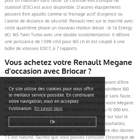
pour un maintien sans faute. Le contrôle électronique de
stabilité (ESC) est aussi disponible. D’autres équipements
peuvent être ajoutés comme le freinage actif d’urgence ou
l’alerte de distance de sécurité. Renault met sur le marché avec
cette quatrième phase un nouveau moteur diesel : le 1.6 Energy
dCi 165 Twin Turbo avec une double suralimentation. Il délivre
une puissance de 1 598 cm3 pour 165 ch et est couplé à une
boîte de vitesses EDC7, à 7 rapports.
Vous achetez votre Renault Megane
d’occasion avec Briocar ?
Excellente idée ! Tous nos véhicules sont vérifiés avant d’être
Ce site utilise des cookies pour vous offrir
mis sur le marché. Nos techniciens expérimentés vérifient 100
le meilleur service possible. En continuant
points de contrôle et vous garantissent un véhicule sans faute.
votre navigation, vous en acceptez
Nous sommes sûrs de nous et vous certifions que votre Megane
l'utilisation.
En savoir plus
n’aura pas besoin de réparations durant un an - ou 15 000 km.
Votre voiture bénéficie de la garantie constructeur sur tout le
Ok
réseau Renault en France et vous pouvez, si vous souhaitez,
ajouter une extension de garantie. Vous avez encore des doutes
? C’est naturel. Sachez que vous pouvez consulter l’historique de