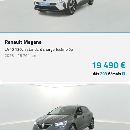
Renault Megane
EV40 130ch standard charge Techno 5p
2023 -
48 761 km
19 490 €
dès
299
€/mois