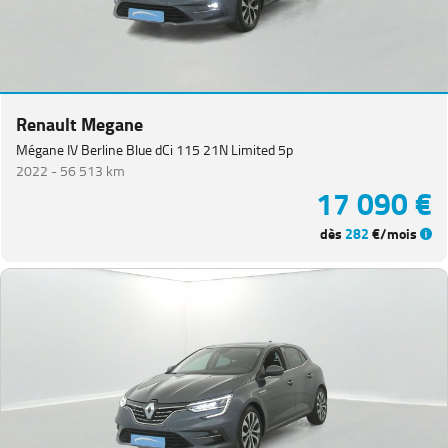
Renault Megane
Mégane IV Berline Blue dCi 115 21N Limited 5p
2022 -
56 513 km
17 090 €
dès
282
€/mois