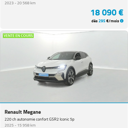
2023 -
20 568 km
18 090 €
dès
295
€/mois
VENTE EN COURS
Renault Megane
220 ch autonomie confort GSR2 Iconic 5p
2025 -
15 958 km