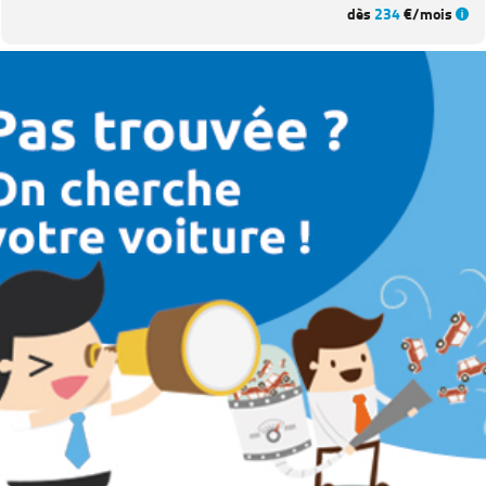
dès
234
€/mois