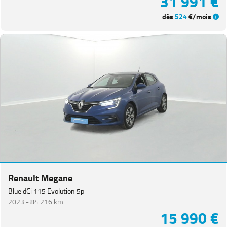
31 991 €
dès
524
€/mois
Renault Megane
Blue dCi 115 Evolution 5p
2023 -
84 216 km
15 990 €