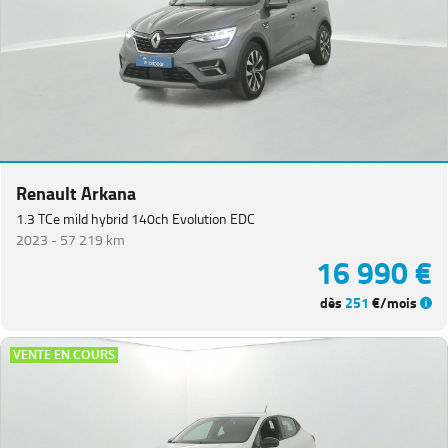
Renault Arkana
1.3 TCe mild hybrid 140ch Evolution EDC
2023 -
57 219 km
16 990 €
dès
251
€/mois
VENTE EN COURS