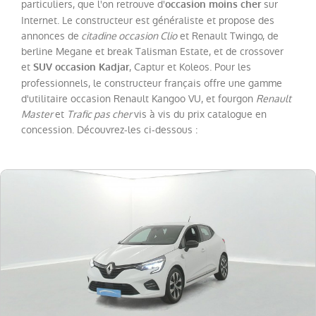
Twingo
particuliers, que l'on retrouve d'
sur
occasion moins cher
(
20
)
Internet. Le constructeur est généraliste et propose des
Megane
(
18
)
annonces de
citadine occasion Clio
et Renault Twingo, de
berline Megane et break Talisman Estate, et de crossover
Trafic
et
, Captur et Koleos. Pour les
SUV occasion Kadjar
Fg
VUL
professionnels, le constructeur français offre une gamme
(
18
)
d'utilitaire occasion Renault Kangoo VU, et fourgon
Renault
Scenic
(
13
)
Master
et
Trafic pas cher
vis à vis du prix catalogue en
concession. Découvrez-les ci-dessous :
Espace
(
12
)
Kadjar
(
11
)
Kangoo
VAN
(
8
)
Rafale
(
7
)
Trafic
Combi
(
4
)
Zoe
(
4
)
Express