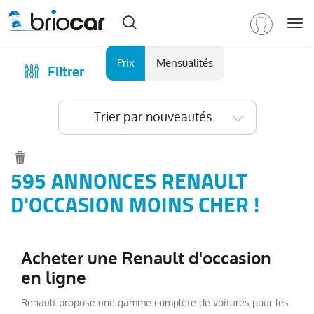
Me
Marque
Prix
Mensualités
Filtrer
Achat
/
Modèle
Financer
Trier par nouveautés
RENAULT
(
591
)
Reprise
Tous
Qui sommes-nous ?
les
Comment ça marche ?
595 ANNONCES RENAULT
modèles
(
591
)
Catalogue des marques
D'OCCASION MOINS CHER !
Clio
(
195
)
Les agences Briocar
Captur
(
100
)
Avis client
Arkana
(
80
)
Acheter une Renault d'occasion
Les occasions certifiées
Austral
(
48
)
en ligne
Revue de presse
Symbioz
(
36
)
Renault propose une gamme complète de voitures pour les
Contactez-nous