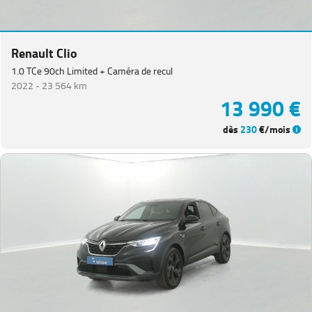
Van
(
3
)
Koleos
(
3
)
Renault Clio
Master
1.0 TCe 90ch Limited + Caméra de recul
Fg
2022 -
23 564 km
VUL
(
3
)
13 990 €
Megane
Estate
dès
230
€/mois
(
3
)
Kangoo
(
2
)
Renault
5
(
2
)
Grand
Scenic
(
1
)
PEUGEOT
(
150
)
VOLKSWAGEN
(
90
)
DACIA
(
79
)