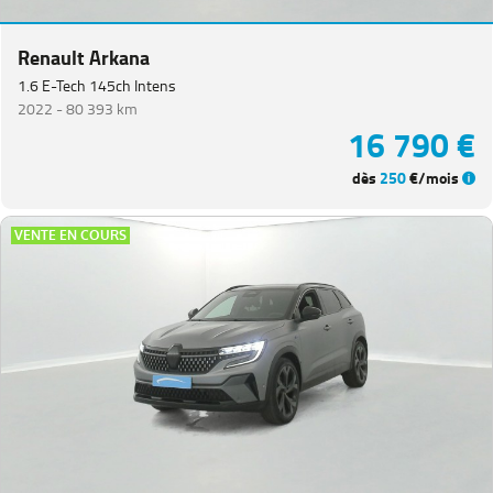
Renault Arkana
1.6 E-Tech 145ch Intens
2022 -
80 393 km
16 790 €
dès
250
€/mois
VENTE EN COURS