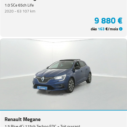
1.0 SCe 65ch Life
2020 -
63 107 km
9 880 €
dès
163
€/mois
Renault Megane
1.5 Blue dCi 115ch Techno EDC + Toit ouvrant