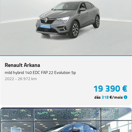
Renault Arkana
mild hybrid 140 EDC FAP 22 Evolution 5p
2022 -
26 972 km
19 390 €
dès
318
€/mois