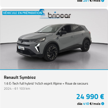
dès
251
€/mois
VÉHICULE EN PRÉPARATION
Renault Symbioz
1.6 E-Tech full hybrid 145ch esprit Alpine + Roue de secours
2024 -
61 103 km
24 990 €
dès
410
€/mois