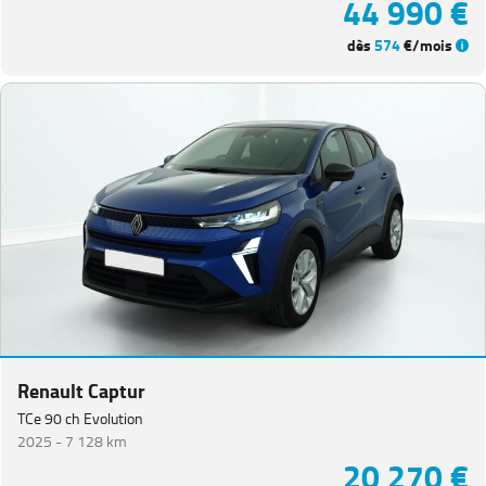
44 990 €
dès
574
€/mois
Renault Captur
TCe 90 ch Evolution
2025 -
7 128 km
20 270 €