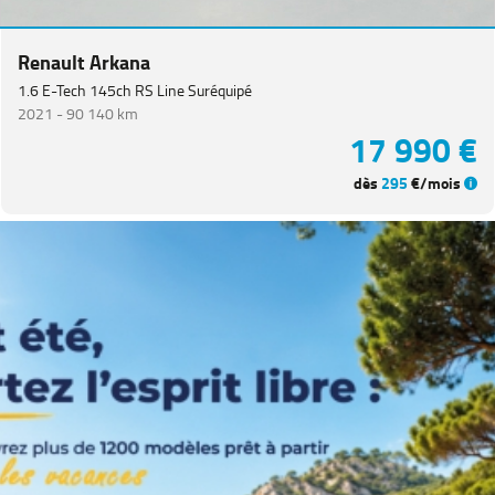
CITROEN
(
65
)
Renault Arkana
NISSAN
(
47
)
1.6 E-Tech 145ch RS Line Suréquipé
Voir
2021 -
90 140 km
plus
17 990 €
de
marques
dès
295
€/mois
Catégorie
Année
Kilométrage
Prix
Puissance