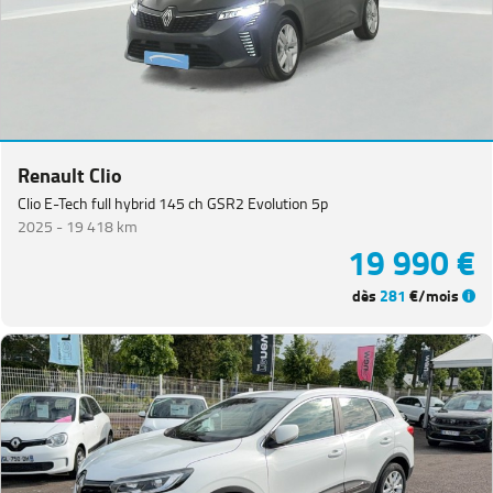
Renault Clio
Clio E-Tech full hybrid 145 ch GSR2 Evolution 5p
2025 -
19 418 km
19 990 €
dès
281
€/mois