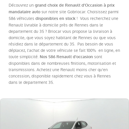
Twingo
(
20
)
Découvrez un
grand choix de Renault d'Occasion à prix
Trafic
sur notre site Gobriocar. Choisissez parmi
mandataire auto
Fg
586 véhicules
! Vous recherchez une
disponibles en stock
VUL
Renault livrable à domicile près de Rennes dans le
(
19
)
departement du 35 ? Briocar vous propose la livraison à
Megane
(
18
)
domicile, que vous soyez habitant de Rennes ou que vous
Espace
résidiez dans le département du 35. Pas besoin de vous
(
13
)
déplacez, l'achat de votre véhicule se fait 100% en ligne, en
Scenic
(
13
)
toute simplicité.
sont
Nos 586 Renault d'occasion
disponibles dans de nombreuses finitions, motorisation et
Kadjar
(
11
)
transmissions. Achetez une Renault moins cher qu'en
Kangoo
concession, disponible rapidement chez vous à Rennes
VAN
(
8
)
dans le departement 35.
Rafale
(
7
)
Trafic
Combi
(
4
)
Zoe
(
4
)
Express