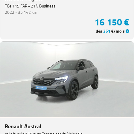
TCe 115 FAP - 21N Business
2022 -
35 142 km
16 150 €
dès
251
€/mois
Renault Austral
mild hybrid 160 auto Techno esprit Alpine 5p