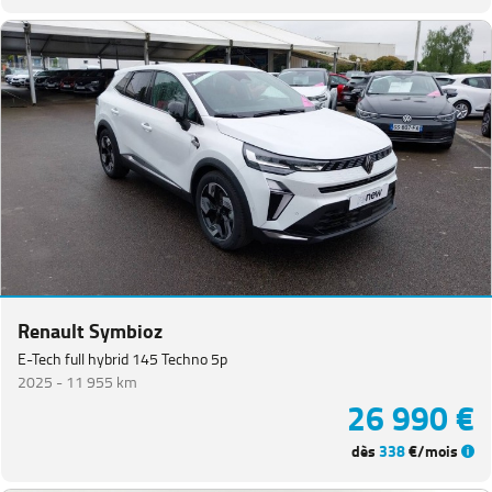
Renault Symbioz
E-Tech full hybrid 145 Techno 5p
2025 -
11 955 km
26 990 €
dès
338
€/mois