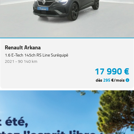
CITROEN
(
66
)
NISSAN
(
47
)
Voir
plus
de
marques
Renault Arkana
1.6 E-Tech 145ch RS Line Suréquipé
2021 -
90 140 km
Catégorie
17 990 €
Année
dès
295
€/mois
Kilométrage
Prix
Puissance