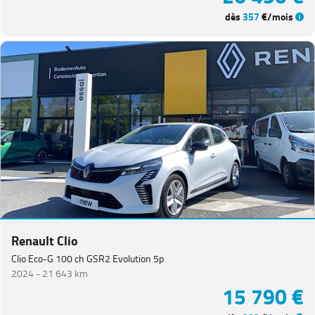
dès
357
€/mois
Renault Clio
Clio Eco-G 100 ch GSR2 Evolution 5p
2024 -
21 643 km
15 790 €