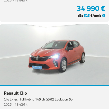
2025 -
18 845 km
34 990 €
dès
525
€/mois
Renault Clio
Clio E-Tech full hybrid 145 ch GSR2 Evolution 5p
2025 -
19 426 km