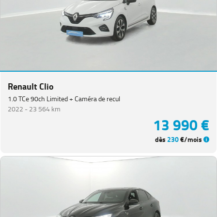
Van
(
3
)
Koleos
(
3
)
Master
Fg
VUL
(
3
)
Megane
Renault Clio
Estate
(
3
)
1.0 TCe 90ch Limited + Caméra de recul
Kangoo
(
2
)
2022 -
23 564 km
13 990 €
Renault
5
(
2
)
dès
230
€/mois
Grand
Scenic
(
1
)
PEUGEOT
(
155
)
VOLKSWAGEN
(
91
)
DACIA
(
77
)