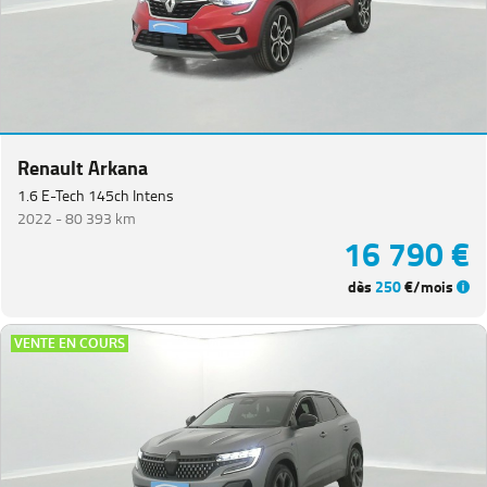
Renault Arkana
1.6 E-Tech 145ch Intens
2022 -
80 393 km
16 790 €
dès
250
€/mois
VENTE EN COURS