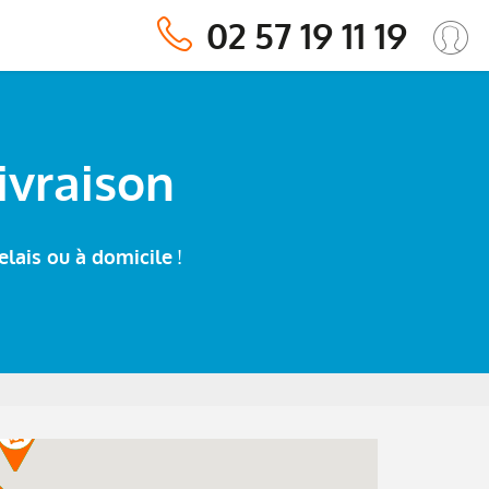
02 57 19 11 19
ivraison
!
elais ou à domicile