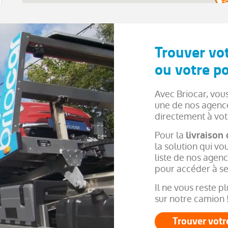
Trouver vo
ou votre po
Avec Briocar, vou
une de nos agence
directement à vot
Pour la
livraison
la solution qui vo
liste de nos agence
pour accéder à se
Il ne vous reste p
sur notre camion 
Trouver votr