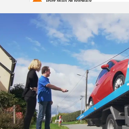
Point relais de Bordeaux
Avenue des industries Point de Livraison
33440 - Ambarès-et-Lagrave
Agence de Rennes
2 rue Gay Lussac Agence Briocar
35170 - Bruz
Agence de Nantes
12 rue James Joule Agence Briocar
44400 - Rezé
Agence de Angers
4 Rue Amede Gordini Agence Briocar
49070 - Beaucouzé
Point relais de Lille
Avenue Marc Lefrancq - ZI de Lieu Saint-Amand
Point-relais Briocar
59111 - Bouchain