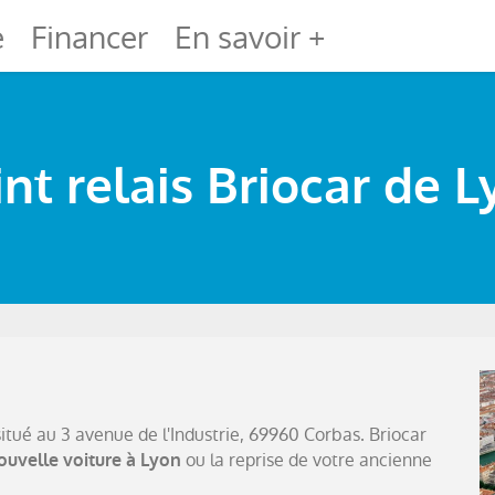
e
Financer
En savoir +
nt relais Briocar de 
 situé au 3 avenue de l'Industrie, 69960 Corbas. Briocar
ou la reprise de votre ancienne
nouvelle voiture à Lyon