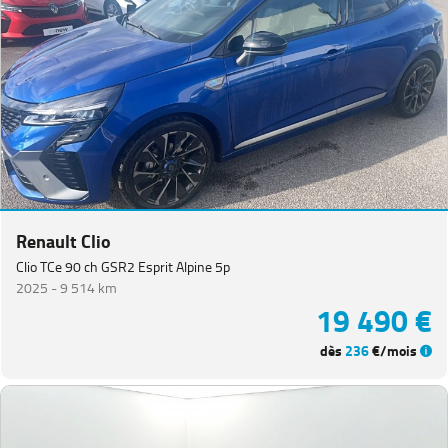
Renault Clio
Clio TCe 90 ch GSR2 Esprit Alpine 5p
2025 -
9 514 km
19 490 €
dès
236
€/mois