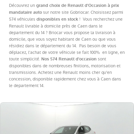
Twingo
(
20
)
Découvrez un
grand choix de Renault d'Occasion à prix
Trafic
sur notre site Gobriocar. Choisissez parmi
mandataire auto
Fg
574 véhicules
! Vous recherchez une
disponibles en stock
VUL
Renault livrable à domicile près de Caen dans le
(
19
)
departement du 14 ? Briocar vous propose la livraison à
Megane
(
17
)
domicile, que vous soyez habitant de Caen ou que vous
Espace
résidiez dans le département du 14. Pas besoin de vous
(
13
)
déplacez, l'achat de votre véhicule se fait 100% en ligne, en
Scenic
(
12
)
toute simplicité.
sont
Nos 574 Renault d'occasion
disponibles dans de nombreuses finitions, motorisation et
Kadjar
(
11
)
transmissions. Achetez une Renault moins cher qu'en
Kangoo
concession, disponible rapidement chez vous à Caen dans
VAN
(
8
)
le departement 14.
Rafale
(
7
)
Trafic
Combi
(
4
)
Zoe
(
4
)
Express