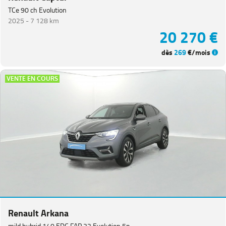
TCe 90 ch Evolution
2025 -
7 128 km
20 270 €
dès
269
€/mois
VENTE EN COURS
Renault Arkana
mild hybrid 140 EDC FAP 22 Evolution 5p