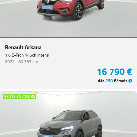
Renault Arkana
1.6 E-Tech 145ch Intens
2022 -
80 393 km
16 790 €
dès
250
€/mois
VENTE EN COURS