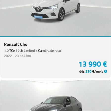
Van
(
3
)
Koleos
(
3
)
Master
Fg
VUL
(
3
)
Kangoo
(
2
)
Renault Clio
Megane
1.0 TCe 90ch Limited + Caméra de recul
Estate
(
2
)
2022 -
23 564 km
13 990 €
Renault
5
(
2
)
dès
230
€/mois
Grand
Scenic
(
1
)
PEUGEOT
(
152
)
VOLKSWAGEN
(
94
)
DACIA
(
77
)