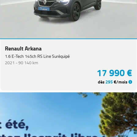
CITROEN
(
65
)
NISSAN
(
48
)
Voir
plus
de
marques
Renault Arkana
1.6 E-Tech 145ch RS Line Suréquipé
2021 -
90 140 km
Catégorie
17 990 €
Année
dès
295
€/mois
Kilométrage
Prix
Puissance