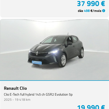
37 990 €
dès
498
€/mois
Renault Clio
Clio E-Tech full hybrid 145 ch GSR2 Evolution 5p
2025 -
19 418 km
19 990 €