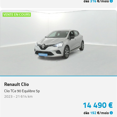
dès
316
€/mois
VENTE EN COURS
Renault Clio
Clio TCe 90 Equilibre 5p
2023 -
21 614 km
14 490 €
dès
192
€/mois