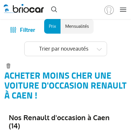
Me
Marque
Prix
Mensualités
Filtrer
Achat
/
Modèle
Financer
Trier par nouveautés
RENAULT
(
575
)
Reprise
Tous
Qui sommes-nous ?
les
Comment ça marche ?
ACHETER MOINS CHER UNE
modèles
(
575
)
Catalogue des marques
VOITURE D'OCCASION RENAULT
Clio
(
189
)
Les agences Briocar
À CAEN !
Captur
(
95
)
Avis client
Arkana
(
77
)
Les occasions certifiées
Austral
(
46
)
Nos Renault d'occasion à Caen
Revue de presse
Symbioz
(
37
)
(14)
Contactez-nous