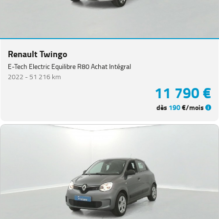
Van
(
3
)
Koleos
(
3
)
Master
Fg
Renault Twingo
VUL
(
3
)
E-Tech Electric Equilibre R80 Achat Intégral
2022 -
51 216 km
Megane
11 790 €
Estate
(
3
)
Kangoo
dès
190
€/mois
(
2
)
Renault
5
(
2
)
Grand
Scenic
(
1
)
PEUGEOT
(
153
)
VOLKSWAGEN
(
91
)
DACIA
(
76
)