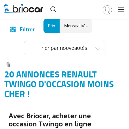
Me
Marque
Prix
Mensualités
Filtrer
Achat
/
Modèle
Financer
Trier par nouveautés
RENAULT
(
591
)
Reprise
Tous
Qui sommes-nous ?
les
Comment ça marche ?
20 ANNONCES RENAULT
modèles
(
591
)
Catalogue des marques
TWINGO D'OCCASION MOINS
Clio
(
197
)
Les agences Briocar
CHER !
Captur
(
98
)
Avis client
Arkana
(
79
)
Les occasions certifiées
Austral
(
47
)
Avec Briocar, acheter une
Revue de presse
Symbioz
(
36
)
occasion Twingo en ligne
Contactez-nous