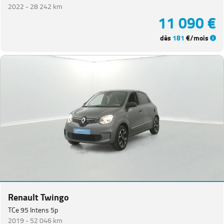
2022 -
28 242 km
11 090 €
dès
181
€/mois
Renault Twingo
TCe 95 Intens 5p
2019 -
52 046 km