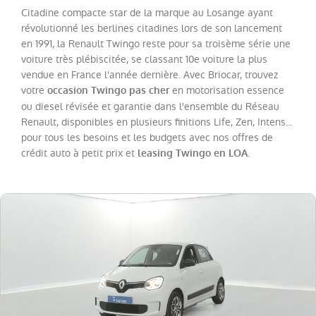
Twingo
(
20
)
Citadine compacte star de la marque au Losange ayant
révolutionné les berlines citadines lors de son lancement
Trafic
Fg
en 1991, la Renault Twingo reste pour sa troisème série une
VUL
voiture très plébiscitée, se classant 10e voiture la plus
(
19
)
vendue en France l'année dernière. Avec Briocar, trouvez
Megane
(
18
)
votre
en motorisation essence
occasion Twingo pas cher
ou diesel révisée et garantie dans l'ensemble du Réseau
Scenic
(
14
)
Renault, disponibles en plusieurs finitions Life, Zen, Intens...
Espace
(
12
)
pour tous les besoins et les budgets avec nos offres de
crédit auto à petit prix et
.
leasing Twingo en LOA
Kadjar
(
11
)
Kangoo
VAN
(
8
)
Rafale
(
7
)
Trafic
Combi
(
4
)
Zoe
(
4
)
Express