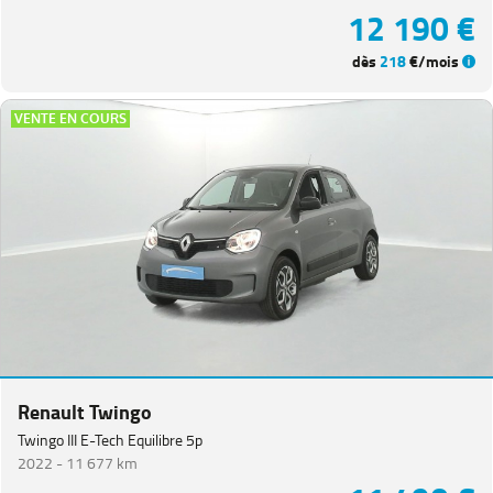
12 190 €
dès
218
€/mois
VENTE EN COURS
Renault Twingo
Twingo III E-Tech Equilibre 5p
2022 -
11 677 km