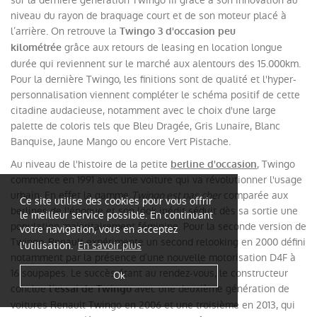
niveau du rayon de braquage court et de son moteur placé à
l’arrière. On retrouve la
Twingo 3 d'occasion peu
grâce aux retours de leasing en location longue
kilométrée
durée qui reviennent sur le marché aux alentours des 15.000km.
Pour la dernière Twingo, les finitions sont de qualité et l'hyper-
personnalisation viennent compléter le schéma positif de cette
citadine audacieuse, notamment avec le choix d'une large
palette de coloris tels que Bleu Dragée, Gris Lunaire, Blanc
Banquise, Jaune Mango ou encore Vert Pistache.
Au niveau de l'histoire de la petite
, Twingo
berline d'occasion
commence en 1991 avec une voiture qui va révolutionner l'usage
urbain. En effet la gamme
Twingo est pas cher
comparée aux
Ce site utilise des cookies pour vous offrir
berlines de l'époque et son look inédit séduit dès sa sortie une
le meilleur service possible. En continuant
population majoritairement féminine. Pour la seconde version de
votre navigation, vous en acceptez
Twingo, Renault expérimente un second relooking en 2000 défini
l'utilisation.
En savoir plus
notamment par la présence d’une nouvelle motorisation D4F à
16 soupapes. Le succès étant au rendez-vous, le constructeur
Ok
conclue
avec une deuxième génération de
l'essai de Twingo
voitures Renault Twingo en 2006 et une troisième en 2013, qui