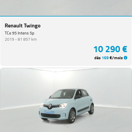
Renault Twingo
TCe 95 Intens 5p
2019 -
81 857 km
10 290 €
dès
169
€/mois