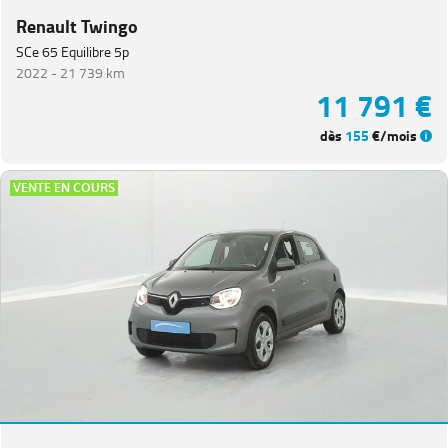
Renault Twingo
SCe 65 Equilibre 5p
2022 -
21 739 km
11 791 €
dès
155
€/mois
VENTE EN COURS