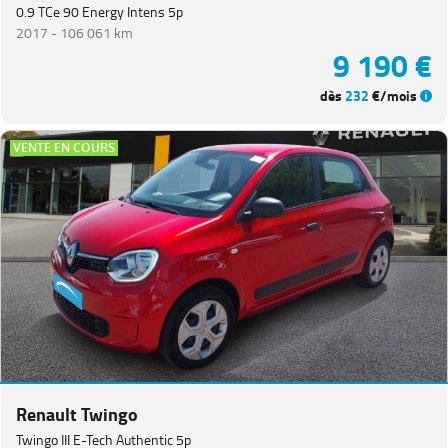
0.9 TCe 90 Energy Intens 5p
2017 -
106 061 km
9 190 €
dès
232
€/mois
VENTE EN COURS
Renault Twingo
Twingo III E-Tech Authentic 5p