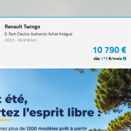
CITROEN
(
66
)
NISSAN
(
47
)
Renault Twingo
Voir
plus
E-Tech Electric Authentic Achat Intégral
de
2022 -
36 818 km
marques
10 790 €
dès
173
€/mois
Catégorie
Année
Kilométrage
Prix
Puissance