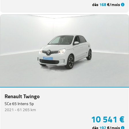
dès
168
€/mois
Renault Twingo
SCe 65 Intens 5p
2021 -
61 265 km
10 541 €
dès
192
€/mois