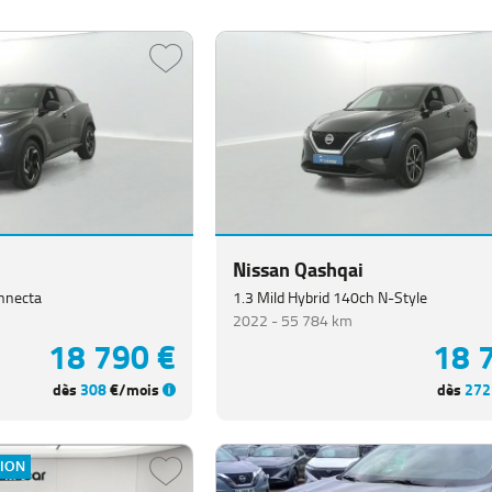
Nissan Qashqai
nnecta
1.3 Mild Hybrid 140ch N-Style
2022 -
55 784 km
18 790 €
18 
dès
308
€/mois
dès
272
TION