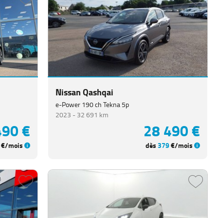
Nissan Qashqai
e-Power 190 ch Tekna 5p
2023 -
32 691 km
490 €
28 490 €
€/mois
dès
379
€/mois