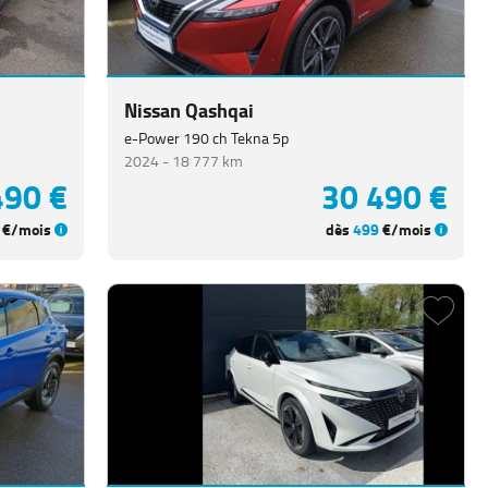
Nissan Qashqai
e-Power 190 ch Tekna 5p
2024 -
18 777 km
490 €
30 490 €
€/mois
dès
499
€/mois