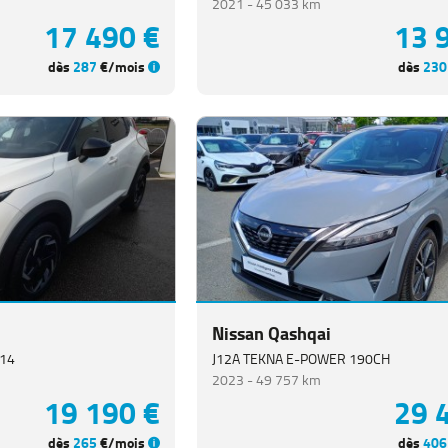
2021 -
45 033 km
17 490 €
13 
dès
287
€/mois
dès
230
Nissan Qashqai
114
J12A TEKNA E-POWER 190CH
2023 -
49 757 km
19 190 €
29 
dès
265
€/mois
dès
406