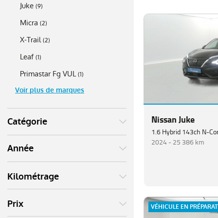
Juke
(
9
)
Micra
(
2
)
X-Trail
(
2
)
Leaf
(
1
)
Primastar Fg VUL
(
1
)
Voir plus de marques
Nissan Juke
Catégorie
1.6 Hybrid 143ch N-Co
2024 -
25 386 km
Année
Kilométrage
Prix
VÉHICULE EN PRÉPARA