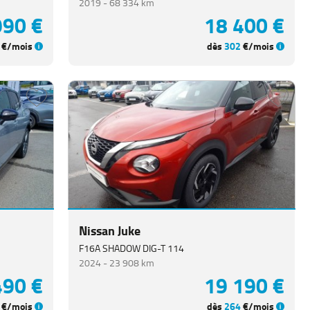
2019 -
68 334 km
990 €
18 400 €
€/mois
dès
302
€/mois
Nissan Juke
F16A SHADOW DIG-T 114
2024 -
23 908 km
490 €
19 190 €
€/mois
dès
264
€/mois