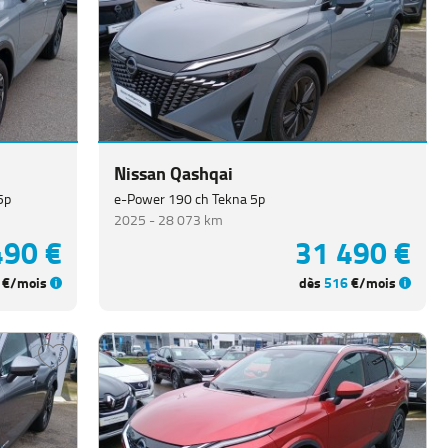
Nissan Qashqai
5p
e-Power 190 ch Tekna 5p
2025 -
28 073 km
490 €
31 490 €
€/mois
dès
516
€/mois