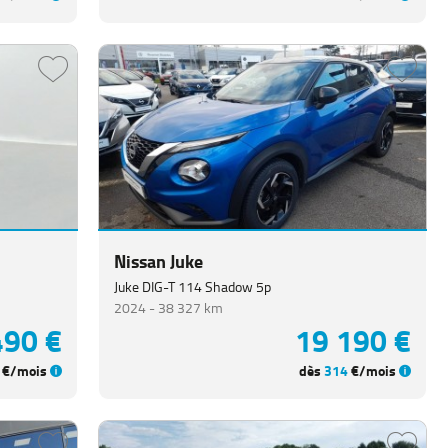
Nissan Juke
Juke DIG-T 114 Shadow 5p
2024 -
38 327 km
490 €
19 190 €
€/mois
dès
314
€/mois