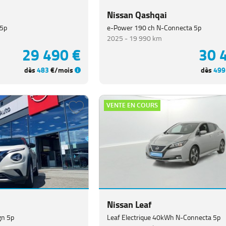
Nissan Qashqai
 5p
e-Power 190 ch N-Connecta 5p
2025 -
19 990 km
29 490 €
30 
dès
483
€/mois
dès
499
VENTE EN COURS
Nissan Leaf
gn 5p
Leaf Electrique 40kWh N-Connecta 5p