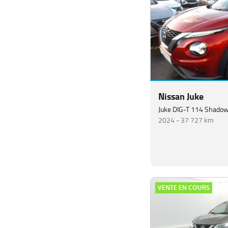
Nissan Juke
Juke DIG-T 114 Shado
2024 -
37 727 km
VENTE EN COURS