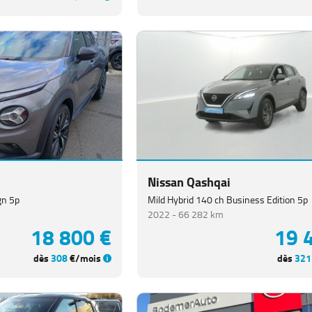
Nissan Qashqai
gn 5p
Mild Hybrid 140 ch Business Edition 5p
2022 -
66 282 km
18 800 €
19 
dès
308
€/mois
dès
321