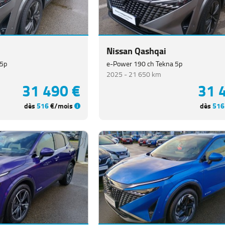
Nissan Qashqai
 5p
e-Power 190 ch Tekna 5p
2025 -
21 650 km
31 490 €
31 
dès
516
€/mois
dès
516