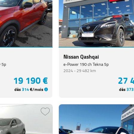
Nissan Qashqai
w 5p
e-Power 190 ch Tekna 5p
2024 -
29 482 km
19 190 €
27 
dès
314
€/mois
dès
373