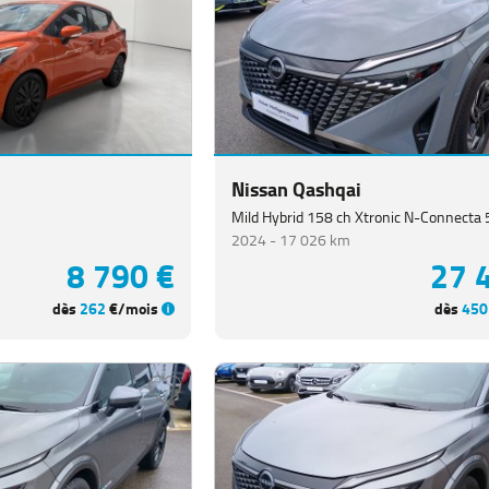
Nissan Qashqai
Mild Hybrid 158 ch Xtronic N-Connecta 
2024 -
17 026 km
8 790 €
27 
dès
262
€/mois
dès
450