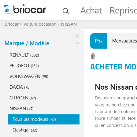
Achat
Repris
Briocar
Voiture occasion
NISSAN
Prix
Mensualités
Marque / Modèle
RENAULT
(
582
)
ACHETER MOI
PEUGEOT
(
152
)
VOLKSWAGEN
(
95
)
Nos Nissan d
DACIA
(
75
)
CITROEN
Découvrez un
grand 
(
67
)
Vous recherchez une N
NISSAN
(
47
)
habitant de Toulouse 
toute simplicité.
Nos 
Tous les modèles
(
47
)
qu'en concession, di
Qashqai
(
32
)