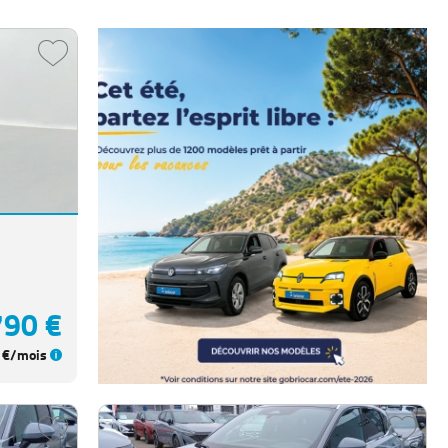
790 €
€/mois