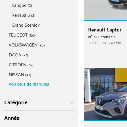
Kangoo
(
2
)
Renault 5
(
2
)
Grand Scenic
(
1
)
Renault Captur
PEUGEOT
(
153
)
dCi 90 Intens 5p
2018 -
100 748 km
VOLKSWAGEN
(
95
)
DACIA
(
77
)
CITROEN
(
67
)
NISSAN
(
47
)
Voir plus de marques
Catégorie
Année