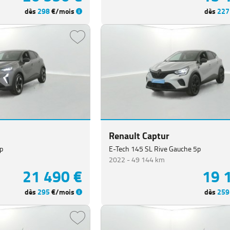
dès
298
€/mois
dès
227
Renault Captur
p
E-Tech 145 SL Rive Gauche 5p
2022 -
49 144 km
21 490 €
19 
dès
295
€/mois
dès
259