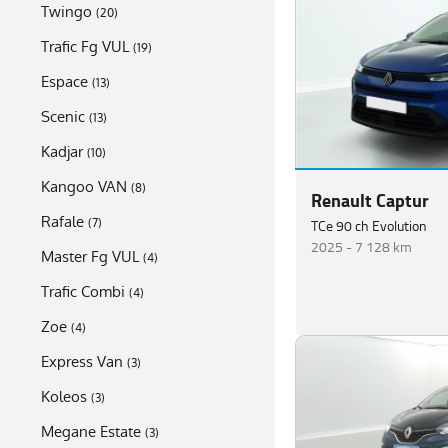
Twingo
(
20
)
Trafic Fg VUL
(
19
)
Espace
(
13
)
Scenic
(
13
)
Kadjar
(
10
)
Kangoo VAN
(
8
)
Renault Captur
Rafale
TCe 90 ch Evolution
(
7
)
2025 -
7 128 km
Master Fg VUL
(
4
)
Trafic Combi
(
4
)
Zoe
(
4
)
Express Van
(
3
)
Koleos
(
3
)
Megane Estate
(
3
)