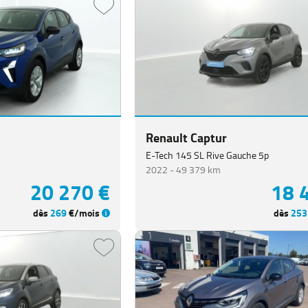
Renault Captur
E-Tech 145 SL Rive Gauche 5p
2022 -
49 379 km
20 270 €
18 
dès
269
€/mois
dès
253