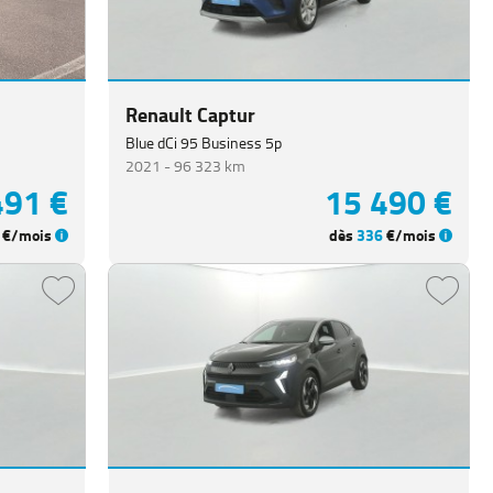
Renault Captur
Blue dCi 95 Business 5p
2021 -
96 323 km
491 €
15 490 €
€/mois
dès
336
€/mois