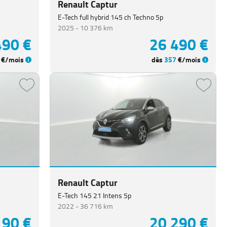
Renault Captur
E-Tech full hybrid 145 ch Techno 5p
2025 -
10 376 km
490 €
26 490 €
€/mois
dès
357
€/mois
Renault Captur
E-Tech 145 21 Intens 5p
2022 -
36 716 km
190 €
20 290 €