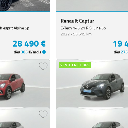
Renault Captur
h esprit Alpine 5p
E-Tech 145 21 R.S. Line 5p
2022 -
55 515 km
28 490 €
19 
dès
385
€/mois
dès
275
VENTE EN COURS
Renault Captur