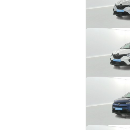
E-Tech 145 21 Intens 
2022 -
33 889 km
Renault Captur
E-Tech 145 SL Rive Ga
2022 -
45 982 km
Renault Captur
TCe 160 EDC SL Rive G
2022 -
45 252 km