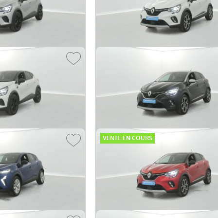
5p
TCe 100 GPL Evolution 5p
2023 -
36 627 km
19 490 €
15 
dès
270
€/mois
dès
242
Renault Captur
uche 5p
mild hybrid 160 EDC Techno 5p
2023 -
34 924 km
18 990 €
20 
dès
251
€/mois
dès
297
VENTE EN COURS
Renault Captur
auche 5p
E-Tech Plug-in 160 Intens 5p
2021 -
61 790 km
18 990 €
16 
dès
323
€/mois
dès
279