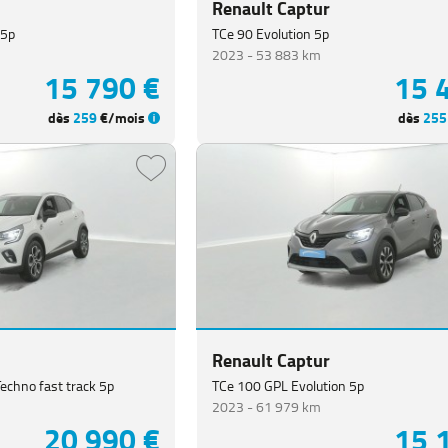
Renault Captur
 5p
TCe 90 Evolution 5p
2023 -
53 883 km
15 790 €
15 
dès
259
€/mois
dès
255
Renault Captur
Techno fast track 5p
TCe 100 GPL Evolution 5p
2023 -
61 979 km
20 990 €
15 