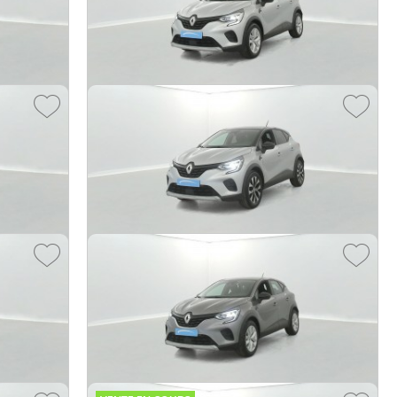
E-Tech full hybrid 145 ch Techno 5p
2025 -
11 777 km
890 €
25 390 €
€/mois
dès
351
€/mois
Renault Captur
TCe 100 GPL 21 Business 5p
2021 -
52 051 km
490 €
14 990 €
€/mois
dès
246
€/mois
Renault Captur
TCe 100 GPL Evolution 5p
2023 -
112 353 km
990 €
12 990 €
€/mois
dès
202
€/mois