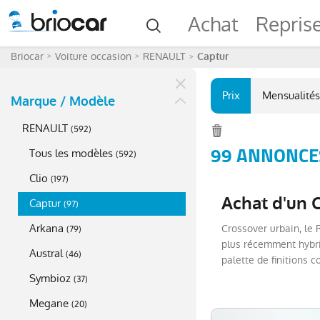
Achat
Repris
Briocar
Voiture occasion
RENAULT
Captur
Prix
Mensualités
Marque / Modèle
RENAULT
(
592
)
99 ANNONCES
Tous les modèles
(
592
)
Clio
(
197
)
Achat d'un 
Captur
(
97
)
Arkana
Crossover urbain, le
(
79
)
plus récemment hybri
Austral
(
46
)
palette de finitions 
Symbioz
(
37
)
Megane
(
20
)