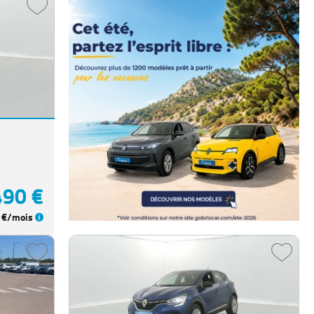
490 €
€/mois