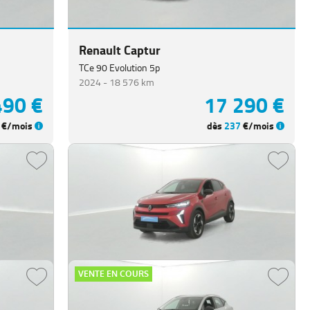
Renault Captur
TCe 90 Evolution 5p
2024 -
18 576 km
490 €
17 290 €
€/mois
dès
237
€/mois
VENTE EN COURS
Renault Captur