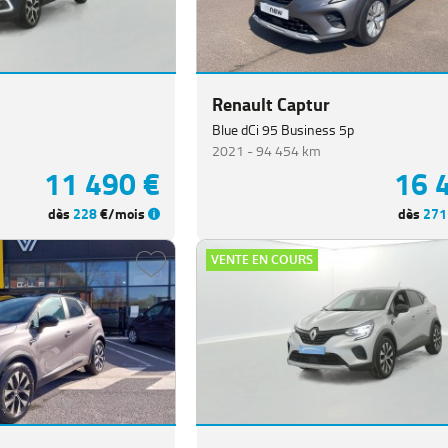
Renault Captur
Blue dCi 95 Business 5p
2021 -
94 454 km
11 490 €
16 
dès
228
€/mois
dès
271
VENTE EN COURS