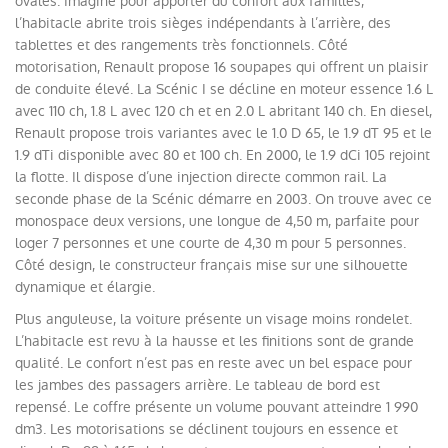
ovales. Imaginé pour apporter du confort aux familles,
l’habitacle abrite trois sièges indépendants à l’arrière, des
tablettes et des rangements très fonctionnels. Côté
motorisation, Renault propose 16 soupapes qui offrent un plaisir
de conduite élevé. La Scénic I se décline en moteur essence 1.6 L
avec 110 ch, 1.8 L avec 120 ch et en 2.0 L abritant 140 ch. En diesel,
Renault propose trois variantes avec le 1.0 D 65, le 1.9 dT 95 et le
1.9 dTi disponible avec 80 et 100 ch. En 2000, le 1.9 dCi 105 rejoint
la flotte. Il dispose d’une injection directe common rail. La
seconde phase de la Scénic démarre en 2003. On trouve avec ce
monospace deux versions, une longue de 4,50 m, parfaite pour
loger 7 personnes et une courte de 4,30 m pour 5 personnes.
Côté design, le constructeur français mise sur une silhouette
dynamique et élargie.
Plus anguleuse, la voiture présente un visage moins rondelet.
L’habitacle est revu à la hausse et les finitions sont de grande
qualité. Le confort n’est pas en reste avec un bel espace pour
les jambes des passagers arrière. Le tableau de bord est
repensé. Le coffre présente un volume pouvant atteindre 1 990
dm3. Les motorisations se déclinent toujours en essence et