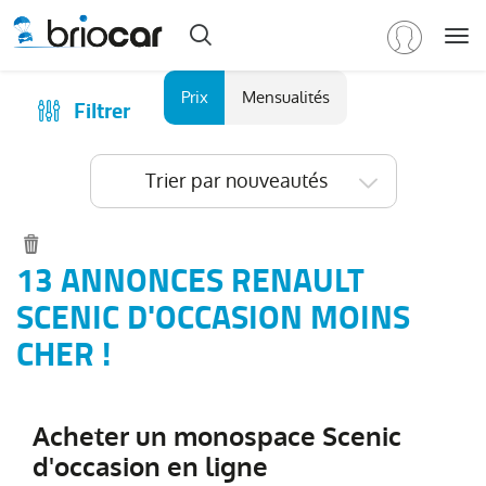
Me
Marque
Prix
Mensualités
Filtrer
Achat
/
Modèle
Financer
Trier par nouveautés
RENAULT
(
588
)
Reprise
Tous
Qui sommes-nous ?
les
Comment ça marche ?
13 ANNONCES RENAULT
modèles
(
588
)
Catalogue des marques
SCENIC D'OCCASION MOINS
Clio
(
193
)
Les agences Briocar
CHER !
Captur
(
98
)
Avis client
Arkana
(
79
)
Les occasions certifiées
Austral
(
47
)
Acheter un monospace Scenic
Revue de presse
Symbioz
(
37
)
d'occasion en ligne
Contactez-nous