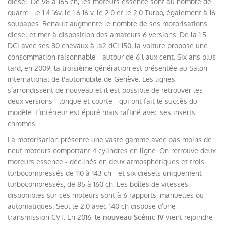
diesel. De 98 à 165 ch, les moteurs essence sont au nombre de
quatre : le 1.4 16v, le 1.6 16 v, le 2.0 et le 2.0 Turbo, également à 16
soupapes. Renault augmente le nombre de ses motorisations
diesel et met à disposition des amateurs 6 versions. De la 1.5
DCi avec ses 80 chevaux à la2 dCi 150, la voiture propose une
consommation raisonnable - autour de 6 l aux cent. Six ans plus
tard, en 2009, la troisième génération est présentée au Salon
international de l'automobile de Genève. Les lignes
s’arrondissent de nouveau et il est possible de retrouver les
deux versions - longue et courte - qui ont fait le succès du
modèle. L’intérieur est épuré mais raffiné avec ses inserts
chromés.
La motorisation présente une vaste gamme avec pas moins de
neuf moteurs comportant 4 cylindres en ligne. On retrouve deux
moteurs essence - déclinés en deux atmosphériques et trois
turbocompressés de 110 à 143 ch - et six diesels uniquement
turbocompressés, de 85 à 160 ch. Les boîtes de vitesses
disponibles sur ces moteurs sont à 6 rapports, manuelles ou
automatiques. Seul le 2.0 avec 140 ch dispose d’une
transmission CVT. En 2016, le
vient rejoindre
nouveau Scénic IV