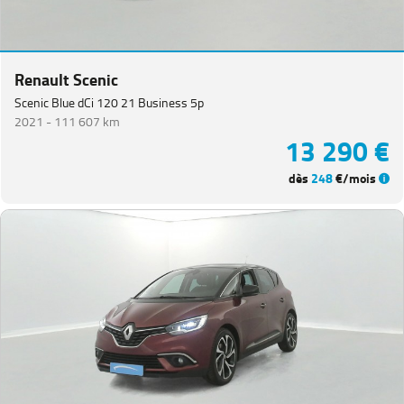
Van
(
3
)
Koleos
(
3
)
Renault Scenic
Master
Fg
Scenic Blue dCi 120 21 Business 5p
VUL
(
3
)
2021 -
111 607 km
13 290 €
Megane
Estate
(
3
)
dès
248
€/mois
Kangoo
(
2
)
Renault
5
(
2
)
Grand
Scenic
(
1
)
PEUGEOT
(
152
)
VOLKSWAGEN
(
91
)
DACIA
(
77
)