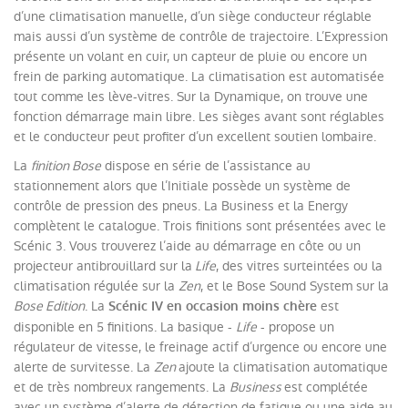
d’une climatisation manuelle, d’un siège conducteur réglable
mais aussi d’un système de contrôle de trajectoire. L’Expression
présente un volant en cuir, un capteur de pluie ou encore un
frein de parking automatique. La climatisation est automatisée
tout comme les lève-vitres. Sur la Dynamique, on trouve une
fonction démarrage main libre. Les sièges avant sont réglables
et le conducteur peut profiter d’un excellent soutien lombaire.
La
finition Bose
dispose en série de l’assistance au
stationnement alors que l’Initiale possède un système de
contrôle de pression des pneus. La Business et la Energy
complètent le catalogue. Trois finitions sont présentées avec le
Scénic 3. Vous trouverez l’aide au démarrage en côte ou un
projecteur antibrouillard sur la
Life
, des vitres surteintées ou la
climatisation régulée sur la
Zen
, et le Bose Sound System sur la
Bose Edition
. La
est
Scénic IV en occasion moins chère
disponible en 5 finitions. La basique -
Life
- propose un
régulateur de vitesse, le freinage actif d’urgence ou encore une
alerte de survitesse. La
Zen
ajoute la climatisation automatique
et de très nombreux rangements. La
Business
est complétée
avec un système d’alerte de détection de fatigue ou une aide au