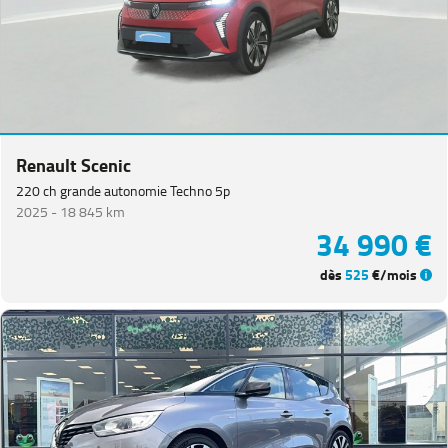
Renault Scenic
220 ch grande autonomie Techno 5p
2025 -
18 845 km
34 990 €
dès
525
€/mois