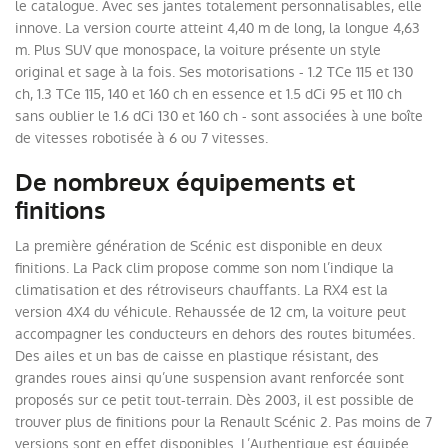
le catalogue. Avec ses jantes totalement personnalisables, elle
innove. La version courte atteint 4,40 m de long, la longue 4,63
m. Plus SUV que monospace, la voiture présente un style
original et sage à la fois. Ses motorisations - 1.2 TCe 115 et 130
ch, 1.3 TCe 115, 140 et 160 ch en essence et 1.5 dCi 95 et 110 ch
sans oublier le 1.6 dCi 130 et 160 ch - sont associées à une boîte
de vitesses robotisée à 6 ou 7 vitesses.
De nombreux équipements et
finitions
La première génération de Scénic est disponible en deux
finitions. La Pack clim propose comme son nom l’indique la
climatisation et des rétroviseurs chauffants. La RX4 est la
version 4X4 du véhicule. Rehaussée de 12 cm, la voiture peut
accompagner les conducteurs en dehors des routes bitumées.
Des ailes et un bas de caisse en plastique résistant, des
grandes roues ainsi qu’une suspension avant renforcée sont
proposés sur ce petit tout-terrain. Dès 2003, il est possible de
trouver plus de finitions pour la Renault Scénic 2. Pas moins de 7
versions sont en effet disponibles. L’Authentique est équipée