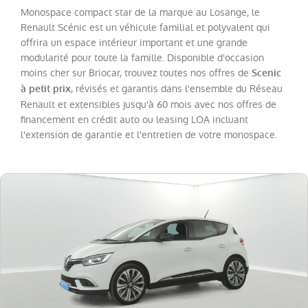
Twingo
(
20
)
Monospace compact star de la marque au Losange, le
Renault Scénic est un véhicule familial et polyvalent qui
Trafic
Fg
offrira un espace intérieur important et une grande
VUL
modularité pour toute la famille. Disponible d'occasion
(
19
)
moins cher sur Briocar, trouvez toutes nos offres de
Scenic
Megane
(
18
)
, révisés et garantis dans l'ensemble du Réseau
à petit prix
Renault et extensibles jusqu'à 60 mois avec nos offres de
Espace
(
13
)
financement en crédit auto ou leasing LOA incluant
Scenic
(
13
)
l'extension de garantie et l'entretien de votre monospace.
Kadjar
(
11
)
Kangoo
VAN
(
8
)
Rafale
(
7
)
Trafic
Combi
(
4
)
Zoe
(
4
)
Express