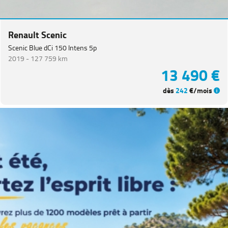
CITROEN
(
65
)
NISSAN
(
47
)
Renault Scenic
Voir
Scenic Blue dCi 150 Intens 5p
plus
2019 -
127 759 km
de
13 490 €
marques
dès
242
€/mois
Catégorie
Année
Kilométrage
Prix
Puissance