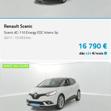
Renault Scenic
Scenic dCi 110 Energy EDC Intens 5p
2017 -
72 053 km
16 790 €
dès
424
€/mois
VENTE EN COURS