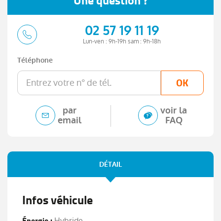
Une question ?
02 57 19 11 19
Lun-ven : 9h-19h sam : 9h-18h
Téléphone
OK
par
voir la
email
FAQ
DÉTAIL
Infos véhicule
Énergie :
Hybride