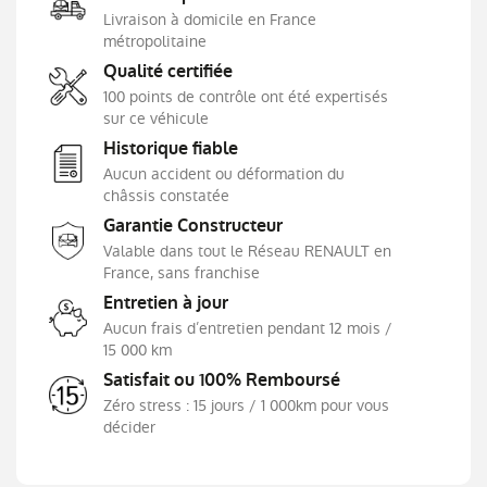
Livraison à domicile en France
Système d'antiblocage des roues (ABS)
métropolitaine
Système de contrôle de pression des
Qualité certifiée
pneumatiques RDC
100 points de contrôle ont été expertisés
Système de freinage automatique d'urgence
sur ce véhicule
(AEBS)
Historique fiable
Système de surveillance de l'attention du
Aucun accident ou déformation du
conducteur
châssis constatée
Système ISOFIX aux places latérales AR et
Garantie Constructeur
passager AV
Valable dans tout le Réseau RENAULT en
Verrouillage centralisée
France, sans franchise
Volant textile enduit grainé
Entretien à jour
Aucun frais d’entretien pendant 12 mois /
15 000 km
Satisfait ou 100% Remboursé
Zéro stress : 15 jours / 1 000km pour vous
décider