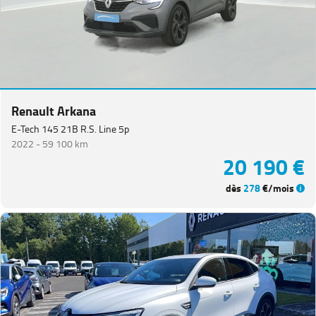
Renault Arkana
E-Tech 145 21B R.S. Line 5p
2022 -
59 100 km
20 190 €
dès
278
€/mois