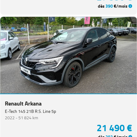
dès
390
€/mois
Renault Arkana
E-Tech 145 21B R.S. Line 5p
2022 -
51 824 km
21 490 €