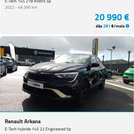
E-Tech 145 21B Intens 5p
2022 -
48 390 km
20 990 €
dès
281
€/mois
Renault Arkana
E-Tech hybride 145 22 Engineered 5p