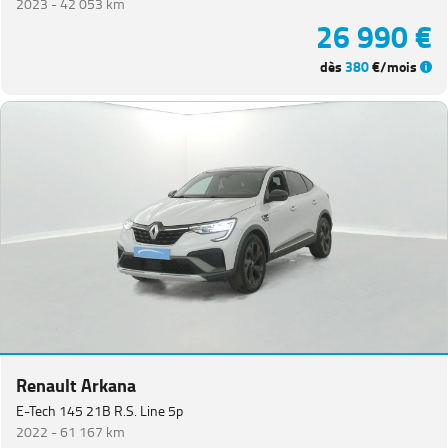
2023 -
42 053 km
26 990 €
dès
380
€/mois
Renault Arkana
E-Tech 145 21B R.S. Line 5p
2022 -
61 167 km