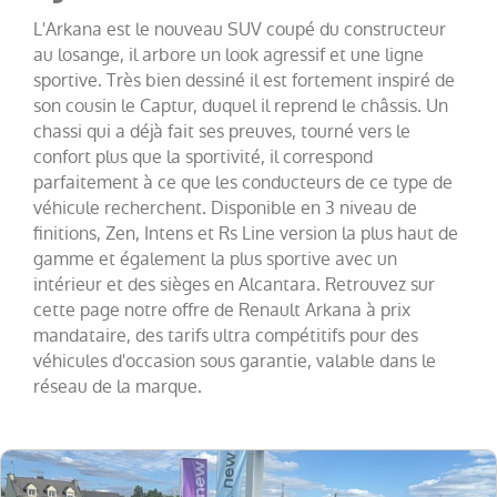
Twingo
(
20
)
L'Arkana est le nouveau SUV coupé du constructeur
Trafic
au losange, il arbore un look agressif et une ligne
Fg
sportive. Très bien dessiné il est fortement inspiré de
VUL
(
19
)
son cousin le Captur, duquel il reprend le châssis. Un
chassi qui a déjà fait ses preuves, tourné vers le
Megane
(
18
)
confort plus que la sportivité, il correspond
Espace
(
13
)
parfaitement à ce que les conducteurs de ce type de
véhicule recherchent. Disponible en 3 niveau de
Scenic
(
13
)
finitions, Zen, Intens et Rs Line version la plus haut de
Kadjar
(
11
)
gamme et également la plus sportive avec un
intérieur et des sièges en Alcantara. Retrouvez sur
Kangoo
cette page notre offre de Renault Arkana à prix
VAN
(
8
)
mandataire, des tarifs ultra compétitifs pour des
Rafale
(
7
)
véhicules d'occasion sous garantie, valable dans le
réseau de la marque.
Trafic
Combi
(
4
)
Zoe
(
4
)
Express