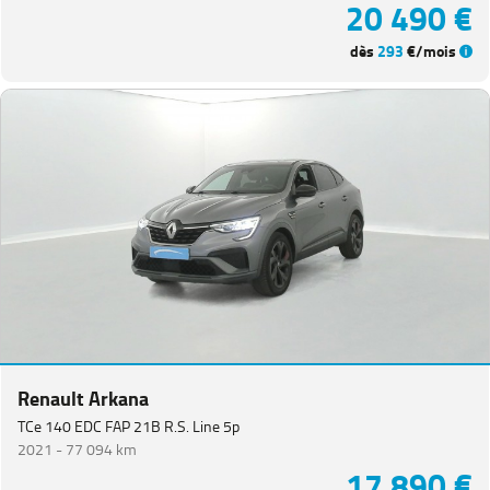
20 490 €
dès
293
€/mois
Renault Arkana
TCe 140 EDC FAP 21B R.S. Line 5p
2021 -
77 094 km
17 890 €