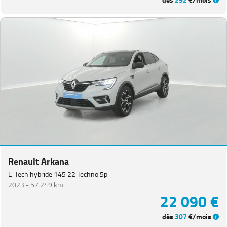
dès
292
€/mois
Renault Arkana
E-Tech hybride 145 22 Techno 5p
2023 -
57 249 km
22 090 €
dès
307
€/mois