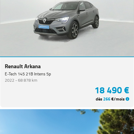
CITROEN
(
65
)
NISSAN
(
47
)
Voir
plus
de
marques
Catégorie
Renault Arkana
E-Tech 145 21B Intens 5p
Année
2022 -
68 878 km
18 490 €
Kilométrage
dès
266
€/mois
Prix
Puissance