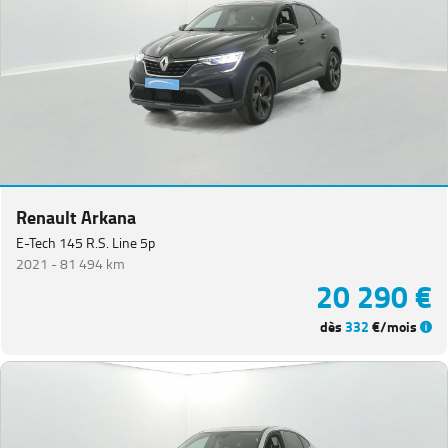
Renault Arkana
E-Tech 145 R.S. Line 5p
2021 -
81 494 km
20 290 €
dès
332
€/mois