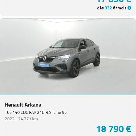
dès
332
€/mois
Renault Arkana
TCe 140 EDC FAP 21B R.S. Line 5p
2022 -
74 371 km
18 790 €