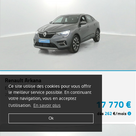
Renault Arkana
Ce site utilise des cookies pour vous offrir
E-Tech hybride 145 22 Equilibre 5p
le meilleur service possible. En continuant
2023 -
88 810 km
votre navigation, vous en acceptez
17 770 €
l'utilisation.
En savoir plus
dès
262
€/mois
Ok