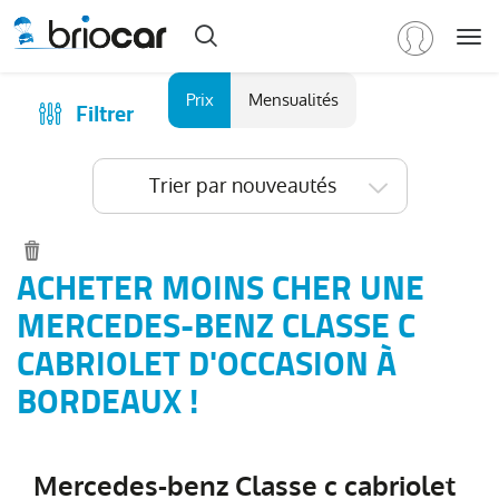
Me
Marque
Prix
Mensualités
Filtrer
Achat
/
Modèle
Financer
Trier par nouveautés
RENAULT
(
575
)
Reprise
PEUGEOT
(
152
)
Qui sommes-nous ?
VOLKSWAGEN
(
94
)
Comment ça marche ?
ACHETER MOINS CHER UNE
DACIA
Catalogue des marques
MERCEDES-BENZ CLASSE C
(
77
)
CITROEN
Les agences Briocar
CABRIOLET D'OCCASION À
(
65
)
NISSAN
Avis client
BORDEAUX !
(
48
)
Voir
Les occasions certifiées
plus
Revue de presse
de
Mercedes-benz Classe c cabriolet
marques
Contactez-nous