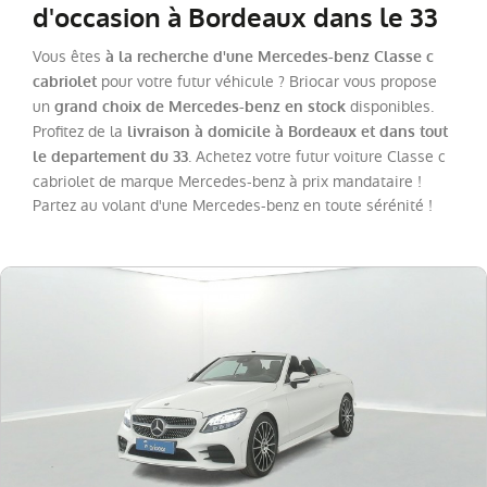
d'occasion à Bordeaux dans le 33
Catégorie
Vous êtes
à la recherche d'une Mercedes-benz Classe c
pour votre futur véhicule ? Briocar vous propose
cabriolet
un
disponibles.
grand choix de Mercedes-benz en stock
Année
Profitez de la
livraison à domicile à Bordeaux et dans tout
. Achetez votre futur voiture Classe c
le departement du 33
Kilométrage
cabriolet de marque Mercedes-benz à prix mandataire !
Partez au volant d'une Mercedes-benz en toute sérénité !
Prix
Puissance
Couleurs
Transmission
Energie