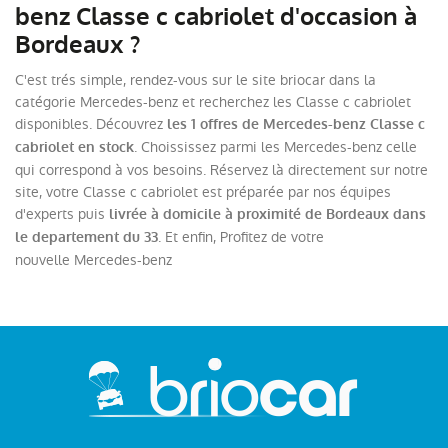
benz Classe c cabriolet d'occasion à
Bordeaux ?
C'est trés simple, rendez-vous sur le site briocar dans la
catégorie Mercedes-benz et recherchez les Classe c cabriolet
disponibles. Découvrez
les 1 offres de Mercedes-benz Classe c
. Choississez parmi les Mercedes-benz celle
cabriolet en stock
qui correspond à vos besoins. Réservez là directement sur notre
site, votre Classe c cabriolet est préparée par nos équipes
d'experts puis
livrée à domicile à proximité de Bordeaux dans
. Et enfin, Profitez de votre
le departement du 33
nouvelle Mercedes-benz