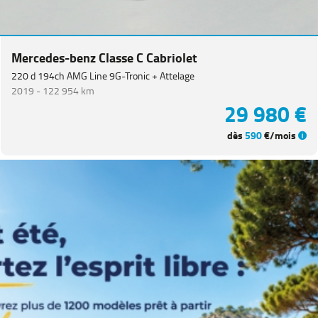
Equipement
Mercedes-benz Classe C Cabriolet
220 d 194ch AMG Line 9G-Tronic + Attelage
2019 -
122 954 km
29 980 €
dès
590
€/mois