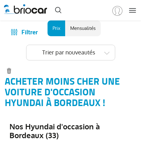
Me
Marque
Prix
Mensualités
Filtrer
Achat
/
Modèle
Financer
Trier par nouveautés
RENAULT
(
569
)
Reprise
PEUGEOT
(
153
)
Qui sommes-nous ?
VOLKSWAGEN
(
94
)
Comment ça marche ?
ACHETER MOINS CHER UNE
DACIA
Catalogue des marques
VOITURE D'OCCASION
(
77
)
CITROEN
Les agences Briocar
HYUNDAI À BORDEAUX !
(
65
)
NISSAN
Avis client
(
48
)
Voir
Les occasions certifiées
plus
Nos Hyundai d'occasion à
Revue de presse
de
Bordeaux (33)
marques
Contactez-nous