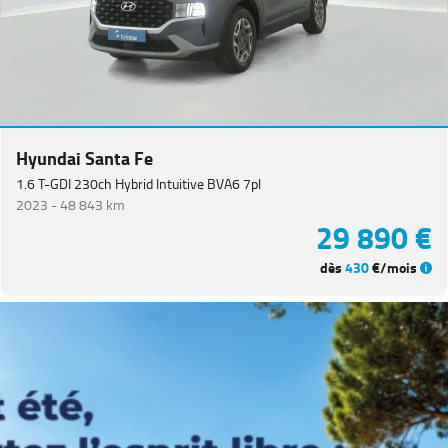
Hyundai Santa Fe
1.6 T-GDI 230ch Hybrid Intuitive BVA6 7pl
2023 -
48 843 km
29 890 €
dès
430
€/mois