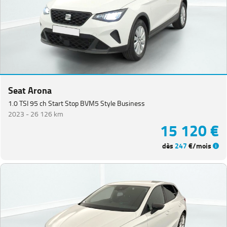
Equipement
Seat Arona
1.0 TSI 95 ch Start Stop BVM5 Style Business
2023 -
26 126 km
15 120 €
dès
247
€/mois