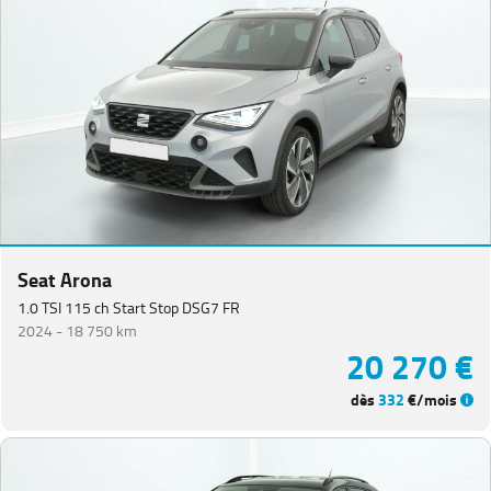
Seat Arona
1.0 TSI 115 ch Start Stop DSG7 FR
2024 -
18 750 km
20 270 €
dès
332
€/mois