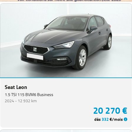
Seat Leon
1.5 TSI 115 BVM6 Business
2024 -
12 932 km
20 270 €
dès
332
€/mois