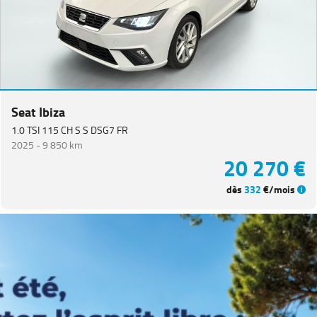
Seat Ibiza
1.0 TSI 115 CH S S DSG7 FR
2025 -
9 850 km
20 270 €
dès
332
€/mois