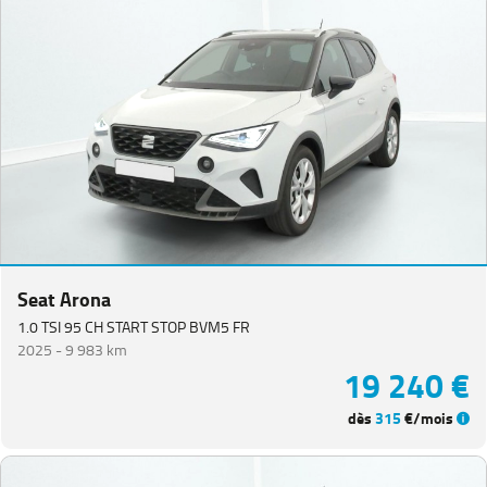
Seat Arona
1.0 TSI 95 CH START STOP BVM5 FR
2025 -
9 983 km
19 240 €
dès
315
€/mois