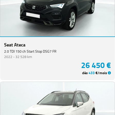
Seat Ateca
2.0 TDI 150 ch Start Stop DSG7 FR
2022 -
32 528 km
26 450 €
dès
433
€/mois