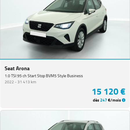
Seat Arona
1.0 TSI 95 ch Start Stop BVM5 Style Business
2022 -
31 413 km
15 120 €
dès
247
€/mois