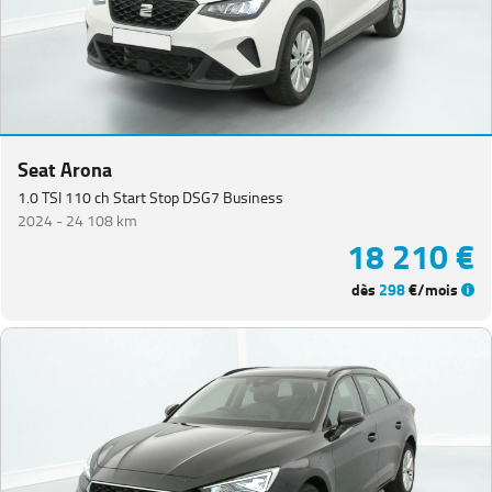
Seat Arona
1.0 TSI 110 ch Start Stop DSG7 Business
2024 -
24 108 km
18 210 €
dès
298
€/mois