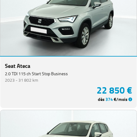
Seat Ateca
2.0 TDI 115 ch Start Stop Business
2023 -
31 802 km
22 850 €
dès
374
€/mois