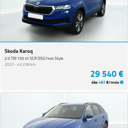
Equipement
Skoda Karoq
2.0 TDI 150 ch SCR DSG74x4 Style
2022 -
43 238 km
29 540 €
dès
482
€/mois