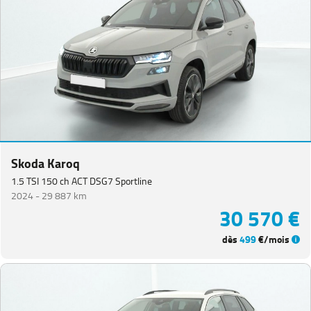
Skoda Karoq
1.5 TSI 150 ch ACT DSG7 Sportline
2024 -
29 887 km
30 570 €
dès
499
€/mois