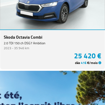
Skoda Octavia Combi
2.0 TDI 150 ch DSG7 Ambition
2023 -
35 946 km
25 420 €
dès
416
€/mois