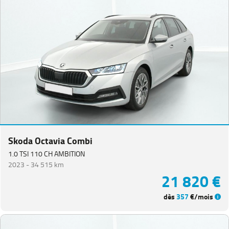
Skoda Octavia Combi
1.0 TSI 110 CH AMBITION
2023 -
34 515 km
21 820 €
dès
357
€/mois