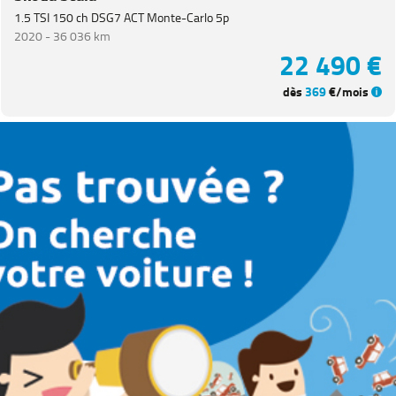
1.5 TSI 150 ch DSG7 ACT Monte-Carlo 5p
2020 -
36 036 km
22 490 €
dès
369
€/mois