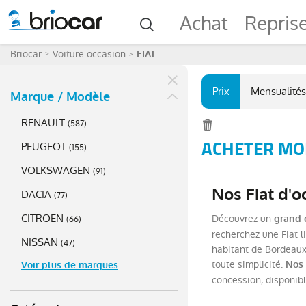
Achat
Repris
Briocar
Voiture occasion
FIAT
Prix
Mensualités
Marque / Modèle
RENAULT
(
587
)
ACHETER MOI
PEUGEOT
(
155
)
VOLKSWAGEN
(
91
)
Nos Fiat d'o
DACIA
(
77
)
CITROEN
Découvrez un
grand 
(
66
)
recherchez une Fiat l
NISSAN
(
47
)
habitant de Bordeaux 
toute simplicité.
Nos 
Voir plus de marques
concession, disponib