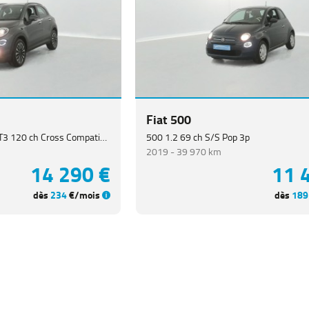
Fiat 500
500X 1.0 FireFly Turbo T3 120 ch Cross Compatible E85 ETHANOL 5p
500 1.2 69 ch S/S Pop 3p
2019 -
39 970 km
14 290 €
11 
dès
234
€/mois
dès
189