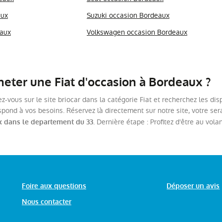
aux
Suzuki occasion Bordeaux
eaux
Volkswagen occasion Bordeaux
ter une Fiat d'occasion à Bordeaux ?
ez-vous sur le site briocar dans la catégorie Fiat et recherchez les di
spond à vos besoins. Réservez là directement sur notre site, votre ser
. Dernière étape : Profitez d'être au vola
x dans le departement du 33
Foire aux questions
Déposer un avis
Nous contacter