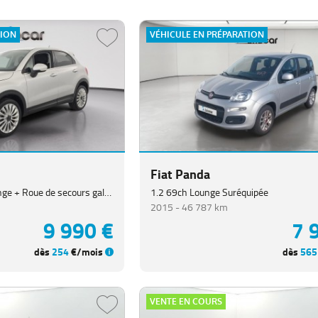
TION
VÉHICULE EN PRÉPARATION
Fiat Panda
1.6 Multijet 120ch Lounge + Roue de secours galette
1.2 69ch Lounge Suréquipée
2015 -
46 787 km
9 990 €
7 
dès
254
€/mois
dès
565
VENTE EN COURS