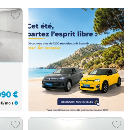
990 €
€/mois