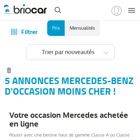
Me
Marque
Prix
Mensualités
Filtrer
Achat
/
Modèle
Financer
Trier par nouveautés
RENAULT
(
592
)
Reprise
PEUGEOT
(
151
)
Qui sommes-nous ?
VOLKSWAGEN
(
95
)
Comment ça marche ?
5 ANNONCES MERCEDES-BENZ
DACIA
Catalogue des marques
D'OCCASION MOINS CHER !
(
77
)
CITROEN
Les agences Briocar
(
67
)
NISSAN
Avis client
(
46
)
Votre occasion Mercedes achetée
Voir
Les occasions certifiées
en ligne
plus
Revue de presse
de
Rouler avec une berline haut de gamme Classe A ou Classe
marques
Contactez-nous