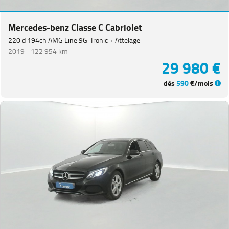
Equipement
Mercedes-benz Classe C Cabriolet
220 d 194ch AMG Line 9G-Tronic + Attelage
2019 -
122 954 km
29 980 €
dès
590
€/mois