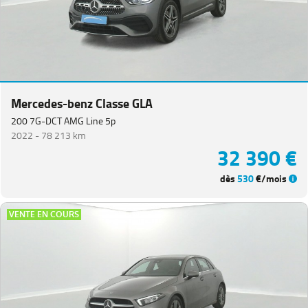
Mercedes-benz Classe GLA
200 7G-DCT AMG Line 5p
2022 -
78 213 km
32 390 €
dès
530
€/mois
VENTE EN COURS