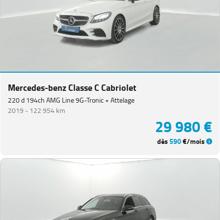
Equipement
Mercedes-benz Classe C Cabriolet
220 d 194ch AMG Line 9G-Tronic + Attelage
2019 -
122 954 km
29 980 €
dès
590
€/mois