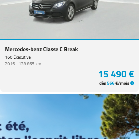
Mercedes-benz Classe C Break
160 Executive
2016 -
138 865 km
15 490 €
dès
566
€/mois