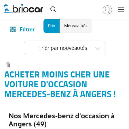
Me
Marque
Prix
Mensualités
Filtrer
Achat
/
Modèle
Financer
Trier par nouveautés
RENAULT
(
587
)
Reprise
PEUGEOT
(
158
)
Qui sommes-nous ?
VOLKSWAGEN
(
88
)
Comment ça marche ?
ACHETER MOINS CHER UNE
DACIA
Catalogue des marques
VOITURE D'OCCASION
(
79
)
CITROEN
Les agences Briocar
MERCEDES-BENZ À ANGERS !
(
65
)
NISSAN
Avis client
(
46
)
Voir
Les occasions certifiées
plus
Nos Mercedes-benz d'occasion à
Revue de presse
de
Angers (49)
marques
Contactez-nous