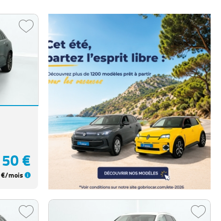
150 €
€/mois