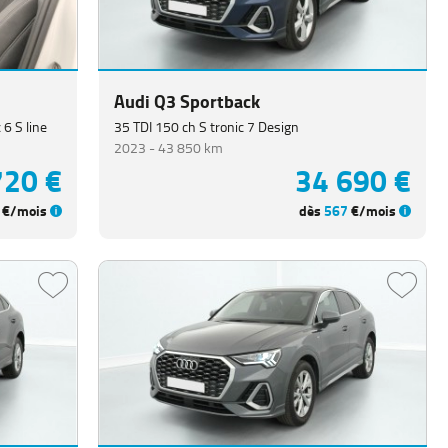
Audi Q3 Sportback
 6 S line
35 TDI 150 ch S tronic 7 Design
2023 -
43 850 km
720 €
34 690 €
€/mois
dès
567
€/mois