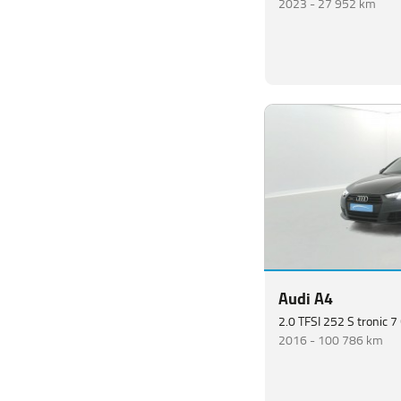
2023 -
27 952 km
Audi A4
2.0 TFSI 252 S tronic 7
2016 -
100 786 km