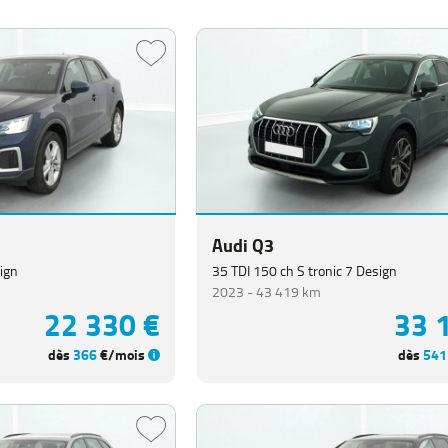
Audi Q3
ign
35 TDI 150 ch S tronic 7 Design
2023 -
43 419 km
22 330 €
33 
dès
366
€/mois
dès
541