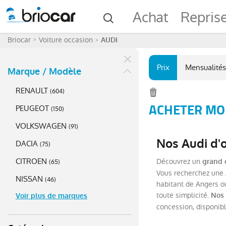
Achat
Repris
Briocar
Voiture occasion
AUDI
Prix
Mensualités
Marque / Modèle
RENAULT
(
604
)
ACHETER MOI
PEUGEOT
(
150
)
VOLKSWAGEN
(
91
)
Nos Audi d'
DACIA
(
75
)
CITROEN
Découvrez un
grand 
(
65
)
Vous recherchez une A
NISSAN
(
46
)
habitant de Angers ou
toute simplicité.
Nos 
Voir plus de marques
concession, disponib