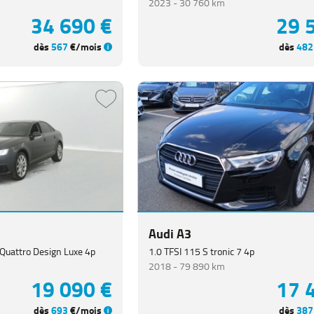
2023 -
30 760 km
34 690 €
29 
dès
567
€/mois
dès
482
Audi A3
 Quattro Design Luxe 4p
1.0 TFSI 115 S tronic 7 4p
2018 -
79 890 km
19 090 €
17 
dès
693
€/mois
dès
387