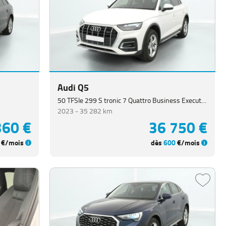
Audi Q5
50 TFSIe 299 S tronic 7 Quattro Business Executive
2023 -
35 282 km
360 €
36 750 €
€/mois
dès
600
€/mois