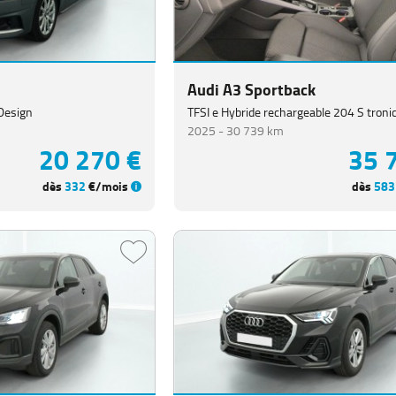
Audi A3 Sportback
 Design
TFSI e Hybride rechargeable 204 S tronic
2025 -
30 739 km
20 270 €
35 
dès
332
€/mois
dès
583