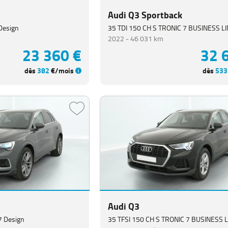
Audi Q3 Sportback
 Design
35 TDI 150 CH S TRONIC 7 BUSINESS L
2022 -
46 031 km
23 360 €
32 
dès
382
€/mois
dès
533
Audi Q3
 7 Design
35 TFSI 150 CH S TRONIC 7 BUSINESS 