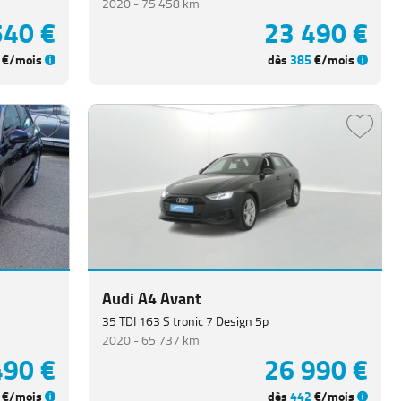
2020 -
75 458 km
540 €
23 490 €
€/mois
dès
385
€/mois
Audi A4 Avant
35 TDI 163 S tronic 7 Design 5p
2020 -
65 737 km
490 €
26 990 €
€/mois
dès
442
€/mois