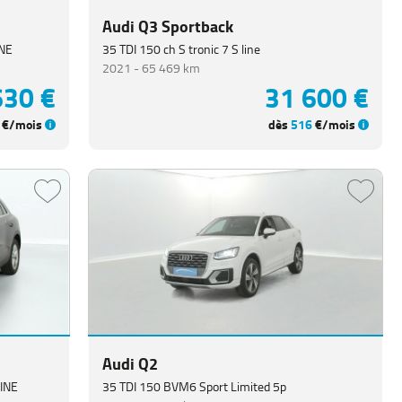
Audi Q3 Sportback
INE
35 TDI 150 ch S tronic 7 S line
2021 -
65 469 km
630 €
31 600 €
€/mois
dès
516
€/mois
Audi Q2
LINE
35 TDI 150 BVM6 Sport Limited 5p