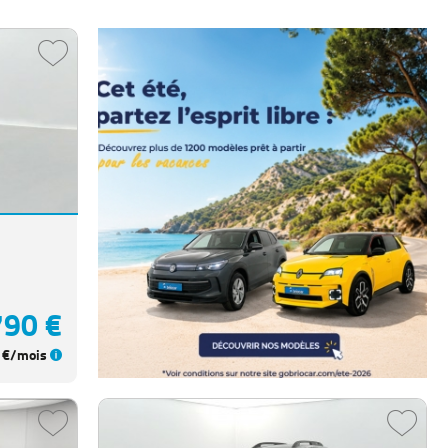
790 €
€/mois