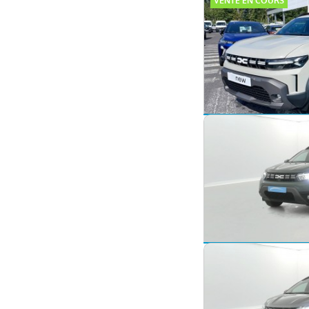
VENTE EN COURS
Dacia Duster
Hybrid 140 Extreme 5p
2025 -
1 300 km
Dacia Duster
ECO-G 100 4x2 Journey
2024 -
28 678 km