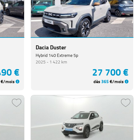
Dacia Duster
Hybrid 140 Extreme 5p
2025 -
1 422 km
490 €
27 700 €
€/mois
dès
365
€/mois