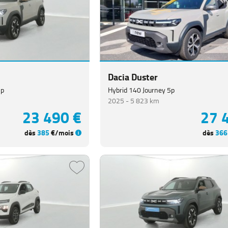
Dacia Duster
5p
Hybrid 140 Journey 5p
2025 -
5 823 km
23 490 €
27 
dès
385
€/mois
dès
366