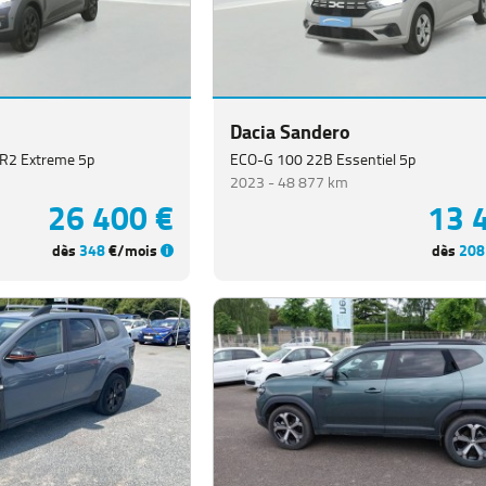
19 490 €
24 
dès
246
€/mois
dès
320
Dacia Sandero
SR2 Extreme 5p
ECO-G 100 22B Essentiel 5p
2023 -
48 877 km
26 400 €
13 
dès
348
€/mois
dès
208