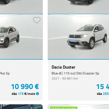
Dacia Jogger
ECO-G 100 5 places SL Extreme + 5p
2022 -
67 974 km
25 990 €
15 
dès
352
€/mois
dès
251
Dacia Duster
Plus 5p
Blue dCi 115 4x2 E6U Evasion 5p
2021 -
90 861 km
10 990 €
15 
dès
173
€/mois
dès
255