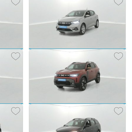
Dacia Sandero
TCe 90 Expression 5p
2023 -
32 329 km
090 €
14 490 €
€/mois
dès
203
€/mois
Dacia Duster
Hybrid 140 Extreme 5p
2025 -
13 551 km