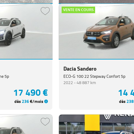
VENTE EN COURS
Dacia Duster
reme 5p
Hybrid 140 Journey 5p
2025 -
7 072 km
16 490 €
25 
dès
271
€/mois
dès
337
Dacia Sandero
me 5p
ECO-G 100 22 Stepway Confort 5p
2022 -
48 887 km
17 490 €
14 
dès
236
€/mois
dès
238