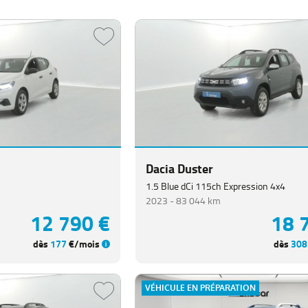
Dacia Duster
1.5 Blue dCi 115ch Expression 4x4
2023 -
83 044 km
12 790 €
18 
dès
177
€/mois
dès
308
VÉHICULE EN PRÉPARATION