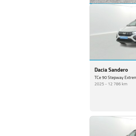
Dacia Duster
ECO-G 100 4x2 SL Ext
2022 -
72 078 km
Dacia Sandero
TCe 90 Stepway Extre
2025 -
12 786 km