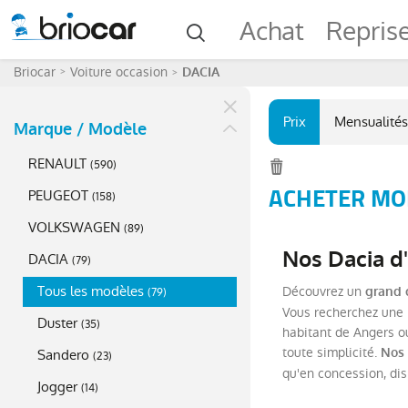
Achat
Repris
Briocar
Voiture occasion
DACIA
Prix
Mensualités
Marque / Modèle
RENAULT
(
590
)
ACHETER MOI
PEUGEOT
(
158
)
VOLKSWAGEN
(
89
)
Nos Dacia d
DACIA
(
79
)
Tous les modèles
Découvrez un
grand 
(
79
)
Vous recherchez une D
Duster
(
35
)
habitant de Angers ou
toute simplicité.
Nos 
Sandero
(
23
)
qu'en concession, di
Jogger
(
14
)