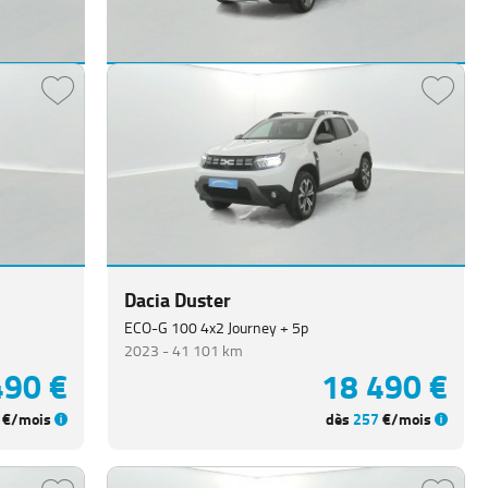
Dacia Sandero
TCe 90 Stepway Confort 5p
2021 -
39 823 km
490 €
13 990 €
€/mois
dès
230
€/mois
Dacia Duster
ECO-G 100 4x2 Journey + 5p
2023 -
41 101 km
490 €
18 490 €
€/mois
dès
257
€/mois