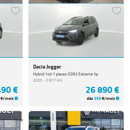
Dacia Duster
Blue dCi 115 4x2 Journey + 5p
2023 -
61 263 km
990 €
18 390 €
€/mois
dès
248
€/mois
Dacia Jogger
Hybrid 140 7 places GSR2 Extreme 5p
2025 -
2 877 km
490 €
26 890 €
€/mois
dès
359
€/mois