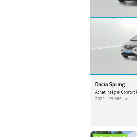
Dacia Duster
Hybrid 140 Extreme 5p
2024 -
17 985 km
Dacia Spring
Achat Intégral Confort 
2022 -
29 966 km