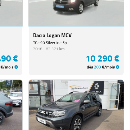
890 €
26 200 €
€/mois
dès
346
€/mois
Dacia Logan MCV
TCe 90 Silverline 5p
2018 -
82 371 km
490 €
10 290 €
€/mois
dès
203
€/mois