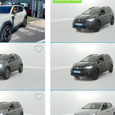
VENTE EN COURS
Dacia Jogger
ECO-G 100 7 places SL Extreme + 5p
2022 -
64 577 km
27 190 €
17 
dès
356
€/mois
dès
279
Dacia Jogger
 + 5p
Hybrid 140 7 places GSR2 Extreme 5p
2025 -
10 117 km