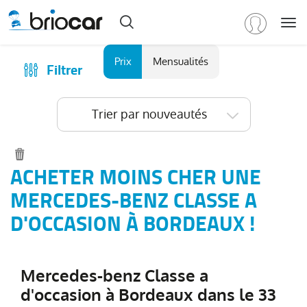
Me
Marque
Prix
Mensualités
Filtrer
Achat
/
Modèle
Financer
Trier par nouveautés
RENAULT
(
587
)
Reprise
PEUGEOT
(
155
)
Qui sommes-nous ?
VOLKSWAGEN
(
91
)
Comment ça marche ?
ACHETER MOINS CHER UNE
DACIA
Catalogue des marques
MERCEDES-BENZ CLASSE A
(
77
)
CITROEN
Les agences Briocar
D'OCCASION À BORDEAUX !
(
66
)
NISSAN
Avis client
(
47
)
Voir
Les occasions certifiées
plus
Mercedes-benz Classe a
Revue de presse
de
d'occasion à Bordeaux dans le 33
marques
Contactez-nous