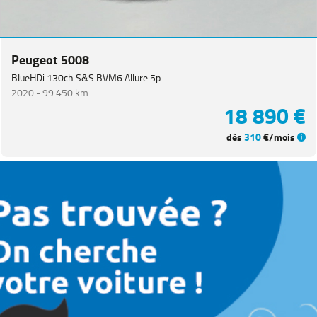
Peugeot 5008
BlueHDi 130ch S&S BVM6 Allure 5p
2020 -
99 450 km
18 890 €
dès
310
€/mois