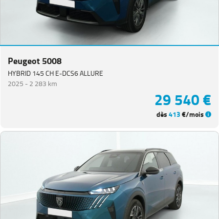
Peugeot 5008
HYBRID 145 CH E-DCS6 ALLURE
2025 -
2 283 km
29 540 €
dès
413
€/mois