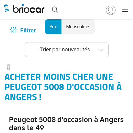
Me
Marque
Prix
Mensualités
Filtrer
Achat
/
Modèle
Financer
Trier par nouveautés
RENAULT
(
588
)
Reprise
PEUGEOT
(
152
)
Qui sommes-nous ?
Tous
Comment ça marche ?
ACHETER MOINS CHER UNE
les
Catalogue des marques
PEUGEOT 5008 D'OCCASION À
modèles
(
152
)
Les agences Briocar
ANGERS !
2008
(
36
)
Avis client
3008
(
33
)
Les occasions certifiées
5008
(
19
)
Peugeot 5008 d'occasion à Angers
Revue de presse
Boxer
(
14
)
dans le 49
Contactez-nous