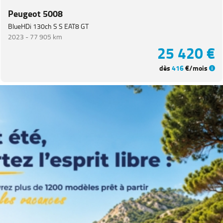
Catégorie
Peugeot 5008
BlueHDi 130ch S S EAT8 GT
Année
2023 -
77 905 km
25 420 €
Kilométrage
dès
416
€/mois
Prix
Puissance
Couleurs
Transmission
Energie