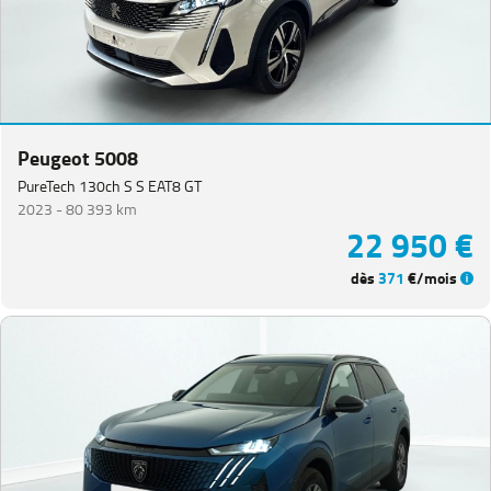
Peugeot 5008
PureTech 130ch S S EAT8 GT
2023 -
80 393 km
22 950 €
dès
371
€/mois