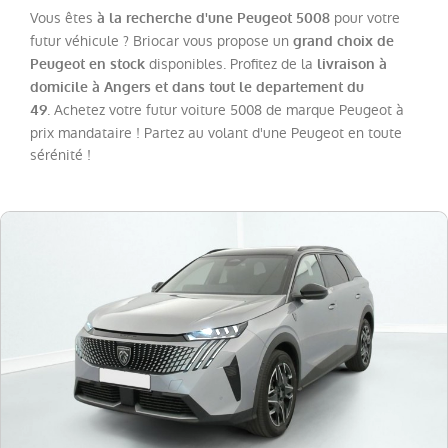
308
(
13
)
Vous êtes
pour votre
à la recherche d'une Peugeot 5008
208
futur véhicule ? Briocar vous propose un
grand choix de
(
8
)
disponibles. Profitez de la
Peugeot en stock
livraison à
408
(
8
)
domicile à Angers et dans tout le departement du
. Achetez votre futur voiture 5008 de marque Peugeot à
308
49
SW
prix mandataire ! Partez au volant d'une Peugeot en toute
(
5
)
sérénité !
Expert
(
5
)
Expert
Fg
VUL
(
3
)
508
(
2
)
108
(
1
)
508
SW
(
1
)
Boxer
Fg
VUL