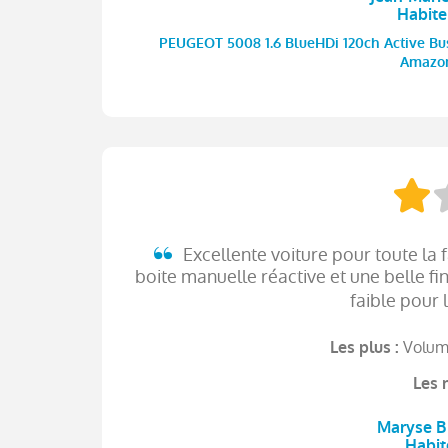
Habit
PEUGEOT 5008 1.6 BlueHDi 120ch Active Busin
Amazon
Excellente voiture pour toute la f
boite manuelle réactive et une belle f
faible pour l
Volume
Les plus :
Les 
Maryse B 
Habi