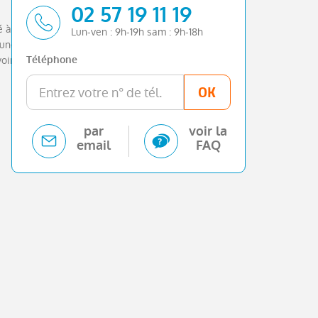
02 57 19 11 19
 à nos clients ayant acheté chez Briocar
Lun-ven : 9h-19h sam : 9h-18h
 une idée précise des qualités de véhicule
oir. Découvrez les 10 avis de nos clients ayant
Téléphone
OK
par
voir la
email
FAQ