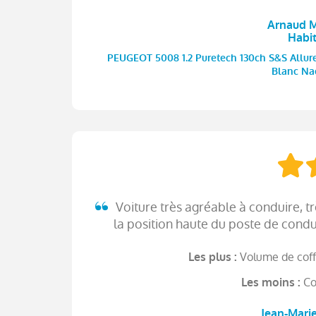
Arnaud M 
Habi
PEUGEOT 5008 1.2 Puretech 130ch S&S Allure 
Blanc Nac
Voiture très agréable à conduire, t
la position haute du poste de condui
Volume de coffr
Les plus :
Co
Les moins :
Jean-Marie