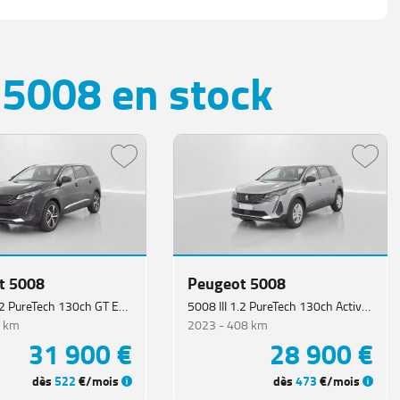
5008 en stock
t 5008
Peugeot 5008
5008 III 1.2 PureTech 130ch GT EAT8
5008 III 1.2 PureTech 130ch Active Pack
 km
2023 -
408 km
31 900 €
28 900 €
dès
522
€/mois
dès
473
€/mois