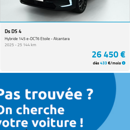
Ds DS 4
Hybride 145 e-DCT6 Etoile - Alcantara
2025 -
25 144 km
26 450 €
dès
433
€/mois