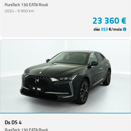
PureTech 130 EAT8 Rivoli
2024 -
9 900 km
Equipement
23 360 €
dès
353
€/mois
Ds DS 4
PureTech 130 EAT8 Rivoli