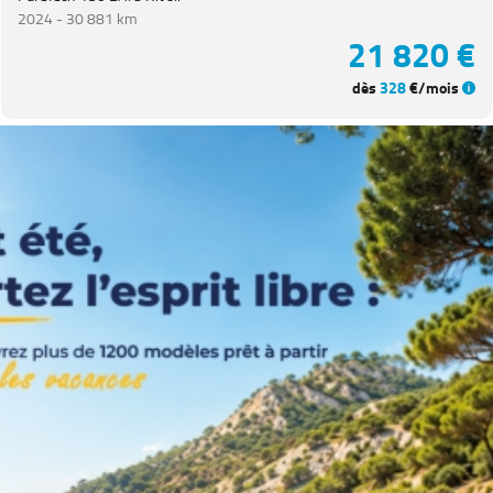
2024 -
30 881 km
21 820 €
dès
328
€/mois