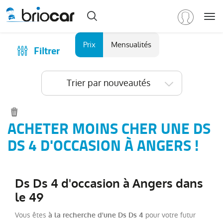
Me
Marque
Prix
Mensualités
Filtrer
Achat
/
Modèle
Financer
Trier par nouveautés
RENAULT
(
584
)
Reprise
PEUGEOT
(
150
)
Qui sommes-nous ?
VOLKSWAGEN
(
94
)
Comment ça marche ?
ACHETER MOINS CHER UNE DS
DACIA
Catalogue des marques
DS 4 D'OCCASION À ANGERS !
(
79
)
CITROEN
Les agences Briocar
(
67
)
NISSAN
Avis client
(
43
)
Ds Ds 4 d'occasion à Angers dans
Voir
Les occasions certifiées
le 49
plus
Revue de presse
de
Vous êtes
pour votre futur
à la recherche d'une Ds Ds 4
marques
Contactez-nous