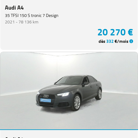
Audi A4
Equipement
35 TFSI 150 S tronic 7 Design
2021 -
78 136 km
20 270 €
dès
332
€/mois