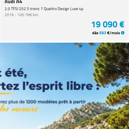
Audi A4
2.0 TFSI 252 S tronic 7 Quattro Design Luxe 4p
2016 -
100 786 km
19 090 €
dès
693
€/mois