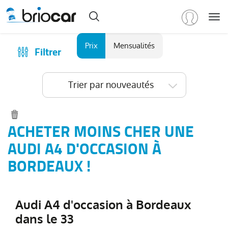
Me
Marque
Prix
Mensualités
Filtrer
Achat
/
Modèle
Financer
Trier par nouveautés
RENAULT
(
595
)
Reprise
PEUGEOT
(
151
)
Qui sommes-nous ?
VOLKSWAGEN
(
85
)
Comment ça marche ?
ACHETER MOINS CHER UNE
DACIA
Catalogue des marques
AUDI A4 D'OCCASION À
(
81
)
CITROEN
Les agences Briocar
BORDEAUX !
(
65
)
NISSAN
Avis client
(
46
)
Voir
Les occasions certifiées
plus
Audi A4 d'occasion à Bordeaux
Revue de presse
de
dans le 33
marques
Contactez-nous