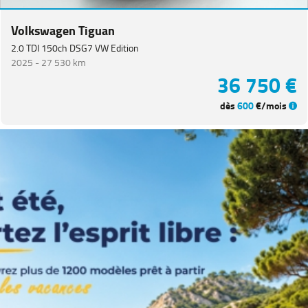
Catégorie
Volkswagen Tiguan
Année
2.0 TDI 150ch DSG7 VW Edition
2025 -
27 530 km
36 750 €
Kilométrage
dès
600
€/mois
Prix
Puissance
Couleurs
Transmission
Energie
Equipement