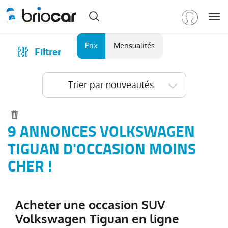
Me
Marque
Prix
Mensualités
Filtrer
Achat
/
Modèle
Financer
Trier par nouveautés
RENAULT
(
589
)
Reprise
PEUGEOT
(
155
)
Qui sommes-nous ?
VOLKSWAGEN
(
91
)
Comment ça marche ?
9 ANNONCES VOLKSWAGEN
Tous
Catalogue des marques
TIGUAN D'OCCASION MOINS
les
Les agences Briocar
CHER !
modèles
(
91
)
Avis client
Transporter
Fg
Les occasions certifiées
VUL
(
26
)
Acheter une occasion SUV
Revue de presse
Volkswagen Tiguan en ligne
T-
Contactez-nous
Roc