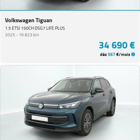
Coccinelle
(
1
)
Golf
Volkswagen Tiguan
Sportsvan
(
1
)
1.5 ETSI 150CH DSG7 LIFE PLUS
ID.4
(
1
)
2025 -
16 823 km
34 690 €
Polo
(
1
)
Tiguan
dès
567
€/mois
Allspace
(
1
)
DACIA
(
79
)
CITROEN
(
66
)
NISSAN
(
47
)
Voir
plus
de
marques