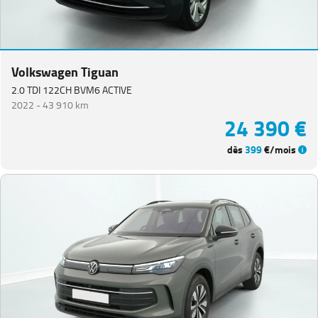
Volkswagen Tiguan
2.0 TDI 122CH BVM6 ACTIVE
2022 -
43 910 km
24 390 €
dès
399
€/mois