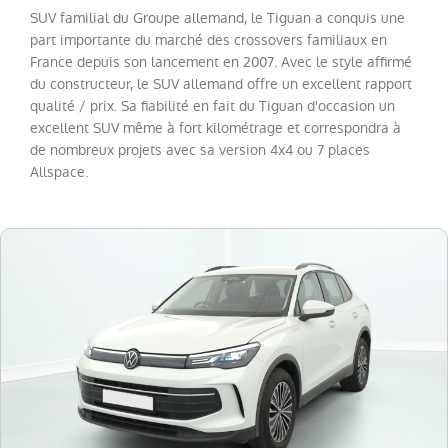
(
18
)
SUV familial du Groupe allemand, le Tiguan a conquis une
Tiguan
(
15
)
part importante du marché des crossovers familiaux en
France depuis son lancement en 2007. Avec le style affirmé
Golf
(
5
)
du constructeur, le SUV allemand offre un excellent rapport
T-
qualité / prix. Sa fiabilité en fait du Tiguan d'occasion un
Cross
excellent SUV même à fort kilométrage et correspondra à
(
5
)
de nombreux projets avec sa version 4x4 ou 7 places
Taigo
(
4
)
Allspace.
Golf
SW
(
3
)
T-
Roc
Cabriolet
(
3
)
Touran
(
3
)
Crafter
Combi
(
2
)
Passat
(
2
)