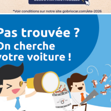
Catégorie
Année
Kilométrage
Prix
Puissance
Couleurs
Transmission
Energie
Equipement