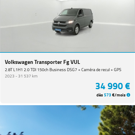
(
20
)
Tiguan
(
16
)
T-
Cross
(
7
)
Golf
(
5
)
T-
Roc
Volkswagen Transporter Fg VUL
Cabriolet
(
4
)
2.8T L1H1 2.0 TDI 150ch Business DSG7 + Caméra de recul + GPS
Taigo
(
3
)
2023 -
31 537 km
34 990 €
Crafter
Combi
(
2
)
dès
573
€/mois
Golf
SW
(
2
)
Polo
(
2
)
Touran
(
2
)