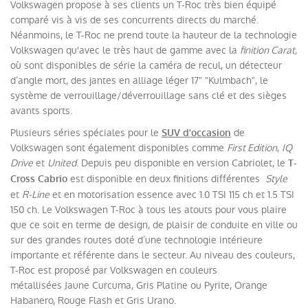
Volkswagen propose à ses clients un T-Roc très bien équipé
comparé vis à vis de ses concurrents directs du marché.
Néanmoins, le T-Roc ne prend toute la hauteur de la technologie
Volkswagen qu'avec le très haut de gamme avec la
finition Carat,
où sont disponibles de série la caméra de recul, un détecteur
d’angle mort, des jantes en alliage léger 17" "Kulmbach", le
système de verrouillage/déverrouillage sans clé et des sièges
avants sports.
Plusieurs séries spéciales pour le
de
SUV d'occasion
Volkswagen sont également disponibles comme
First Edition
,
IQ
Drive
et
United
. Depuis peu disponible en version Cabriolet, le
T-
est disponible en deux finitions différentes
Style
Cross Cabrio
et
R-Line
et en motorisation essence avec 1.0 TSI 115 ch et 1.5 TSI
150 ch. Le Volkswagen T-Roc à tous les atouts pour vous plaire
que ce soit en terme de design, de plaisir de conduite en ville ou
sur des grandes routes doté d’une technologie intérieure
importante et référente dans le secteur. Au niveau des couleurs,
T-Roc est proposé par Volkswagen en couleurs
métallisées Jaune Curcuma, Gris Platine ou Pyrite, Orange
Habanero, Rouge Flash et Gris Urano.