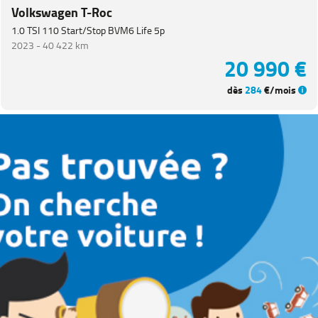
Volkswagen T-Roc
1.0 TSI 110 Start/Stop BVM6 Life 5p
2023 -
40 422 km
20 990 €
dès
284
€/mois