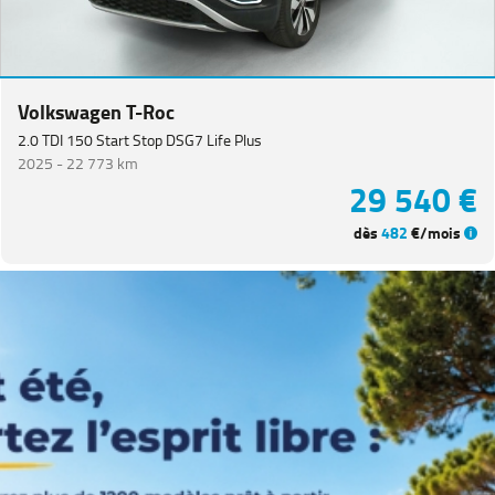
Catégorie
Année
Volkswagen T-Roc
Kilométrage
2.0 TDI 150 Start Stop DSG7 Life Plus
2025 -
22 773 km
29 540 €
Prix
dès
482
€/mois
Puissance
Couleurs
Transmission
Energie
Equipement