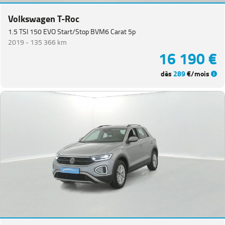
Volkswagen T-Roc
1.5 TSI 150 EVO Start/Stop BVM6 Carat 5p
2019 -
135 366 km
16 190 €
dès
289
€/mois