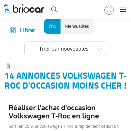
Me
Marque
Prix
Mensualités
Filtrer
Achat
/
Modèle
Financer
Trier par nouveautés
RENAULT
(
591
)
Reprise
PEUGEOT
(
151
)
Qui sommes-nous ?
VOLKSWAGEN
(
91
)
Comment ça marche ?
14 ANNONCES VOLKSWAGEN T-
Tous
Catalogue des marques
ROC D'OCCASION MOINS CHER !
les
Les agences Briocar
modèles
(
91
)
Avis client
Transporter
Réaliser l'achat d'occasion
Fg
Les occasions certifiées
VUL
Volkswagen T-Roc en ligne
(
26
)
Revue de presse
T-
Sorti en 2018, le Volkswagen T-Roc a rapidement séduit un
Contactez-nous
Roc