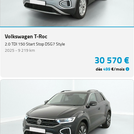
Coccinelle
(
1
)
Golf
Sportsvan
(
1
)
ID.4
(
1
)
Volkswagen T-Roc
Polo
(
1
)
2.0 TDI 150 Start Stop DSG7 Style
2025 -
9 219 km
Tiguan
30 570 €
Allspace
(
1
)
DACIA
(
78
)
dès
499
€/mois
CITROEN
(
65
)
NISSAN
(
46
)
Voir
plus
de
marques