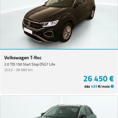
Volkswagen T-Roc
2.0 TDI 150 Start Stop DSG7 Life
2023 -
38 980 km
26 450 €
dès
433
€/mois