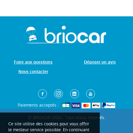
Foire aux questions
Déposer un avis
Nous contacter
Paiements acceptés :
© BRIOCAR 2026 - Tous droits réservés.
Ce site utilise des cookies pour vous offrir
Centre de préférence
le meilleur service possible. En continuant