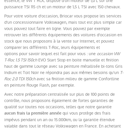
essence, le VW T ROC dispose d'un moteur de 1,0 L sur une
puissance TSI 115 ch et un moteur de 1,5 L TSI avec 150 chevaux.
Pour votre voiture d'occasion, Briocar vous propose les services
d'un concessionnaire Volkswagen, mais tout est plus simple car
vous pouvez tout faire en ligne. Vous pouvez par exemple
retrouver les différents équipements des voitures d'occasion en
stock que nous proposons à la vente sur Internet, et pouvez
comparer les différents T-Roc, leurs équipements et
options pour savoir lequel est fait pour vous : une
occasion VW
T-Roc 1.5 TSI 150ch
EVO Start Stop en boite manuelle et finition
haut de gamme Lounge avec sa peinture métallisée bi-tons Gris
Indium et Toit Noir ne répondra pas aux mêmes besoins qu'un
T-
Roc 2.0 TDI 150ch
avec sa finition milieu de gamme Confortline
en peinture Rouge Flash, par exemple.
Avec notre préparation centralisée sur plus de 100 points de
contrôle, nous proposons également de fortes garanties de
qualité sur toutes nos occasions, telles que notre garantie
qui vous protège des frais
aucun frais la première année
impévus pendant un an ou 15.000km, ou la garantie étendue
valable dans tout le réseau Volkswagen en France. En achetant