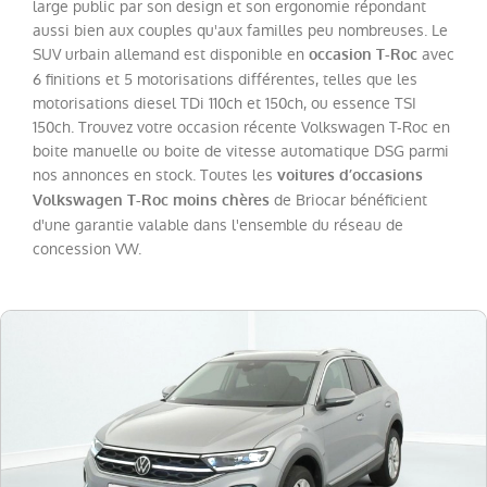
(
19
)
large public par son design et son ergonomie répondant
aussi bien aux couples qu'aux familles peu nombreuses. Le
Tiguan
(
15
)
SUV urbain allemand est disponible en
avec
occasion T-Roc
T-
6 finitions et 5 motorisations différentes, telles que les
Cross
(
6
)
motorisations diesel TDi 110ch et 150ch, ou essence TSI
150ch. Trouvez votre occasion récente Volkswagen T-Roc en
Golf
(
5
)
boite manuelle ou boite de vitesse automatique DSG parmi
Golf
nos annonces en stock. Toutes les
voitures d’occasions
SW
de Briocar bénéficient
Volkswagen T-Roc moins chères
(
3
)
d'une garantie valable dans l'ensemble du réseau de
T-
concession VW.
Roc
Cabriolet
(
3
)
Taigo
(
3
)
Crafter
Combi
(
2
)
Passat
(
2
)
Touran
(
2
)