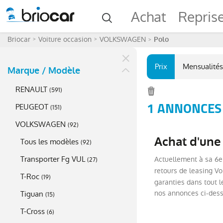
Achat
Repris
Briocar
Voiture occasion
VOLKSWAGEN
Polo
Prix
Mensualités
Marque / Modèle
RENAULT
(
591
)
1 ANNONCES
PEUGEOT
(
151
)
VOLKSWAGEN
(
92
)
Achat d'une
Tous les modèles
(
92
)
Transporter Fg VUL
Actuellement à sa 6e
(
27
)
retours de leasing V
T-Roc
(
19
)
garanties dans tout l
nos annonces ci-dess
Tiguan
(
15
)
T-Cross
(
6
)