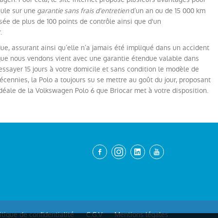
cule sur une
garantie sans frais d'entretien
d’un an ou de 15 000 km
ée de plus de 100 points de contrôle ainsi que d'un
.
e, assurant ainsi qu’elle n’a jamais été impliqué dans un accident
 que nous vendons vient avec une garantie étendue valable dans
sayer 15 jours à votre domicile et sans condition le modèle de
 décennies, la Polo a toujours su se mettre au goût du jour, proposant
 idéale de la Volkswagen Polo 6 que Briocar met à votre disposition.
itique de confidentialité
C.G.V
Mentions légales