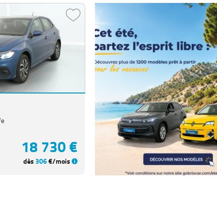
fe
18 730 €
dès
306
€/mois