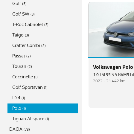
Golf
(
5
)
Golf SW
(
3
)
T-Roc Cabriolet
(
3
)
Taigo
(
3
)
Crafter Combi
(
2
)
Passat
(
2
)
Volkswagen Polo
Touran
(
2
)
1.0 TSI 95 S S BVM5 Li
Coccinelle
(
1
)
2022 -
21 442 km
Golf Sportsvan
(
1
)
ID.4
(
1
)
Polo
(
1
)
Tiguan Allspace
(
1
)
DACIA
(
78
)