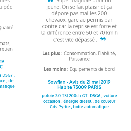
ntes.
Super bagnole pour un
uipée
jeune. On se fait plaisir et ça
dépote pas mal les 200
chevaux, gare au permis par
contre car la reprise est forte et
Qualité
la différence entre 50 et 70 km h
s
c'est vite dépassé .
mats,
tretien
Consommation, Fiabilité,
Les plus :
Puissance
019
EC
Equipements de bord
Les moins :
 DSG7 ,
nce , de
Sowfian - Avis du 21 mai 2019
omatique
Habite 75009 PARIS
poloiv 2.0 TSI 200ch GTI DSG6 , voiture
occasion , énergie diesel , de couleur
Gris Pyrite , boite automatique