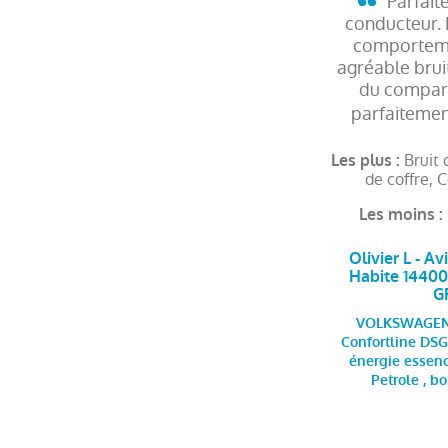
Parfait
conducteur. F
comporteme
agréable brui
du compar
parfaitemen
Bruit
Les plus :
de coffre, 
Les moins :
Olivier L - Av
Habite 1440
G
VOLKSWAGEN P
Confortline DSG7
énergie essenc
Petrole , b