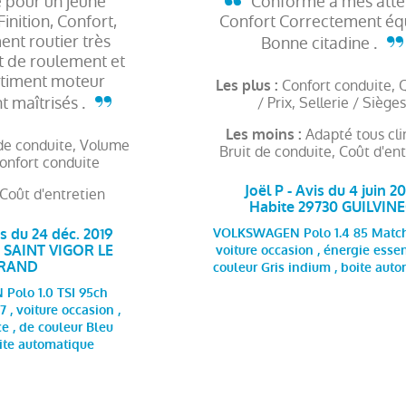
e pour un jeune
Conforme à mes atte
inition, Confort,
Confort Correctement éq
nt routier très
Bonne citadine .
t de roulement et
timent moteur
Confort conduite, 
Les plus :
t maîtrisés .
/ Prix, Sellerie / Siège
Adapté tous cli
Les moins :
 de conduite, Volume
Bruit de conduite, Coût d'en
Confort conduite
Joël P - Avis du 4 juin 2
Coût d'entretien
Habite 29730 GUILVIN
is du 24 déc. 2019
VOLKSWAGEN Polo 1.4 85 Match
0 SAINT VIGOR LE
voiture occasion , énergie esse
RAND
couleur Gris indium , boite aut
olo 1.0 TSI 95ch
 , voiture occasion ,
e , de couleur Bleu
oite automatique