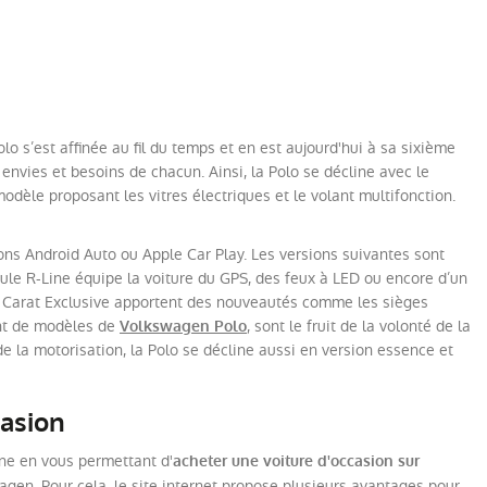
 s’est affinée au fil du temps et en est aujourd'hui à sa sixième
 envies et besoins de chacun. Ainsi, la Polo se décline avec le
modèle proposant les vitres électriques et le volant multifonction.
ons Android Auto ou Apple Car Play. Les versions suivantes sont
le R-Line équipe la voiture du GPS, des feux à LED ou encore d’un
 et Carat Exclusive apportent des nouveautés comme les sièges
ant de modèles de
, sont le fruit de la volonté de la
Volkswagen Polo
 la motorisation, la Polo se décline aussi en version essence et
casion
gne en vous permettant d'
acheter une voiture d'occasion sur
en. Pour cela, le site internet propose plusieurs avantages pour