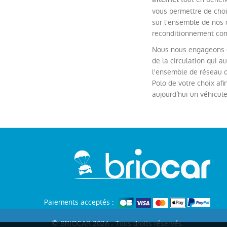
vous permettre de choi
sur l'ensemble de nos 
reconditionnement comp
Nous nous engageons ég
de la circulation qui 
l'ensemble de réseau d
Polo de votre choix afi
aujourd’hui un véhicule
Paiements acceptés :
© BRIOCAR 2026 - Tous droits réservés.