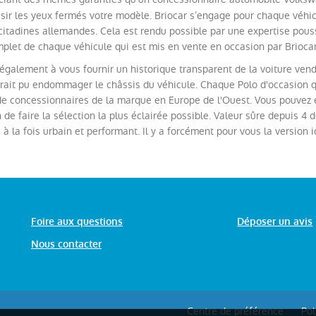
sir les yeux fermés votre modèle. Briocar s’engage pour chaque véhi
citadines allemandes. Cela est rendu possible par une expertise pouss
let de chaque véhicule qui est mis en vente en occasion par Briocar
alement à vous fournir un historique transparent de la voiture vendu
aurait pu endommager le châssis du véhicule. Chaque Polo d'occasion
e concessionnaires de la marque en Europe de l'Ouest. Vous pouvez es
n de faire la sélection la plus éclairée possible. Valeur sûre depuis 4
 à la fois urbain et performant. Il y a forcément pour vous la version
Foire aux questions
Déposer un avis
Nous contacter
Centre de préférence
Pol