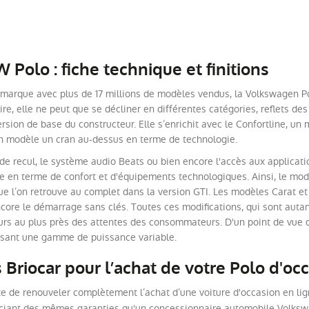
Polo : fiche technique et finitions
 marque avec plus de 17 millions de modèles vendus, la Volkswagen Polo
ire, elle ne peut que se décliner en différentes catégories, reflets des
rsion de base du constructeur. Elle s’enrichit avec le Confortline, un 
t un modèle un cran au-dessus en terme de technologie.
de recul, le système audio Beats ou bien encore l'accès aux applicati
n terme de confort et d'équipements technologiques. Ainsi, le modu
t que l’on retrouve au complet dans la version GTI. Les modèles Carat
core le démarrage sans clés. Toutes ces modifications, qui sont aut
urs au plus près des attentes des consommateurs. D'un point de vue de
osant une gamme de puissance variable.
 Briocar pour l’achat de votre Polo d'oc
ête de renouveler complètement l’achat d’une voiture d'occasion en li
ciant des mêmes garanties qu'un concessionnaire automobile Volkswag