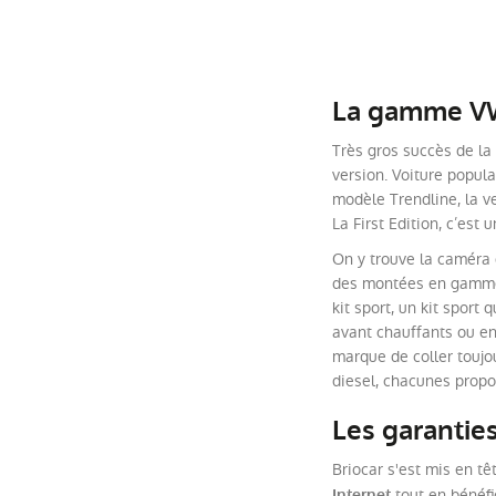
La gamme VW 
Très gros succès de la
version. Voiture popula
modèle Trendline, la ve
La First Edition, c’es
On y trouve la caméra 
des montées en gamme e
kit sport, un kit spor
avant chauffants ou en
marque de coller toujo
diesel, chacunes prop
Les garanties
Briocar s'est mis en t
tout en bénéfi
Internet