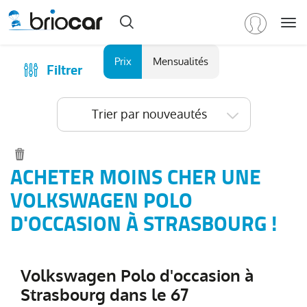
Me
Marque
Prix
Mensualités
Filtrer
Achat
/
Modèle
Financer
Trier par nouveautés
RENAULT
(
583
)
Reprise
PEUGEOT
(
154
)
Qui sommes-nous ?
VOLKSWAGEN
(
95
)
Comment ça marche ?
ACHETER MOINS CHER UNE
Tous
Catalogue des marques
VOLKSWAGEN POLO
les
Les agences Briocar
D'OCCASION À STRASBOURG !
modèles
(
95
)
Avis client
Transporter
Fg
Les occasions certifiées
VUL
(
25
)
Volkswagen Polo d'occasion à
Revue de presse
Strasbourg dans le 67
T-
Contactez-nous
Roc