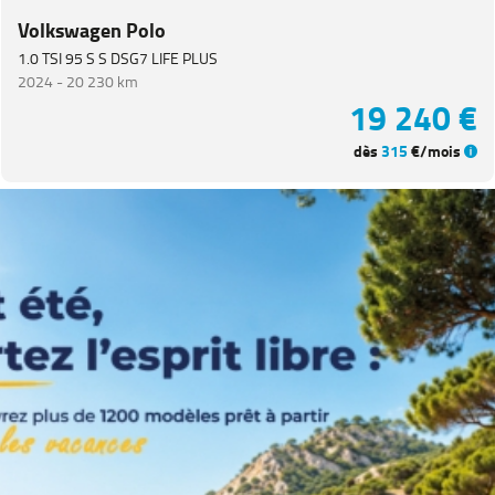
Catégorie
Volkswagen Polo
1.0 TSI 95 S S DSG7 LIFE PLUS
Année
2024 -
20 230 km
19 240 €
Kilométrage
dès
315
€/mois
Prix
Puissance
Couleurs
Transmission
Energie
Equipement