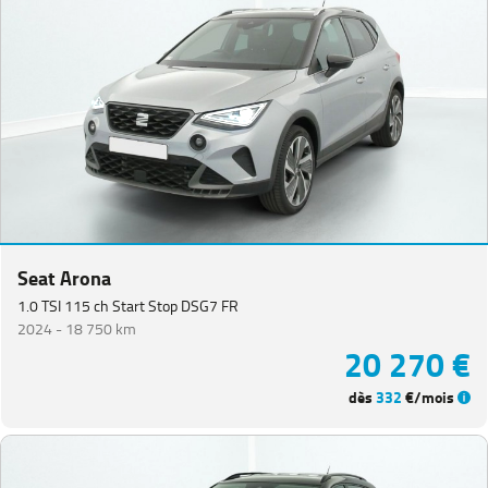
Seat Arona
1.0 TSI 115 ch Start Stop DSG7 FR
2024 -
18 750 km
20 270 €
dès
332
€/mois