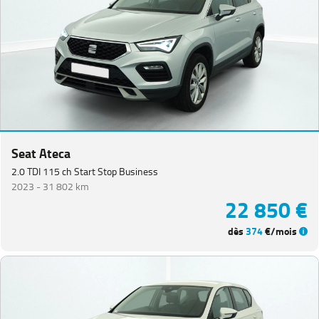
Seat Ateca
2.0 TDI 115 ch Start Stop Business
2023 -
31 802 km
22 850 €
dès
374
€/mois