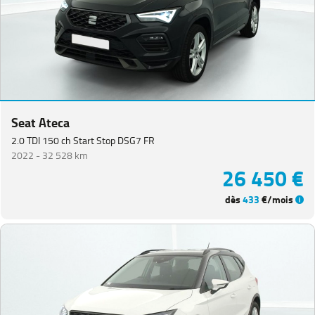
Seat Ateca
2.0 TDI 150 ch Start Stop DSG7 FR
2022 -
32 528 km
26 450 €
dès
433
€/mois