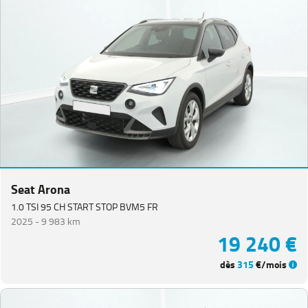
Seat Arona
1.0 TSI 95 CH START STOP BVM5 FR
2025 -
9 983 km
19 240 €
dès
315
€/mois