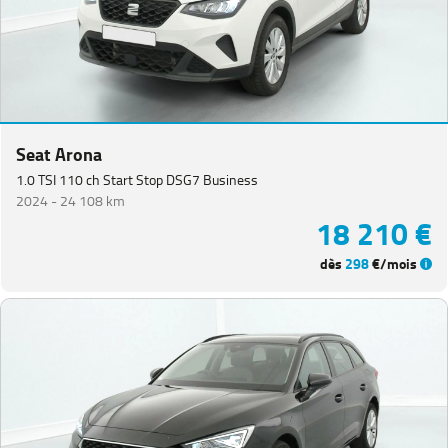
Seat Arona
1.0 TSI 110 ch Start Stop DSG7 Business
2024 -
24 108 km
18 210 €
dès
298
€/mois