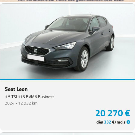
Seat Leon
1.5 TSI 115 BVM6 Business
2024 -
12 932 km
20 270 €
dès
332
€/mois