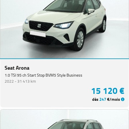
Seat Arona
1.0 TSI 95 ch Start Stop BVM5 Style Business
2022 -
31 413 km
15 120 €
dès
247
€/mois