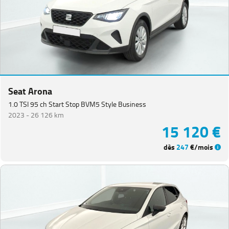
Equipement
Seat Arona
1.0 TSI 95 ch Start Stop BVM5 Style Business
2023 -
26 126 km
15 120 €
dès
247
€/mois