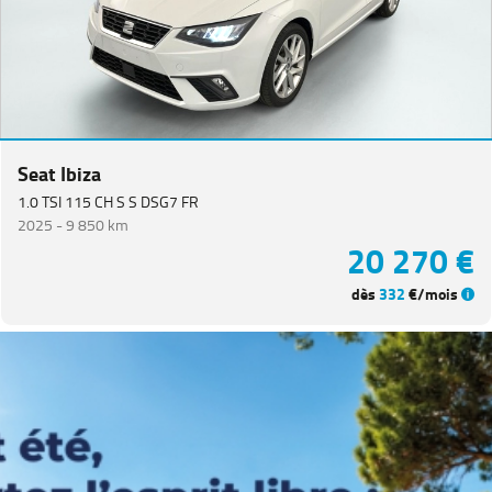
Seat Ibiza
1.0 TSI 115 CH S S DSG7 FR
2025 -
9 850 km
20 270 €
dès
332
€/mois