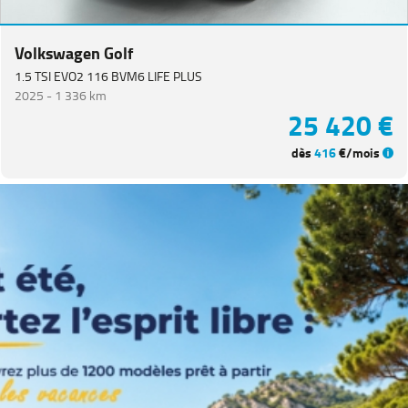
Catégorie
Volkswagen Golf
Année
1.5 TSI EVO2 116 BVM6 LIFE PLUS
2025 -
1 336 km
Kilométrage
25 420 €
dès
416
€/mois
Prix
Puissance
Couleurs
Transmission
Energie
Equipement