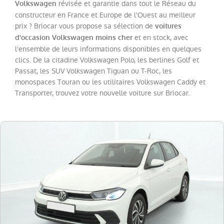
(
20
)
révisée et garantie dans tout le Réseau du
Volkswagen
constructeur en France et Europe de l'Ouest au meilleur
Tiguan
(
16
)
prix ? Briocar vous propose sa sélection de
voitures
T-
et en stock, avec
d'occasion Volkswagen moins cher
Cross
(
7
)
l'ensemble de leurs informations disponibles en quelques
clics. De la citadine Volkswagen Polo, les berlines Golf et
Golf
(
5
)
Passat, les SUV Volkswagen Tiguan ou T-Roc, les
T-
monospaces Touran ou les utilitaires Volkswagen Caddy et
Roc
Transporter, trouvez votre nouvelle voiture sur Briocar.
Cabriolet
(
4
)
Golf
SW
(
3
)
Taigo
(
3
)
Crafter
Combi
(
2
)
Polo
(
2
)
Touran
(
2
)