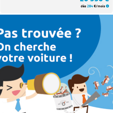
dès
284
€/mois