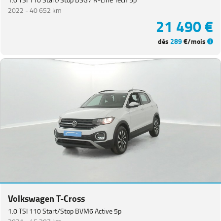
1.0 TSI 110 Start/Stop DSG7 R-Line Tech 5p
2022 -
40 652 km
21 490 €
dès
289
€/mois
Volkswagen T-Cross
1.0 TSI 110 Start/Stop BVM6 Active 5p