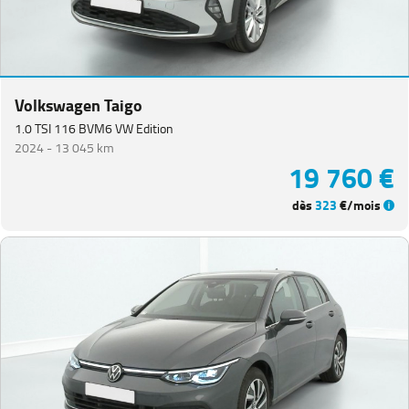
Volkswagen Taigo
1.0 TSI 116 BVM6 VW Edition
2024 -
13 045 km
19 760 €
dès
323
€/mois