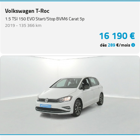
Volkswagen T-Roc
1.5 TSI 150 EVO Start/Stop BVM6 Carat 5p
2019 -
135 366 km
16 190 €
dès
289
€/mois