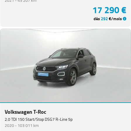
2021 -
45 207 km
17 290 €
dès
292
€/mois
Volkswagen T-Roc
2.0 TDI 150 Start/Stop DSG7 R-Line 5p
2020 -
103 011 km