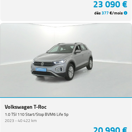
23 090 €
dès
377
€/mois
Volkswagen T-Roc
1.0 TSI 110 Start/Stop BVM6 Life 5p
2023 -
40 422 km
20 990 €