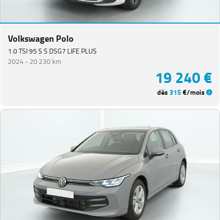
Coccinelle
(
1
)
Golf
Sportsvan
(
1
)
Volkswagen Polo
ID.4
(
1
)
1.0 TSI 95 S S DSG7 LIFE PLUS
2024 -
20 230 km
Passat
(
1
)
19 240 €
Tiguan
dès
315
€/mois
Allspace
(
1
)
DACIA
(
77
)
CITROEN
(
65
)
NISSAN
(
48
)
Voir
plus
de
marques