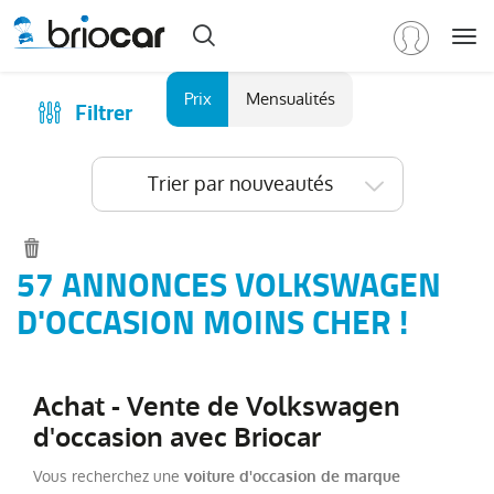
Me
Marque
Prix
Mensualités
Filtrer
Achat
/
Modèle
Financer
Trier par nouveautés
RENAULT
(
586
)
Reprise
PEUGEOT
(
153
)
Qui sommes-nous ?
VOLKSWAGEN
(
94
)
Comment ça marche ?
57 ANNONCES VOLKSWAGEN
Tous
Catalogue des marques
D'OCCASION MOINS CHER !
les
Les agences Briocar
modèles
(
94
)
Avis client
Transporter
Achat - Vente de Volkswagen
Fg
Les occasions certifiées
VUL
d'occasion avec Briocar
(
25
)
Revue de presse
T-
Vous recherchez une
voiture d'occasion de marque
Contactez-nous
Roc