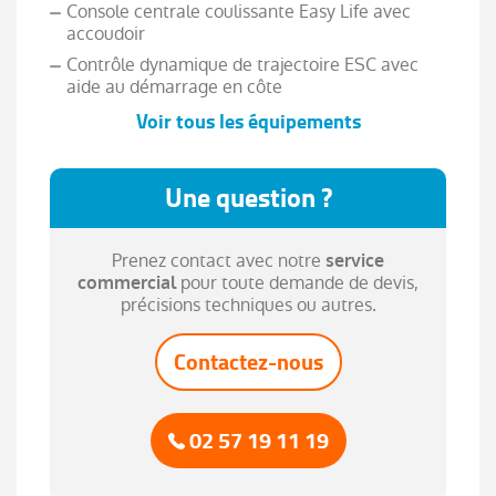
Console centrale coulissante Easy Life avec
accoudoir
Contrôle dynamique de trajectoire ESC avec
aide au démarrage en côte
Voir tous les équipements
Coques de rétroviseurs ton toit
Déconnexion de l'airbag passager
Une question ?
Feux de jour à guide de lumière LED et effet 3D
Frein de parking assisté
Prenez contact avec notre
service
Jantes 20'' avec enjoliveurs bi-ton
pour toute demande de devis,
commercial
Kit de gonflage et de réparation
précisions techniques ou autres.
Lève-vitres électrique AR impulsionnels
Contactez-nous
Lève-vitres électriques AV impulsionnels
Pare-brise accoustique et teinté
Prise 12V AV/AR
02 57 19 11 19
Projecteurs antibrouillard LED
Projecteurs AV full LED Pure Vision