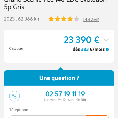
5p Gris
2023
, 62 366 km
148 avis
23 390 €
dès
383
€/mois
Calculer
Une question ?
02 57 19 11 19
Lun-ven : 9h-19h sam : 9h-18h
Téléphone