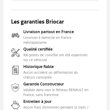
Radio multimédia DAB avec écran tactile 7''
Régulateur limiteur de vitesse
Rétroviseur intérieur électrochrome
Les garanties Briocar
Rétroviseurs extérieurs rabattables
électriquement
Livraison partout en France
Sellerie tissu carbone foncé embossé
Livraison à domicile en France
métropolitaine
Sièges avant sans coque AR
Qualité certifiée
Système de fixations ISOFIX sur le siège
100 points de contrôle ont été expertisés
passager AV et aux 2 places latérales du rang 2
sur ce véhicule
Vitres AR surteintées
Historique fiable
Aucun accident ou déformation du
châssis constatée
Garantie Constructeur
Valable dans tout le Réseau RENAULT en
France, sans franchise
Entretien à jour
Aucun frais d’entretien pendant 12 mois /