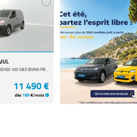
 VUL
STANDARD 650 KG BLUEHDI 100 S&S BVM5 PRO 3p
11 490 €
dès
189
€/mois