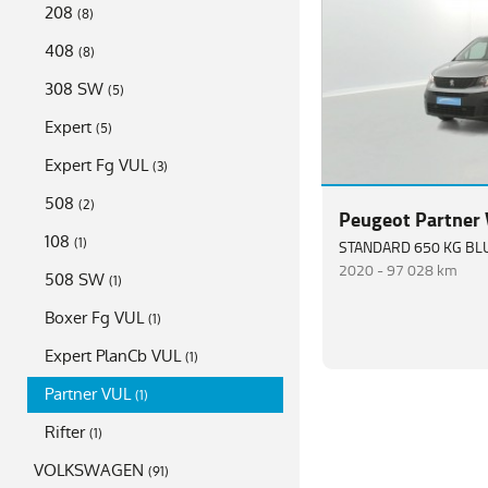
208
(
8
)
408
(
8
)
308 SW
(
5
)
Expert
(
5
)
Expert Fg VUL
(
3
)
508
(
2
)
Peugeot Partner
108
(
1
)
2020 -
97 028 km
508 SW
(
1
)
Boxer Fg VUL
(
1
)
Expert PlanCb VUL
(
1
)
Partner VUL
(
1
)
Rifter
(
1
)
VOLKSWAGEN
(
91
)