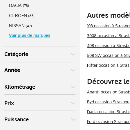
DACIA
(
78
)
Autres modèl
CITROEN
(
65
)
NISSAN
108 occasion à Strasbo
(
47
)
Voir plus de marques
3008 occasion à Stras
408 occasion à Strasb
Catégorie
508 SW occasion à Str
Rifter occasion à Stra
Année
Découvrez le
Kilométrage
Abarth occasion Stras
Byd occasion Strasbou
Prix
Dacia occasion Strasb
Puissance
Ford occasion Strasbo