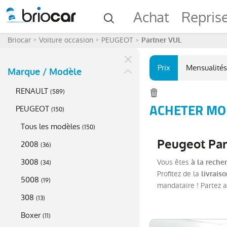
Achat
Repris
Briocar
Voiture occasion
PEUGEOT
Partner VUL
Prix
Mensualités
Marque / Modèle
RENAULT
(
589
)
ACHETER MOI
PEUGEOT
(
150
)
Tous les modèles
(
150
)
Peugeot Part
2008
(
36
)
3008
Vous êtes
à la reche
(
34
)
Profitez de la
livrais
5008
(
19
)
mandataire ! Partez a
308
(
13
)
Boxer
(
11
)