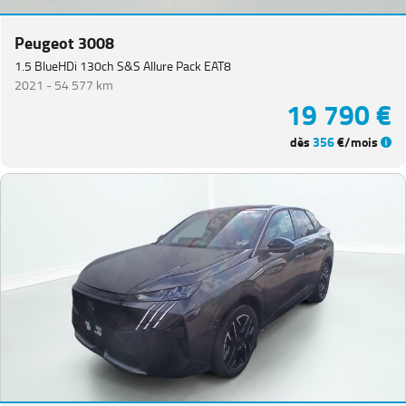
(
1
)
Expert
Peugeot 3008
PlanCb
1.5 BlueHDi 130ch S&S Allure Pack EAT8
VUL
(
1
)
2021 -
54 577 km
19 790 €
Partner
VUL
(
1
)
dès
356
€/mois
Rifter
(
1
)
VOLKSWAGEN
(
94
)
DACIA
(
75
)
CITROEN
(
65
)
NISSAN
(
48
)
Voir
plus
de
marques