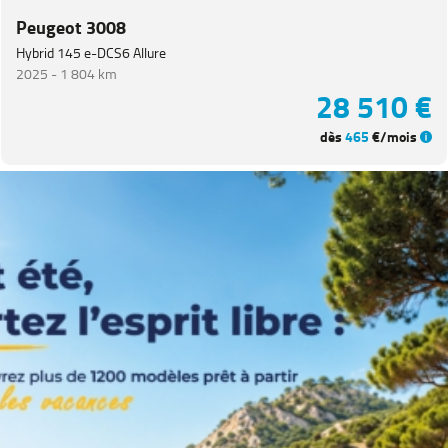
Catégorie
Peugeot 3008
Hybrid 145 e-DCS6 Allure
Année
2025 -
1 804 km
28 510 €
Kilométrage
dès
465
€/mois
Prix
Puissance
Couleurs
Transmission
Energie