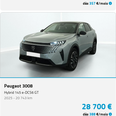
dès
357
€/mois
Peugeot 3008
Hybrid 145 e-DCS6 GT
2025 -
20 743 km
28 700 €
dès
388
€/mois