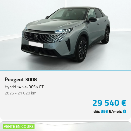
Peugeot 3008
Hybrid 145 e-DCS6 GT
2025 -
21 620 km
29 540 €
dès
398
€/mois
VENTE EN COURS