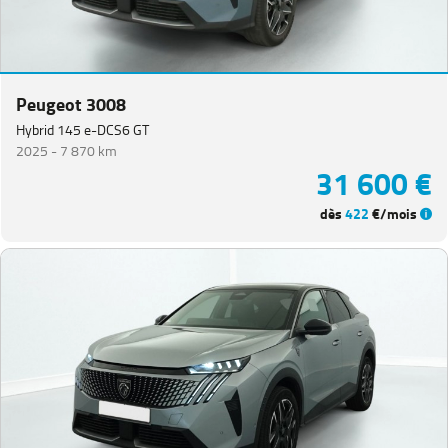
Peugeot 3008
Hybrid 145 e-DCS6 GT
2025 -
7 870 km
31 600 €
dès
422
€/mois