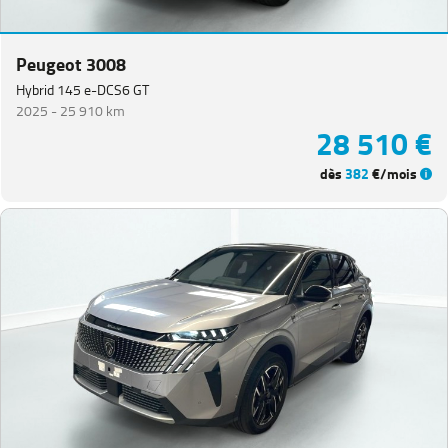
Peugeot 3008
Hybrid 145 e-DCS6 GT
2025 -
25 910 km
28 510 €
dès
382
€/mois