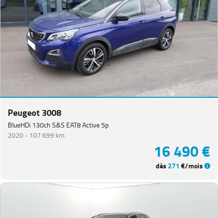
Peugeot 3008
BlueHDi 130ch S&S EAT8 Active 5p
2020 -
107 699 km
16 490 €
dès
271
€/mois