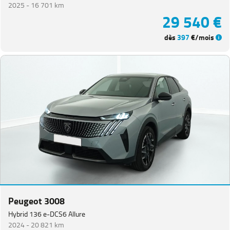
2025 -
16 701 km
29 540 €
dès
397
€/mois
Peugeot 3008
Hybrid 136 e-DCS6 Allure
2024 -
20 821 km