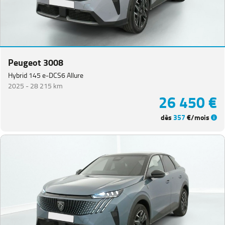
Peugeot 3008
Hybrid 145 e-DCS6 Allure
2025 -
28 215 km
26 450 €
dès
357
€/mois