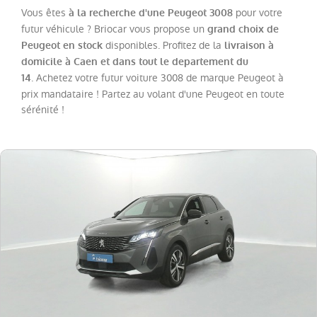
Boxer
(
14
)
Vous êtes
pour votre
à la recherche d'une Peugeot 3008
208
futur véhicule ? Briocar vous propose un
grand choix de
(
8
)
disponibles. Profitez de la
Peugeot en stock
livraison à
408
(
7
)
domicile à Caen et dans tout le departement du
. Achetez votre futur voiture 3008 de marque Peugeot à
308
14
SW
prix mandataire ! Partez au volant d'une Peugeot en toute
(
5
)
sérénité !
Expert
(
5
)
Expert
Fg
VUL
(
3
)
508
(
2
)
108
(
1
)
508
SW
(
1
)
Boxer
Fg
VUL