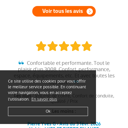
Voir tous les avis
Confortable et performante. Tout le
plaisir d'un 3008. Confort, performance,
espace, équipements, etc. Et avec toutes les
Ce site utilise des cookies pour vous offrir
options. .
le meilleur service possible. En continuant
votre navigation, vous en acceptez
Volume de coffre, Confort de conduite,
Les plus :
l'utilisation.
En savoir plus
Qualité / Prix
Les moins :
Ok
Pierre Yves G - Avis du 3 févr. 2026