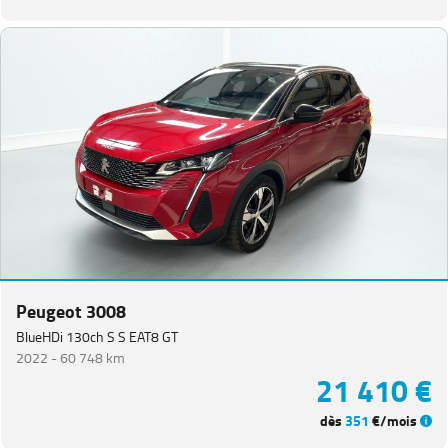
Peugeot 3008
BlueHDi 130ch S S EAT8 GT
2022 -
60 748 km
21 410 €
dès
351
€/mois