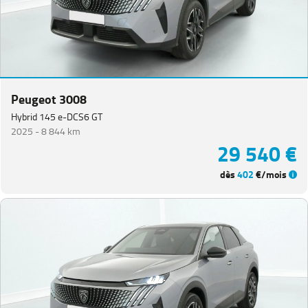
Peugeot 3008
Hybrid 145 e-DCS6 GT
2025 -
8 844 km
29 540 €
dès
402
€/mois