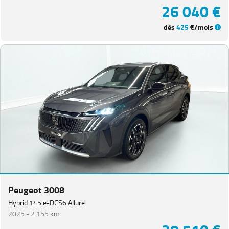
26 040 €
dès
425
€/mois
Peugeot 3008
Hybrid 145 e-DCS6 Allure
2025 -
2 155 km