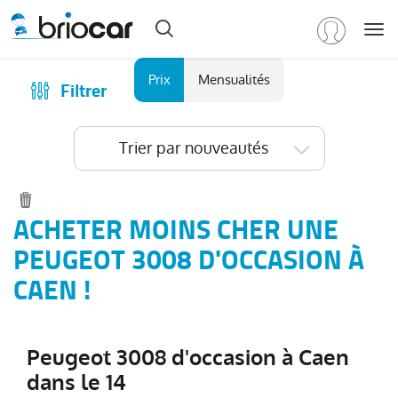
Me
Marque
Prix
Mensualités
Filtrer
Achat
/
Modèle
Financer
Trier par nouveautés
RENAULT
(
568
)
Reprise
PEUGEOT
(
152
)
Qui sommes-nous ?
Tous
Comment ça marche ?
ACHETER MOINS CHER UNE
les
Catalogue des marques
PEUGEOT 3008 D'OCCASION À
modèles
(
152
)
Les agences Briocar
CAEN !
2008
(
36
)
Avis client
3008
(
33
)
Les occasions certifiées
5008
(
19
)
Peugeot 3008 d'occasion à Caen
Revue de presse
308
(
14
)
dans le 14
Contactez-nous