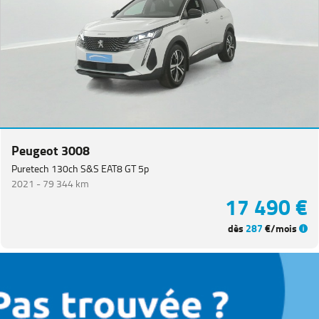
Peugeot 3008
Puretech 130ch S&S EAT8 GT 5p
2021 -
79 344 km
17 490 €
dès
287
€/mois