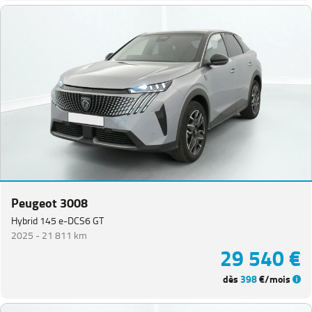
Peugeot 3008
Hybrid 145 e-DCS6 GT
2025 -
21 811 km
29 540 €
dès
398
€/mois