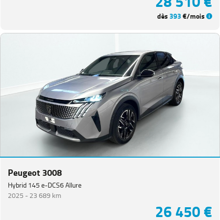
28 510 €
dès
393
€/mois
Peugeot 3008
Hybrid 145 e-DCS6 Allure
2025 -
23 689 km
26 450 €