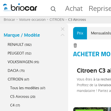
Achat
Repris
Briocar
Voiture occasion
CITROEN
C3 Aircross
Prix
Mensualités
Marque / Modèle
RENAULT
(
582
)
ACHETER MOI
PEUGEOT
(
152
)
VOLKSWAGEN
(
95
)
Citroen C3 a
DACIA
(
75
)
CITROEN
Vous êtes
à la reche
(
67
)
Profitez de la
livrais
Tous les modèles
(
67
)
mandataire ! Partez a
C5 Aircross
(
20
)
C4
(
17
)