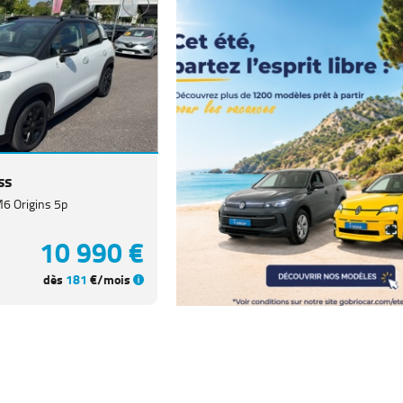
ss
6 Origins 5p
10 990 €
dès
181
€/mois