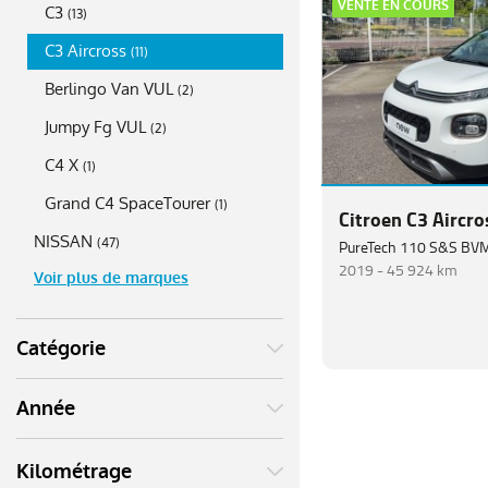
VENTE EN COURS
C3
(
13
)
C3 Aircross
(
11
)
Berlingo Van VUL
(
2
)
Jumpy Fg VUL
(
2
)
C4 X
(
1
)
Grand C4 SpaceTourer
(
1
)
Citroen C3 Aircro
NISSAN
(
47
)
PureTech 110 S&S BVM
2019 -
45 924 km
Voir plus de marques
Catégorie
Année
Kilométrage