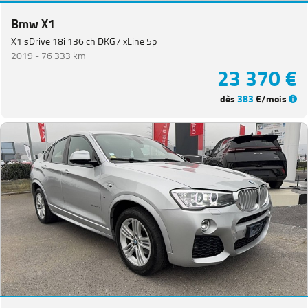
Bmw X1
X1 sDrive 18i 136 ch DKG7 xLine 5p
2019 -
76 333 km
23 370 €
dès
383
€/mois