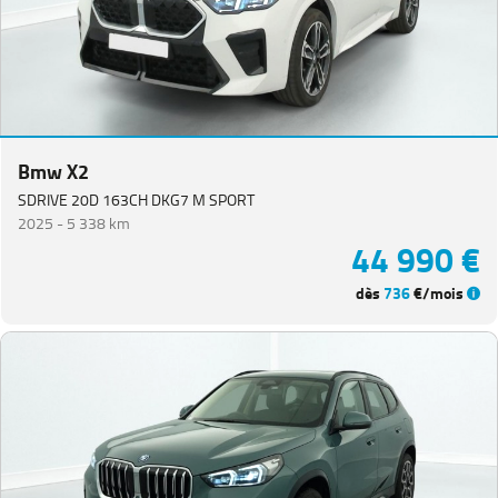
Bmw X2
SDRIVE 20D 163CH DKG7 M SPORT
2025 -
5 338 km
44 990 €
dès
736
€/mois