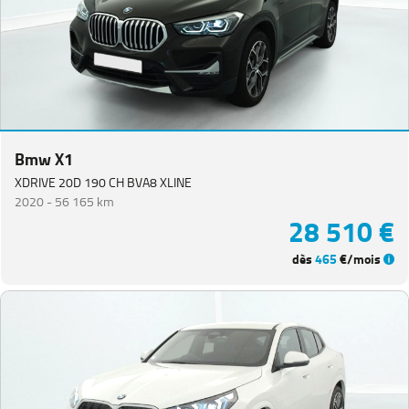
Bmw X1
XDRIVE 20D 190 CH BVA8 XLINE
2020 -
56 165 km
28 510 €
dès
465
€/mois