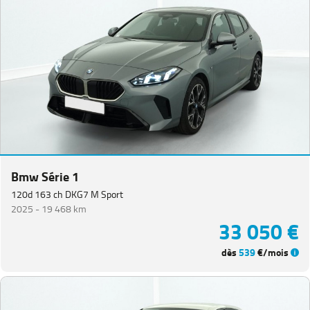
Bmw Série 1
120d 163 ch DKG7 M Sport
2025 -
19 468 km
33 050 €
dès
539
€/mois