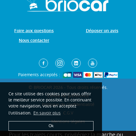
Foire aux questions
Déposer un avis
Nous contacter
Paiements acceptés :
© BRIOCAR 2026 - Tous droits réservés.
Ce site utilise des cookies pour vous offrir
Centre de préférence
le meilleur service possible. En continuant
Politique de confidentialité
votre navigation, vous en acceptez
C.G.V
l'utilisation.
En savoir plus
Mentions légales
Ok
Pour les trajets courts, privilégiez la marche ou