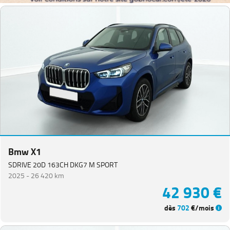
Bmw X1
SDRIVE 20D 163CH DKG7 M SPORT
2025 -
26 420 km
42 930 €
dès
702
€/mois