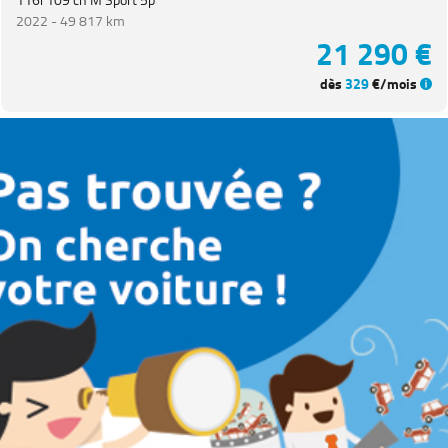
2022 -
49 817 km
21 290 €
dès
329
€/mois