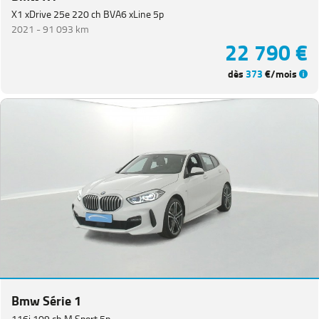
X1 xDrive 25e 220 ch BVA6 xLine 5p
2021 -
91 093 km
22 790 €
dès
373
€/mois
Bmw Série 1
116i 109 ch M Sport 5p