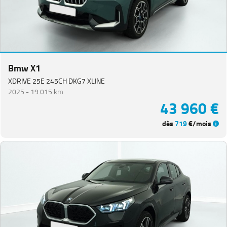
Bmw X1
XDRIVE 25E 245CH DKG7 XLINE
2025 -
19 015 km
43 960 €
dès
719
€/mois