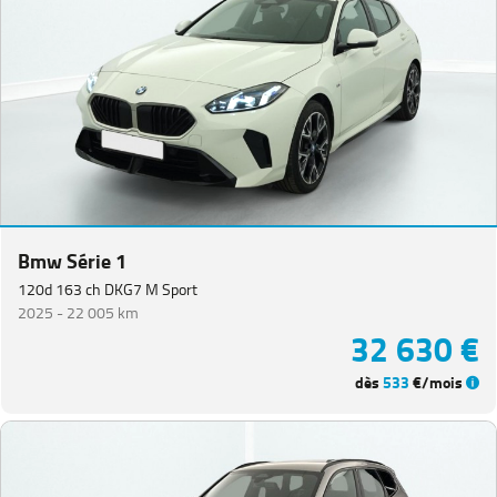
Bmw Série 1
120d 163 ch DKG7 M Sport
2025 -
22 005 km
32 630 €
dès
533
€/mois