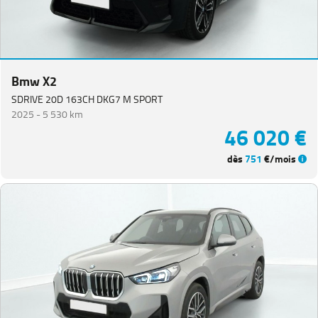
Bmw X2
SDRIVE 20D 163CH DKG7 M SPORT
2025 -
5 530 km
46 020 €
dès
751
€/mois