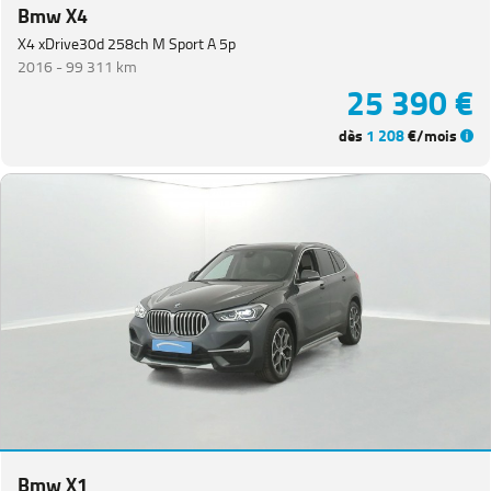
Bmw X4
X4 xDrive30d 258ch M Sport A 5p
2016 -
99 311 km
25 390 €
dès
1 208
€/mois
Bmw X1