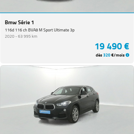
Bmw Série 1
116d 116 ch BVA8 M Sport Ultimate 3p
2020 -
63 995 km
19 490 €
dès
320
€/mois