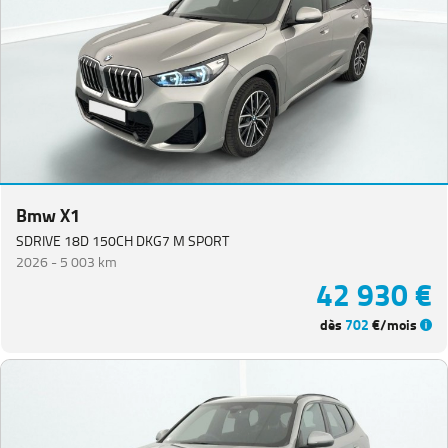
Bmw X1
SDRIVE 18D 150CH DKG7 M SPORT
2026 -
5 003 km
42 930 €
dès
702
€/mois