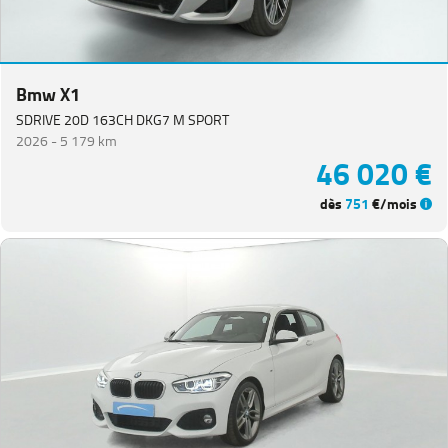
Bmw X1
SDRIVE 20D 163CH DKG7 M SPORT
2026 -
5 179 km
46 020 €
dès
751
€/mois