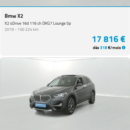
Bmw X2
X2 sDrive 16d 116 ch DKG7 Lounge 5p
2019 -
130 224 km
17 816 €
dès
318
€/mois