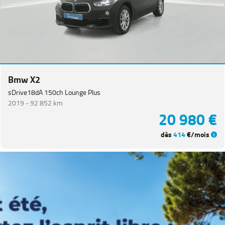
Bmw X2
sDrive18dA 150ch Lounge Plus
2019 -
92 852 km
20 980 €
dès
414
€/mois