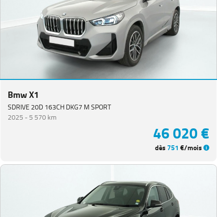
Bmw X1
SDRIVE 20D 163CH DKG7 M SPORT
2025 -
5 570 km
46 020 €
dès
751
€/mois