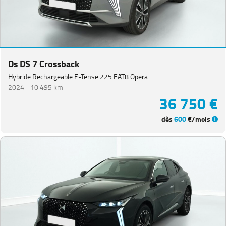
Ds DS 7 Crossback
Hybride Rechargeable E-Tense 225 EAT8 Opera
2024 -
10 495 km
36 750 €
dès
600
€/mois