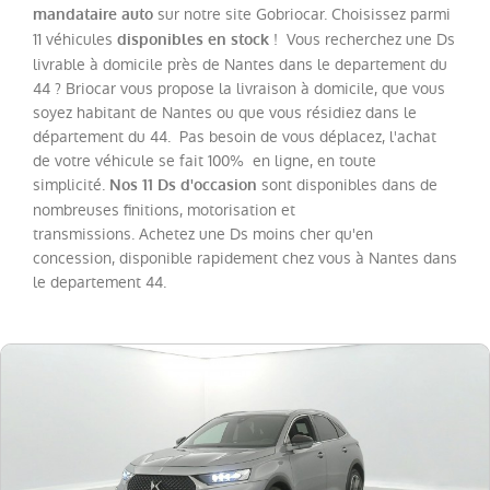
sur notre site Gobriocar. Choisissez parmi
mandataire auto
11 véhicules
! Vous recherchez une Ds
disponibles en stock
Catégorie
livrable à domicile près de Nantes dans le departement du
44 ? Briocar vous propose la livraison à domicile, que vous
Année
soyez habitant de Nantes ou que vous résidiez dans le
département du 44. Pas besoin de vous déplacez, l'achat
de votre véhicule se fait 100% en ligne, en toute
Kilométrage
simplicité.
sont disponibles dans de
Nos 11 Ds d'occasion
nombreuses finitions, motorisation et
transmissions. Achetez une Ds moins cher qu'en
Prix
concession, disponible rapidement chez vous à Nantes dans
le departement 44.
Puissance
Couleurs
Transmission
Energie