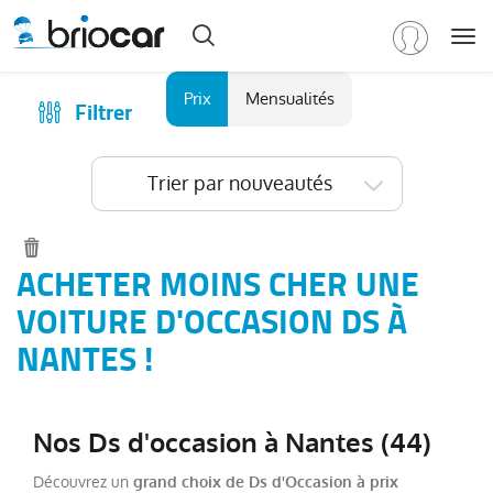
Me
Marque
Prix
Mensualités
Filtrer
Achat
/
Modèle
Financer
Trier par nouveautés
RENAULT
(
591
)
Reprise
PEUGEOT
(
150
)
Qui sommes-nous ?
VOLKSWAGEN
(
91
)
Comment ça marche ?
ACHETER MOINS CHER UNE
DACIA
Catalogue des marques
VOITURE D'OCCASION DS À
(
78
)
CITROEN
Les agences Briocar
NANTES !
(
65
)
NISSAN
Avis client
(
47
)
Voir
Les occasions certifiées
plus
Nos Ds d'occasion à Nantes (44)
Revue de presse
de
marques
Découvrez un
grand choix de Ds d'Occasion à prix
Contactez-nous