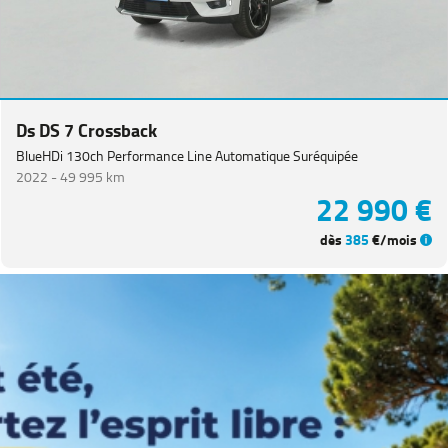
Ds DS 7 Crossback
BlueHDi 130ch Performance Line Automatique Suréquipée
2022 -
49 995 km
22 990 €
dès
385
€/mois