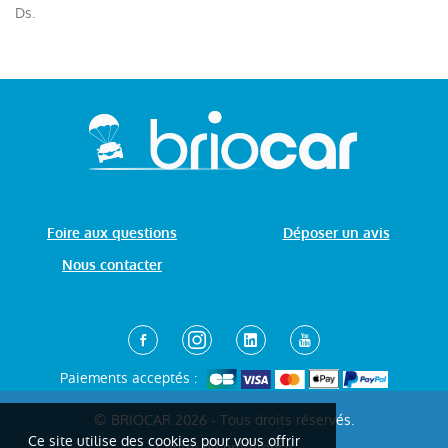
Ds.
Foire aux questions
Déposer un avis
Nous contacter
Paiements acceptés :
© BRIOCAR 2026 - Tous droits réservés.
Ce site utilise des cookies pour vous offrir