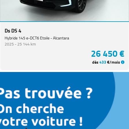
Ds DS 4
Hybride 145 e-DCT6 Etoile - Alcantara
2025 -
25 144 km
26 450 €
dès
433
€/mois