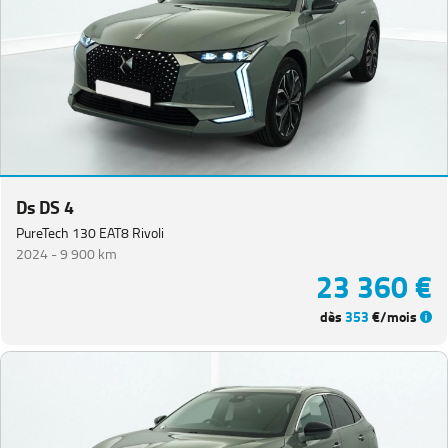
Ds DS 4
PureTech 130 EAT8 Rivoli
2024 -
9 900 km
23 360 €
dès
353
€/mois