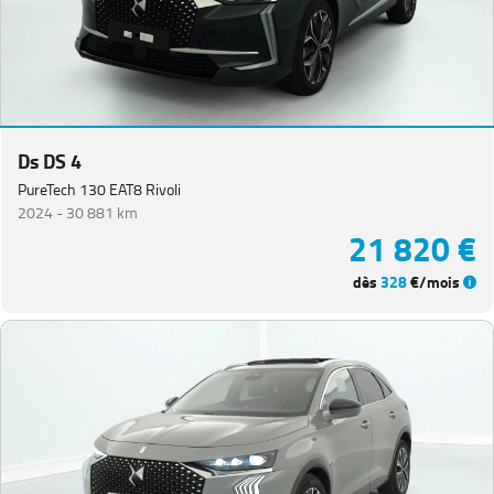
Ds DS 4
PureTech 130 EAT8 Rivoli
2024 -
30 881 km
21 820 €
dès
328
€/mois