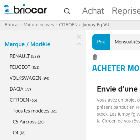
Achat
Repris
Briocar
Voiture neuves
CITROEN
Jumpy Fg VUL
Prix
Mensualités
Marque / Modèle
RENAULT
(
588
)
ACHETER MOI
PEUGEOT
(
153
)
VOLKSWAGEN
(
94
)
Envie d'une
DACIA
(
77
)
CITROEN
Vous avez un projet d
(
65
)
présent partout en Fr
Tous les modèles
(
65
)
stock. Les Jumpy fg v
la Citroen de vos rêv
C5 Aircross
(
20
)
C4
(
16
)