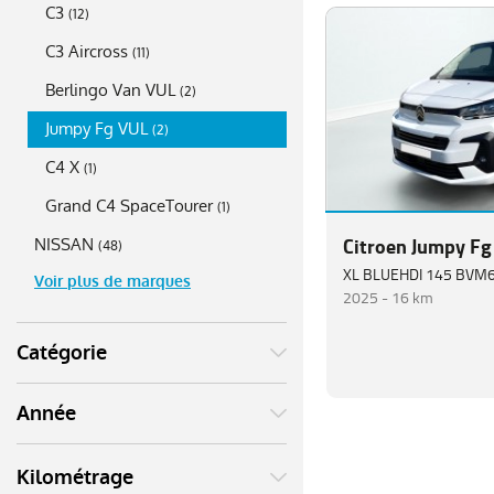
C3
(
12
)
C3 Aircross
(
11
)
Berlingo Van VUL
(
2
)
Jumpy Fg VUL
(
2
)
C4 X
(
1
)
Grand C4 SpaceTourer
(
1
)
Citroen Jumpy Fg
NISSAN
(
48
)
XL BLUEHDI 145 BVM
Voir plus de marques
2025 -
16 km
Catégorie
Année
Kilométrage