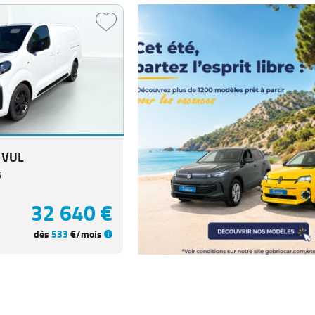
 VUL
6
32 640 €
dès
533
€/mois