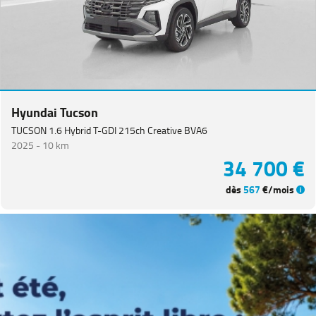
Hyundai Tucson
TUCSON 1.6 Hybrid T-GDI 215ch Creative BVA6
2025 -
10 km
34 700 €
dès
567
€/mois