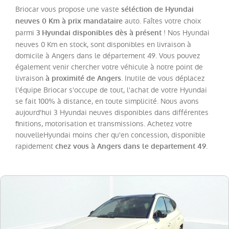
Briocar vous propose une vaste
séléction de Hyundai
auto. Faîtes votre choix
neuves 0 Km à prix mandataire
Catégorie
parmi
! Nos Hyundai
3 Hyundai disponibles dès à présent
neuves 0 Km en stock, sont disponibles en livraison à
Année
domicile à Angers dans le département 49. Vous pouvez
également venir chercher votre véhicule à notre point de
livraison
. Inutile de vous déplacez
à proximité de Angers
Kilométrage
l'équipe Briocar s'occupe de tout, l'achat de votre Hyundai
se fait 100% à distance, en toute simplicité. Nous avons
Prix
aujourd'hui 3 Hyundai neuves disponibles dans différentes
finitions, motorisation et transmissions. Achetez votre
nouvelleHyundai moins cher qu'en concession, disponible
Puissance
rapidement
.
chez vous à Angers dans le departement 49
Couleurs
Transmission
Energie