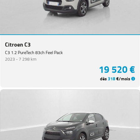
Citroen C3
C3 1.2 PureTech 83ch Feel Pack
2023 -
7 298 km
19 520 €
dès
318
€/mois