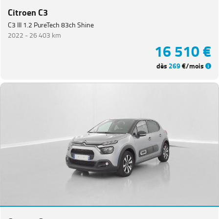
Citroen C3
Voir
plus
C3 III 1.2 PureTech 83ch Shine
de
2022 -
26 403 km
marques
16 510 €
dès
269
€/mois
Catégorie
Année
Kilométrage
Prix
Puissance
Couleurs