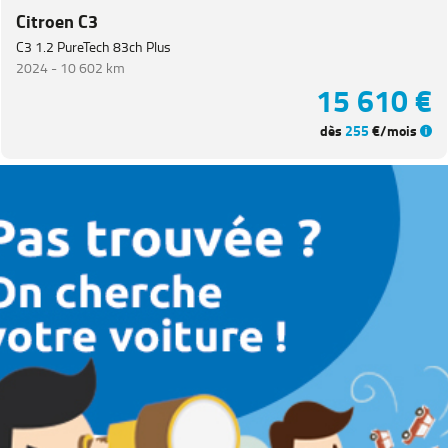
Citroen C3
C3 1.2 PureTech 83ch Plus
2024 -
10 602 km
15 610 €
dès
255
€/mois