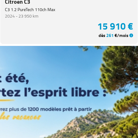
Citroen C3
C3 1.2 PureTech 110ch Max
Transmission
2024 -
23 950 km
15 910 €
Energie
dès
261
€/mois
Equipement