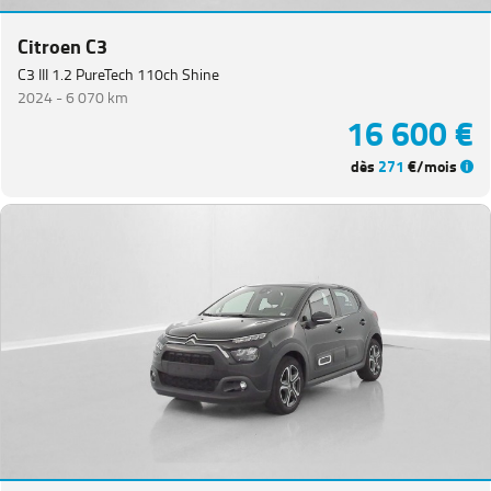
Citroen C3
C3 III 1.2 PureTech 110ch Shine
2024 -
6 070 km
16 600 €
dès
271
€/mois