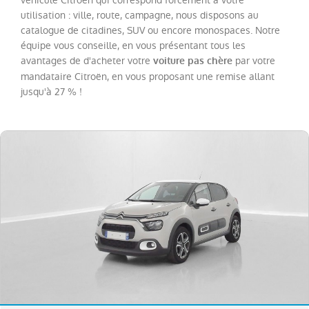
véhicule Citroën qui correspond forcément à votre
utilisation : ville, route, campagne, nous disposons au
C4
(
17
)
catalogue de citadines, SUV ou encore monospaces. Notre
C3
équipe vous conseille, en vous présentant tous les
(
12
)
avantages de d'acheter votre
par votre
voiture pas chère
C3
mandataire Citroën, en vous proposant une remise allant
Aircross
(
11
)
jusqu'à 27 % !
Berlingo
Van
VUL
(
2
)
Jumpy
Fg
VUL
(
2
)
C4
X
(
1
)
Grand
C4
SpaceTourer
(
1
)
NISSAN
(
46
)