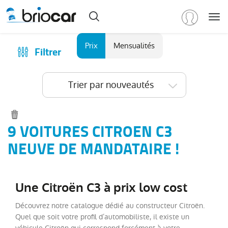
Me
Marque
Prix
Mensualités
Filtrer
Achat
/
Modèle
Financer
Trier par nouveautés
RENAULT
(
587
)
Reprise
PEUGEOT
(
153
)
Qui sommes-nous ?
VOLKSWAGEN
(
91
)
Comment ça marche ?
9 VOITURES CITROEN C3
DACIA
Catalogue des marques
NEUVE DE MANDATAIRE !
(
79
)
CITROEN
Les agences Briocar
(
66
)
Tous
Avis client
les
Une Citroën C3 à prix low cost
Les occasions certifiées
modèles
(
66
)
Découvrez notre catalogue dédié au constructeur Citroën.
Revue de presse
C5
Quel que soit votre profil d’automobiliste, il existe un
Aircross
(
20
)
Contactez-nous