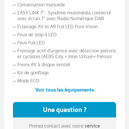
Climatisation manuelle
EASY LINK 7" : Système multimédia connecté
avec écran 7" avec Radio Numérique DAB
Eclairage AV et AR Full LED Pure Vision
Feux de stop à LED
Feux Full LED
Freinage actif d'urgence avec détection piétons
et cyclistes (AEBS City + Inter Urbain+ Piéton)
Freins AV à disque ventilé
Kit de gonflage
Mode ECO
Voir tous les équipements
Reconnaissance des panneaux de signalisation
Régulateur limiteur de vitesse
Une question ?
Rétroviseurs extérieurs Noir brillant
Sellerie tissu Noir avec motifs surpiqués
Prenez contact avec notre
service
Siège conducteur réglable en hauteur