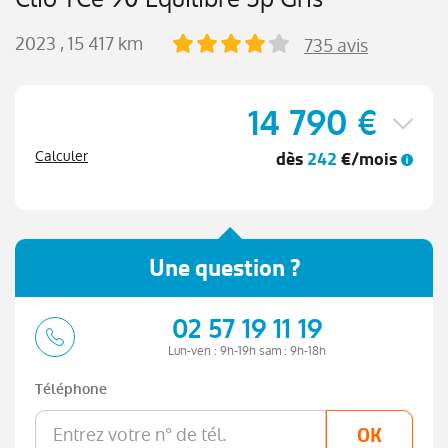
2023
, 15 417 km
735 avis
14 790 €
dès
242
€/mois
Calculer
Une question ?
02 57 19 11 19
Lun-ven : 9h-19h sam : 9h-18h
Téléphone
OK