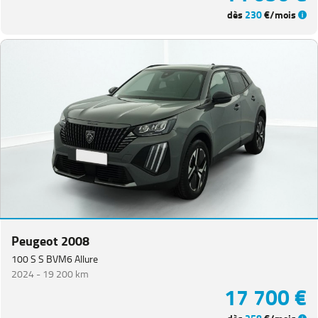
dès
230
€/mois
Peugeot 2008
100 S S BVM6 Allure
2024 -
19 200 km
17 700 €