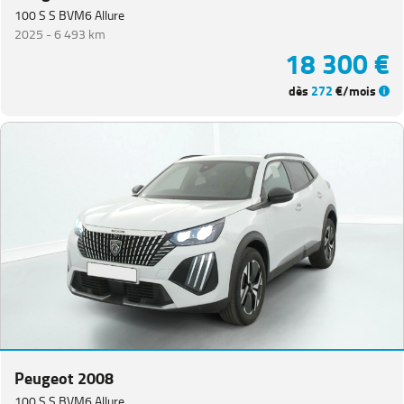
100 S S BVM6 Allure
2025 -
6 493 km
18 300 €
dès
272
€/mois
Peugeot 2008
100 S S BVM6 Allure