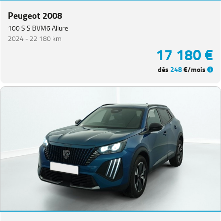
Peugeot 2008
100 S S BVM6 Allure
2024 -
22 180 km
17 180 €
dès
248
€/mois