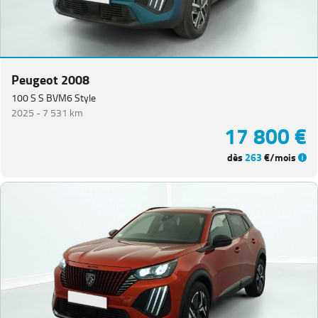
Peugeot 2008
100 S S BVM6 Style
2025 -
7 531 km
17 800 €
dès
263
€/mois