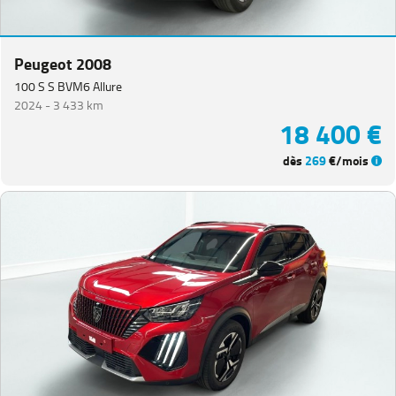
Peugeot 2008
100 S S BVM6 Allure
2024 -
3 433 km
18 400 €
dès
269
€/mois