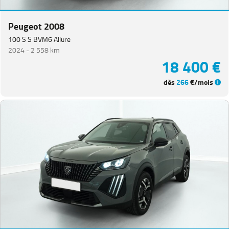
Peugeot 2008
100 S S BVM6 Allure
2024 -
2 558 km
18 400 €
dès
266
€/mois