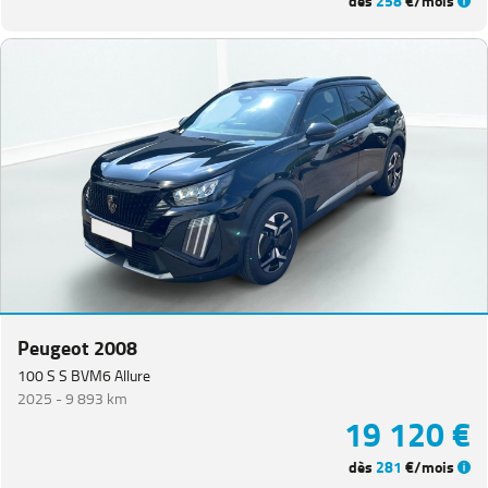
dès
258
€/mois
Peugeot 2008
100 S S BVM6 Allure
2025 -
9 893 km
19 120 €
dès
281
€/mois