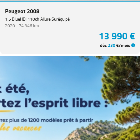
Catégorie
Peugeot 2008
1.5 BlueHDi 110ch Allure Suréquipé
Année
2020 -
74 946 km
13 990 €
Kilométrage
dès
230
€/mois
Prix
Puissance
Couleurs
Transmission
Energie