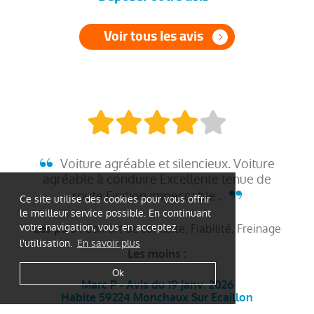
Voir tous les avis
Voiture agréable et silencieux. Voiture
agréable à conduire Excellente tenue de
route Finition impeccable .
Ce site utilise des cookies pour vous offrir
le meilleur service possible. En continuant
votre navigation, vous en acceptez
Confort de conduite, Fiabilité, Freinage
Les plus :
l'utilisation.
En savoir plus
Les moins :
Ok
Marc P - Avis du 19 janv. 2026
Habite 59224 Monchaux Sur Ecaillon