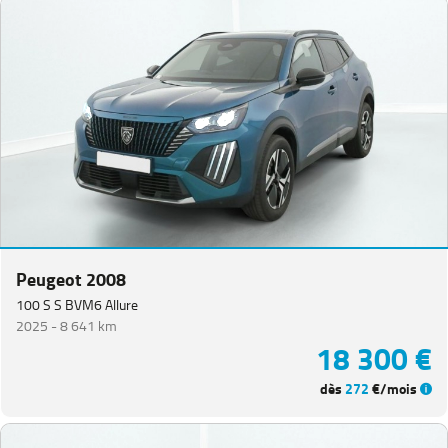
Peugeot 2008
100 S S BVM6 Allure
2025 -
8 641 km
18 300 €
dès
272
€/mois