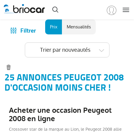
Me
Marque
Prix
Mensualités
Filtrer
Achat
/
Modèle
Financer
Trier par nouveautés
RENAULT
(
591
)
Reprise
PEUGEOT
(
153
)
Qui sommes-nous ?
Tous
Comment ça marche ?
25 ANNONCES PEUGEOT 2008
les
Catalogue des marques
D'OCCASION MOINS CHER !
modèles
(
153
)
Les agences Briocar
3008
(
35
)
Avis client
2008
(
34
)
Acheter une occasion Peugeot
Les occasions certifiées
5008
(
21
)
2008 en ligne
Revue de presse
308
(
13
)
Crossover star de la marque au Lion, le Peugeot 2008 allie
Contactez-nous