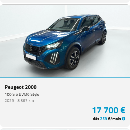
Peugeot 2008
100 S S BVM6 Style
2025 -
8 367 km
17 700 €
dès
259
€/mois