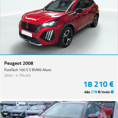
Peugeot 2008
PureTech 100 S S BVM6 Allure
2024 -
4 754 km
18 210 €
dès
278
€/mois