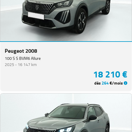
Peugeot 2008
100 S S BVM6 Allure
2025 -
16 147 km
18 210 €
dès
264
€/mois