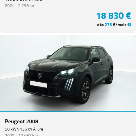
2024 -
2 296 km
18 830 €
dès
273
€/mois
Peugeot 2008
50 kWh 136 ch Allure
2025 -
10 491 km