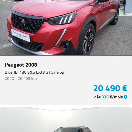
Peugeot 2008
BlueHDi 130 S&S EAT8 GT Line 5p
2020 -
26 459 km
20 490 €
dès
336
€/mois