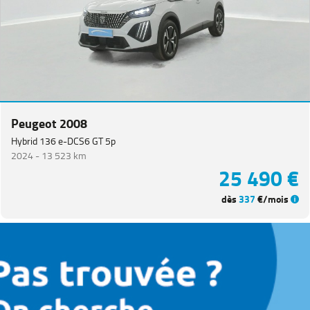
Peugeot 2008
Hybrid 136 e-DCS6 GT 5p
2024 -
13 523 km
25 490 €
dès
337
€/mois