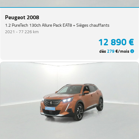
(
1
)
Expert
Peugeot 2008
PlanCb
VUL
1.2 PureTech 130ch Allure Pack EAT8 + Sièges chauffants
(
1
)
2021 -
77 226 km
Partner
12 890 €
VUL
(
1
)
dès
279
€/mois
Rifter
(
1
)
VOLKSWAGEN
(
91
)
DACIA
(
80
)
CITROEN
(
66
)
NISSAN
(
46
)
Voir
plus
de
marques