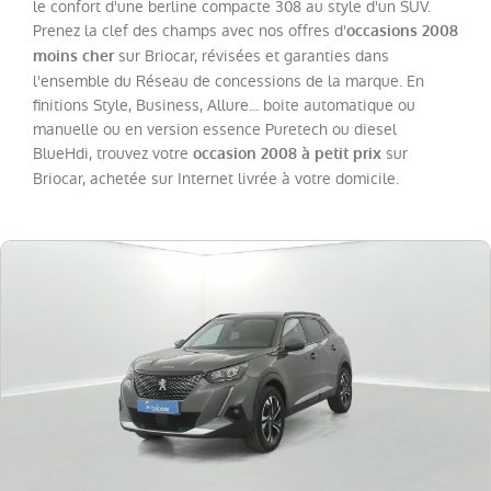
Boxer
le confort d'une berline compacte 308 au style d'un SUV.
(
12
)
Prenez la clef des champs avec nos offres d'
occasions 2008
208
(
9
)
sur Briocar, révisées et garanties dans
moins cher
l'ensemble du Réseau de concessions de la marque. En
408
(
8
)
finitions Style, Business, Allure... boite automatique ou
308
manuelle ou en version essence Puretech ou diesel
SW
(
5
)
BlueHdi, trouvez votre
sur
occasion 2008 à petit prix
Briocar, achetée sur Internet livrée à votre domicile.
Expert
(
5
)
Expert
Fg
VUL
(
3
)
508
(
2
)
108
(
1
)
508
SW
(
1
)
Boxer
Fg
VUL