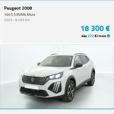
Peugeot 2008
100 S S BVM6 Allure
2025 -
6 493 km
18 300 €
dès
272
€/mois