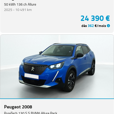
50 kWh 136 ch Allure
2025 -
10 491 km
24 390 €
dès
362
€/mois
Peugeot 2008
PureTech 130 S S BVM6 Allure Pack