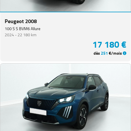
Peugeot 2008
100 S S BVM6 Allure
2024 -
22 180 km
17 180 €
dès
251
€/mois