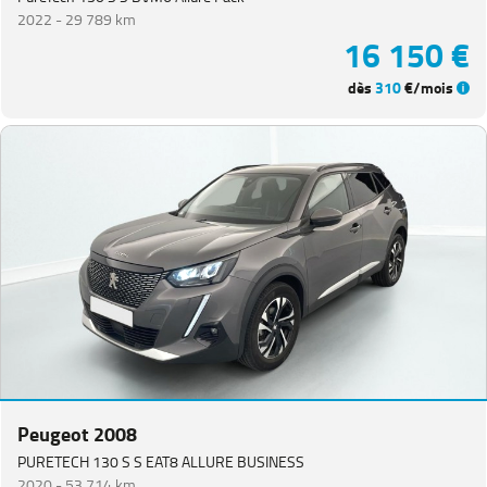
2022 -
29 789 km
16 150 €
dès
310
€/mois
Peugeot 2008
PURETECH 130 S S EAT8 ALLURE BUSINESS
2020 -
53 714 km