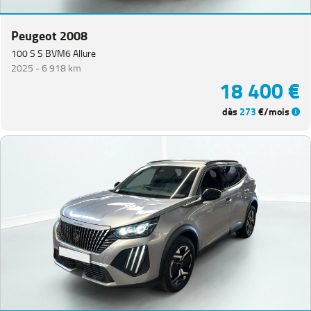
Peugeot 2008
100 S S BVM6 Allure
2025 -
6 918 km
18 400 €
dès
273
€/mois