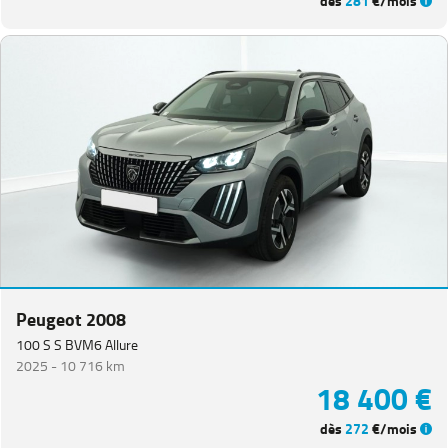
dès
281
€/mois
Peugeot 2008
100 S S BVM6 Allure
2025 -
10 716 km
18 400 €
dès
272
€/mois