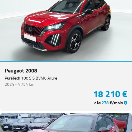
Peugeot 2008
PureTech 100 S S BVM6 Allure
2024 -
4 754 km
18 210 €
dès
278
€/mois