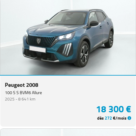
Peugeot 2008
100 S S BVM6 Allure
2025 -
8 641 km
18 300 €
dès
272
€/mois