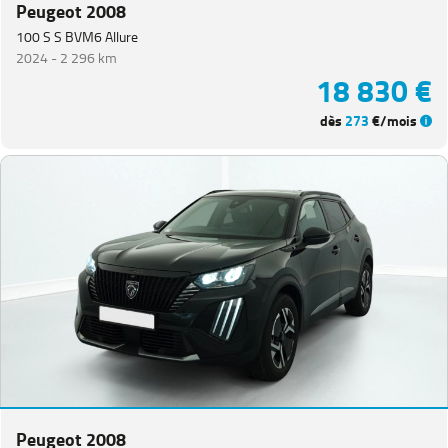
Peugeot 2008
100 S S BVM6 Allure
2024 -
2 296 km
18 830 €
dès
273
€/mois
Peugeot 2008