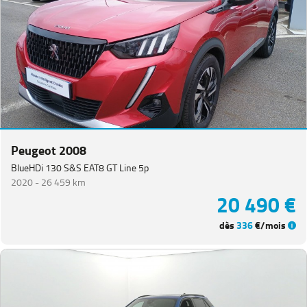
Peugeot 2008
BlueHDi 130 S&S EAT8 GT Line 5p
2020 -
26 459 km
20 490 €
dès
336
€/mois