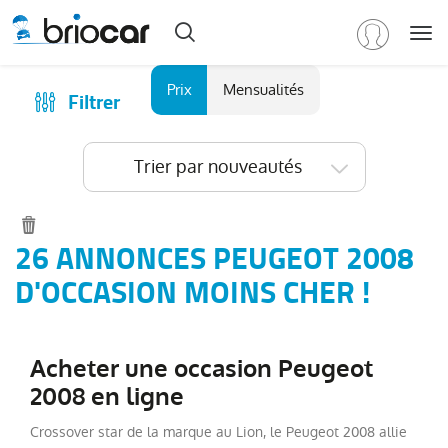
Me
Marque
Prix
Mensualités
Filtrer
Achat
/
Modèle
Financer
Trier par nouveautés
RENAULT
(
584
)
Reprise
PEUGEOT
(
151
)
Qui sommes-nous ?
Tous
Comment ça marche ?
26 ANNONCES PEUGEOT 2008
les
Catalogue des marques
D'OCCASION MOINS CHER !
modèles
(
151
)
Les agences Briocar
2008
(
35
)
Avis client
3008
(
33
)
Acheter une occasion Peugeot
Les occasions certifiées
5008
(
19
)
2008 en ligne
Revue de presse
308
(
14
)
Crossover star de la marque au Lion, le Peugeot 2008 allie
Contactez-nous