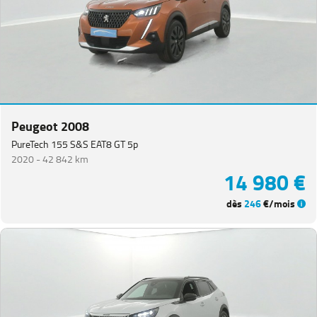
Peugeot 2008
PureTech 155 S&S EAT8 GT 5p
2020 -
42 842 km
14 980 €
dès
246
€/mois