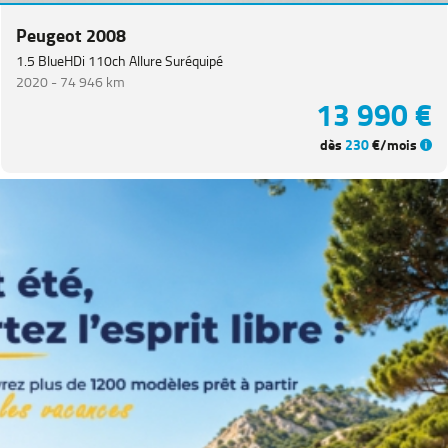
Catégorie
Peugeot 2008
1.5 BlueHDi 110ch Allure Suréquipé
Année
2020 -
74 946 km
13 990 €
Kilométrage
dès
230
€/mois
Prix
Puissance
Couleurs
Transmission
Energie