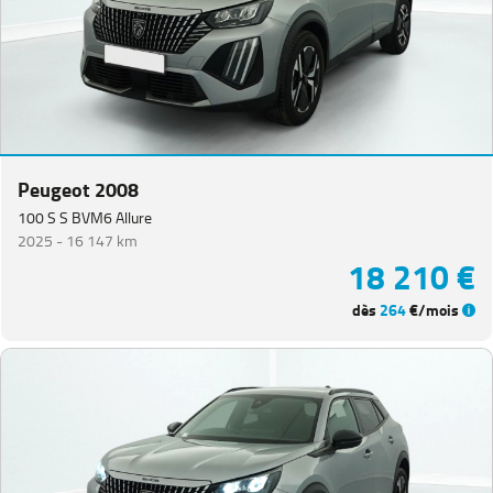
Peugeot 2008
100 S S BVM6 Allure
2025 -
16 147 km
18 210 €
dès
264
€/mois