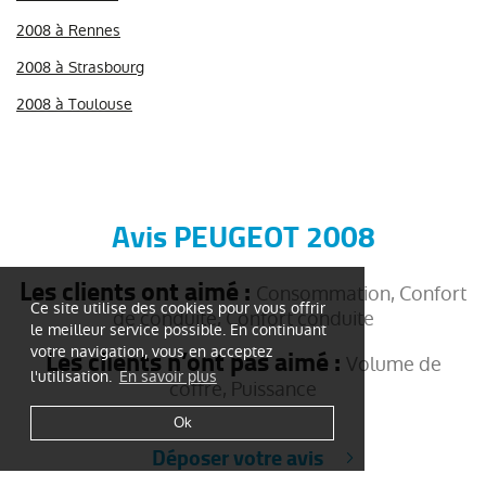
2008 à Rennes
2008 à Strasbourg
2008 à Toulouse
Avis PEUGEOT 2008
Les clients ont aimé :
Consommation, Confort
Ce site utilise des cookies pour vous offrir
de conduite, Confort conduite
le meilleur service possible. En continuant
Les clients n’ont pas aimé :
votre navigation, vous en acceptez
Volume de
l'utilisation.
En savoir plus
coffre, Puissance
Ok
Déposer votre avis