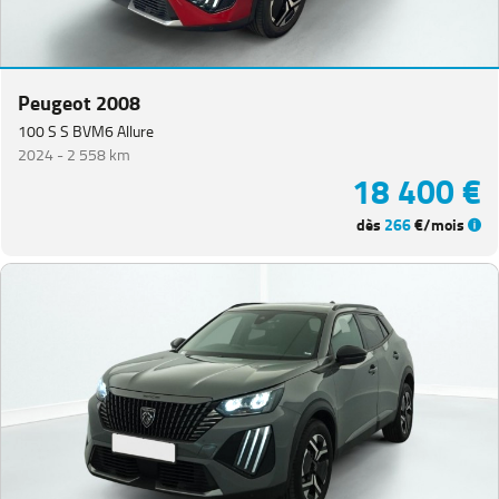
Peugeot 2008
100 S S BVM6 Allure
2024 -
2 558 km
18 400 €
dès
266
€/mois