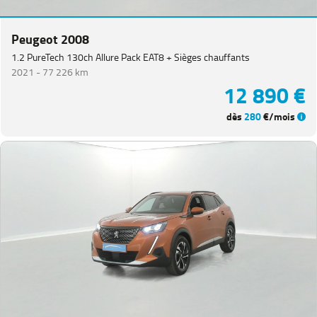
(
1
)
Expert
Peugeot 2008
PlanCb
VUL
1.2 PureTech 130ch Allure Pack EAT8 + Sièges chauffants
(
1
)
2021 -
77 226 km
Partner
12 890 €
VUL
(
1
)
dès
280
€/mois
Rifter
(
1
)
VOLKSWAGEN
(
93
)
DACIA
(
77
)
CITROEN
(
64
)
NISSAN
(
48
)
Voir
plus
de
marques