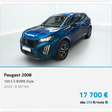
Peugeot 2008
100 S S BVM6 Style
2025 -
8 367 km
17 700 €
dès
259
€/mois