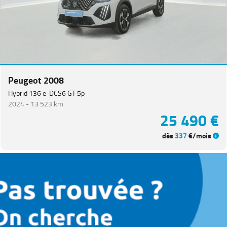
Peugeot 2008
Hybrid 136 e-DCS6 GT 5p
2024 -
13 523 km
25 490 €
dès
337
€/mois