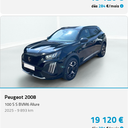
dès
284
€/mois
Peugeot 2008
100 S S BVM6 Allure
2025 -
9 893 km
19 120 €